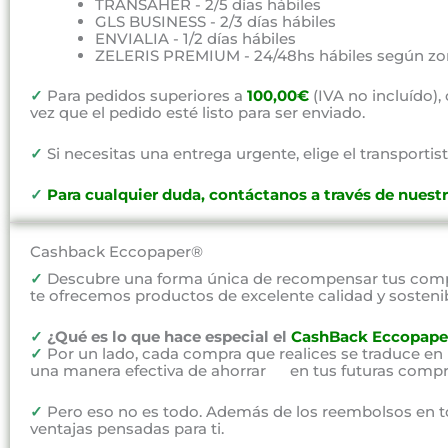
TRANSAHER - 2/5 días hábiles
GLS BUSINESS - 2/3 días hábiles
ENVIALIA - 1/2 días hábiles
ZELERIS PREMIUM - 24/48hs hábiles según zo
✓
Para pedidos superiores a
100,00€
(IVA no incluído)
vez que el pedido esté listo para ser enviado.
✓
Si necesitas una entrega urgente, elige el transportist
✓
P
ara cualquier duda, contáctanos a través de nuest
Cashback Eccopaper®
✓
Descubre una forma única de recompensar tus compr
te ofrecemos productos de excelente calidad y sosteni
✓
¿Qué es lo que hace especial el
CashBack Eccopape
✓
Por un lado, cada compra que realices se traduce en
una manera efectiva de ahorrar en tus futuras compr
✓
Pero eso no es todo. Además de los reembolsos en t
ventajas pensadas para ti.