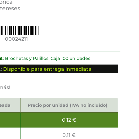
brica
ntereses
00024211
s:
,
Brochetas y Palillos
Caja 100 unidades
:
Disponible para entrega inmediata
más!
seada
Precio por unidad (IVA no incluído)
0,12
€
0,11
€