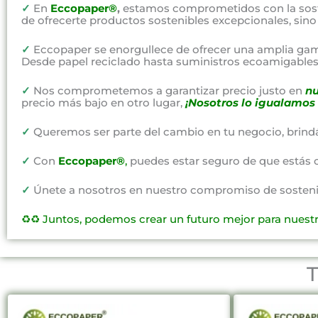
✓
En
Eccopaper®
,
estamos comprometidos con la soste
de ofrecerte productos sostenibles excepcionales, sin
✓
Eccopaper se enorgullece de ofrecer una amplia gam
Desde papel reciclado hasta suministros ecoamigables,
✓
Nos comprometemos a garantizar precio justo en
nu
precio más bajo en otro lugar,
¡Nosotros lo igualamos 
✓
Queremos ser parte del cambio en tu negocio, brind
✓
Con
Eccopaper®
,
puedes estar seguro de que estás 
✓
Únete a nosotros en nuestro compromiso de sostenibi
♻️♻️
Juntos, podemos crear un futuro mejor para nuest
T