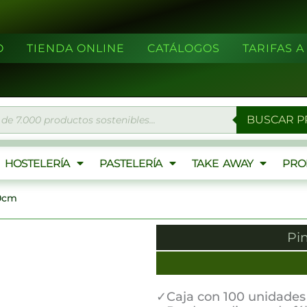
O
TIENDA ONLINE
CATÁLOGOS
TARIFAS 
eda
BUSCAR 
ctos
HOSTELERÍA
PASTELERÍA
TAKE AWAY
PRO
10cm
Pi
✓Caja con 100 unidades