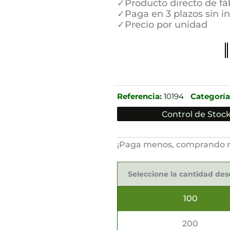
✓Producto directo de fá
✓Paga en 3 plazos sin i
✓Precio por unidad
Referencia:
10194
Categoría
Control de Stock
¡Paga menos, comprando 
Pinzas
para
Seleccione la cantidad de
tapas
10cm
cantidad
100
200