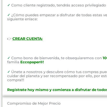
✓
Como cliente registrado, tendrás acceso privilegiad
✓
¿Cómo puedes empezar a disfrutar de todas estas vent
siguiente enlace:
👉
CREAR CUENTA:
✓
Como bono de bienvenida, te obsequiaremos con
1
familia
Eccopaper®!
✓
Únete a nosotros y descubre cómo tus compras pued
cuidar del planeta y ser recompensado por ello, por e
compra!!!
Regístrate hoy mismo y comienza a disfrutar de todos
Compromiso de Mejor Precio