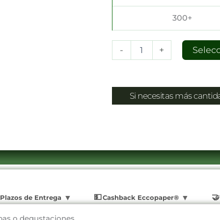
300+
-
+
Selec
Si necesitas más canti
Plazos de Entrega
Cashback Eccopaper®
pas o degustaciones