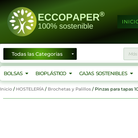
Ir
al
contenido
INICI
Búsqu
de
produ
BOLSAS
BIOPLÁSTICO
CAJAS SOSTENIBLES
Inicio
/
HOSTELERÍA
/
Brochetas y Palillos
/ Pinzas para tapas 