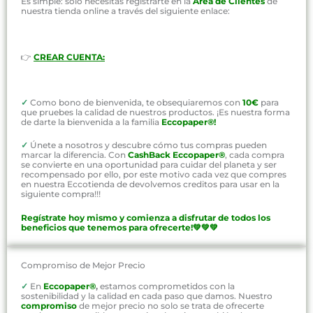
Es simple: solo necesitas registrarte en la
Área de Clientes
de
nuestra tienda online a través del siguiente enlace:
👉
CREAR CUENTA:
✓
Como bono de bienvenida, te obsequiaremos con
10€
para
que pruebes la calidad de nuestros productos. ¡Es nuestra forma
de darte la bienvenida a la familia
Eccopaper®!
✓
Únete a nosotros y descubre cómo tus compras pueden
marcar la diferencia. Con
CashBack Eccopaper®
, cada compra
se convierte en una oportunidad para cuidar del planeta y ser
recompensado por ello, por este motivo cada vez que compres
en nuestra Eccotienda de devolvemos creditos para usar en la
siguiente compra!!!
Regístrate hoy mismo y comienza a disfrutar de todos los
beneficios que tenemos para ofrecerte!💚💚💚
Compromiso de Mejor Precio
✓
En
Eccopaper®
,
estamos comprometidos con la
sostenibilidad y la calidad en cada paso que damos. Nuestro
compromiso
de mejor precio no solo se trata de ofrecerte