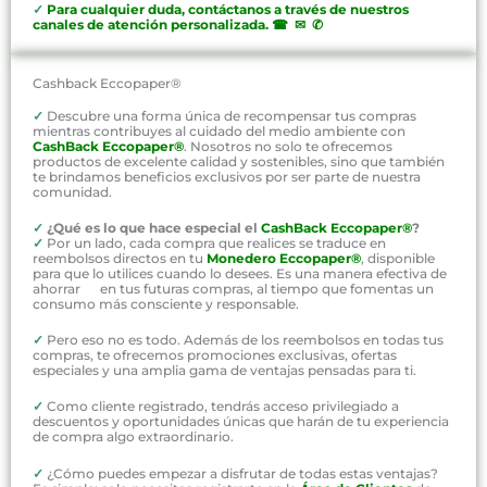
✓
P
ara cualquier duda, contáctanos a través de nuestros
canales de atención personalizada
.
☎ ✉ ✆
Cashback Eccopaper®
✓
Descubre una forma única de recompensar tus compras
mientras contribuyes al cuidado del medio ambiente con
CashBack Eccopaper®
. Nosotros no solo te ofrecemos
productos de excelente calidad y sostenibles, sino que también
te brindamos beneficios exclusivos por ser parte de nuestra
comunidad.
✓
¿Qué es lo que hace especial el
CashBack Eccopaper®
?
✓
Por un lado, cada compra que realices se traduce en
reembolsos directos en tu
Monedero Eccopaper®
, disponible
para que lo utilices cuando lo desees. Es una manera efectiva de
ahorrar en tus futuras compras, al tiempo que fomentas un
consumo más consciente y responsable.
✓
Pero eso no es todo. Además de los reembolsos en todas tus
compras, te ofrecemos promociones exclusivas, ofertas
especiales y una amplia gama de ventajas pensadas para ti.
✓
Como cliente registrado, tendrás acceso privilegiado a
descuentos y oportunidades únicas que harán de tu experiencia
de compra algo extraordinario.
✓
¿Cómo puedes empezar a disfrutar de todas estas ventajas?