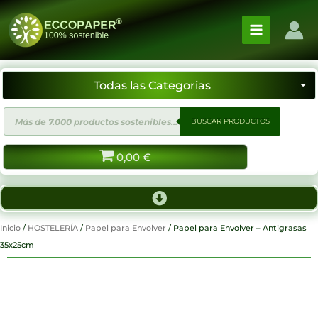
Ir
al
contenido
Búsqueda
BUSCAR PRODUCTOS
de
productos
0,00
€
Inicio
/
HOSTELERÍA
/
Papel para Envolver
/ Papel para Envolver – Antigrasas
35x25cm