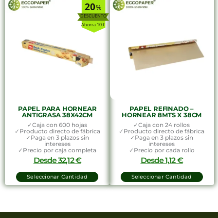
20
%
Ahorra 10 €
PAPEL PARA HORNEAR
PAPEL REFINADO –
ANTIGRASA 38X42CM
HORNEAR 8MTS X 38CM
✓Caja con 600 hojas
✓Caja con 24 rollos
✓Producto directo de fábrica
✓Producto directo de fábrica
✓Paga en 3 plazos sin
✓Paga en 3 plazos sin
intereses
intereses
✓Precio por caja completa
✓Precio por cada rollo
Desde
32,12
€
Desde
1,12
€
Seleccionar Cantidad
Seleccionar Cantidad