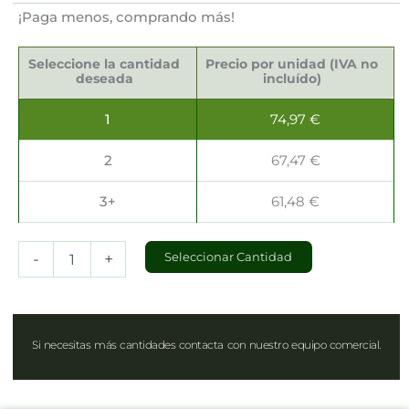
¡Paga menos, comprando más!
Papel
para
Seleccione la cantidad
Precio por unidad (IVA no
Envolver
deseada
incluído)
-
Antigrasas
1
74,97
€
35x25cm
cantidad
2
67,47
€
3+
61,48
€
-
+
Seleccionar Cantidad
Si necesitas más cantidades contacta con nuestro equipo comercial.