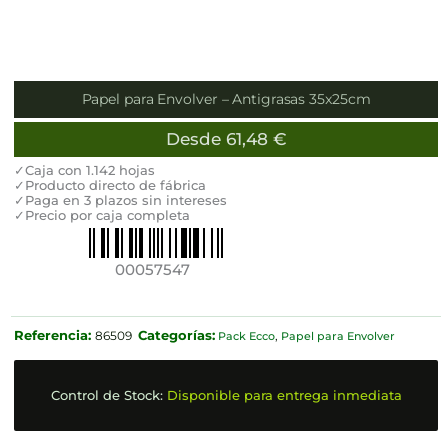
Papel para Envolver – Antigrasas 35x25cm
Desde
61,48
€
✓Caja con 1.142 hojas
✓Producto directo de fábrica
✓Paga en 3 plazos sin intereses
✓Precio por caja completa
00057547
Referencia:
Categorías:
86509
Pack Ecco
,
Papel para Envolver
Control de Stock:
Disponible para entrega inmediata