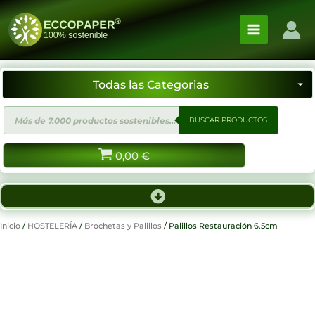
Ir
al
contenido
Búsqueda
BUSCAR PRODUCTOS
de
productos
0,00
€
Inicio
/
HOSTELERÍA
/
Brochetas y Palillos
/ Palillos Restauración 6.5cm