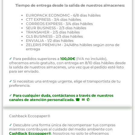
Tiempo de entrega desde la salida de nuestros almacenes:
EUROPACK ECONOMIC - 6/8 días hábiles
CTT EXPRESS - 3/4 días hábiles
CORREOS EXPRESS - 3/4 días hábiles
SEUR BUSINESS - 2/3 días hábiles
TRANSAHER - 2/5 días hábiles
GLS BUSINESS - 2/3 días hábiles
ENVIALIA - 1/2 días hábiles
ZELERIS PREMIUM - 24/48hs hábiles según zona de
entrega
✓
Para pedidos superiores a
100,00€
(IVA no incluído),
ofrecemos envío gratuito, con entrega en 8/10 días hábiles desde
la salida de nuestros almacenes, una vez que el pedido esté listo
para ser enviado.
✓
Si necesitas una entrega urgente, elige el transportista de tu
preferencia.
✓
P
ara cualquier duda, contáctanos a través de nuestros
canales de atención personalizada
.
☎ ✉ ✆
Cashback Eccopaper®
✓
Descubre una forma única de recompensar tus compras
mientras contribuyes al cuidado del medio ambiente con
CashBack Eccopaper®
. Nosotros no solo te ofrecemos