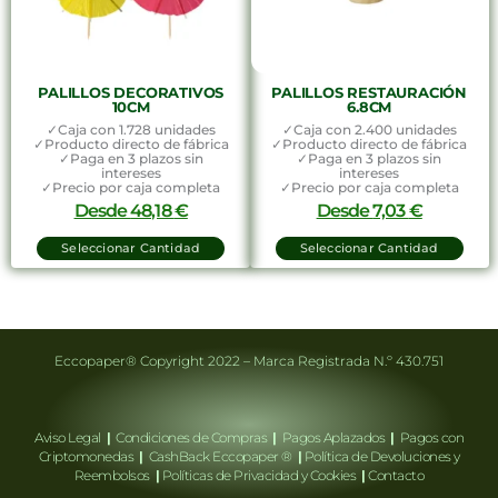
PALILLOS DECORATIVOS
PALILLOS RESTAURACIÓN
10CM
6.8CM
✓Caja con 1.728 unidades
✓Caja con 2.400 unidades
✓Producto directo de fábrica
✓Producto directo de fábrica
✓Paga en 3 plazos sin
✓Paga en 3 plazos sin
intereses
intereses
✓Precio por caja completa
✓Precio por caja completa
Desde
48,18
€
Desde
7,03
€
Seleccionar Cantidad
Seleccionar Cantidad
Eccopaper® Copyright 2022 – Marca Registrada N.º 430.751
Aviso Legal
|
Condiciones de Compras
|
Pagos Aplazados
|
Pagos con
Criptomonedas
|
CashBack Eccopaper ®
|
Política de Devoluciones y
Reembolsos
|
Políticas de Privacidad y Cookies
|
Contacto