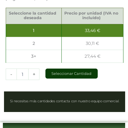
Palillos
Restauración
Seleccione la cantidad
Precio por unidad (IVA no
6.5cm
deseada
incluído)
cantidad
1
33,46
€
2
30,11
€
3+
27,44
€
-
+
Seleccionar Cantidad
Si necesitas más cantidades contacta con nuestro equipo comercial.