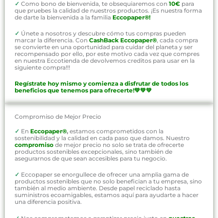
✓
Como bono de bienvenida, te obsequiaremos con
10€
para
que pruebes la calidad de nuestros productos. ¡Es nuestra forma
de darte la bienvenida a la familia
Eccopaper®!
✓
Únete a nosotros y descubre cómo tus compras pueden
marcar la diferencia. Con
CashBack Eccopaper®
, cada compra
se convierte en una oportunidad para cuidar del planeta y ser
recompensado por ello, por este motivo cada vez que compres
en nuestra Eccotienda de devolvemos creditos para usar en la
siguiente compra!!!
Regístrate hoy mismo y comienza a disfrutar de todos los
beneficios que tenemos para ofrecerte!💚💚💚
Compromiso de Mejor Precio
✓
En
Eccopaper®
,
estamos comprometidos con la
sostenibilidad y la calidad en cada paso que damos. Nuestro
compromiso
de mejor precio no solo se trata de ofrecerte
productos sostenibles excepcionales, sino también de
asegurarnos de que sean accesibles para tu negocio.
✓
Eccopaper se enorgullece de ofrecer una amplia gama de
productos sostenibles que no solo benefician a tu empresa, sino
también al medio ambiente. Desde papel reciclado hasta
suministros ecoamigables, estamos aquí para ayudarte a hacer
una diferencia positiva.