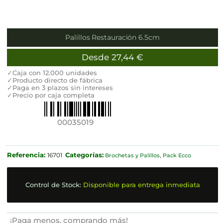
Palillos Restauración 6.5cm
Desde
27,44
€
✓Caja con 12.000 unidades
✓Producto directo de fábrica
✓Paga en 3 plazos sin intereses
✓Precio por caja completa
00035019
Referencia:
Categorías:
16701
Brochetas y Palillos
,
Pack Ecco
Control de Stock:
Disponible para entrega inmediata
¡Paga menos, comprando más!