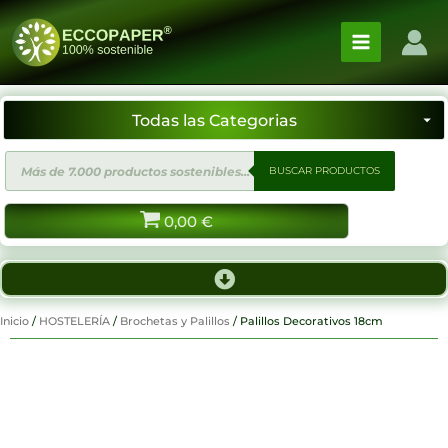
Ir
al
contenido
Búsqueda
BUSCAR PRODUCTOS
de
productos
0,00
€
Inicio
/
HOSTELERÍA
/
Brochetas y Palillos
/ Palillos Decorativos 18cm