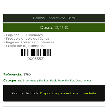
Palillos Decorativos 18cm
Desde
21,41
€
✓Caja con 600 unidades
✓Producto directo de fábrica
✓Paga en 3 plazos sin intereses
✓Precio por caja completa
00035521
Referencia:
16780
Categorías:
Brochetas y Palillos
,
Pack Ecco
,
Palillos Decorativos
Control de Stock:
Disponible para entrega inmediata