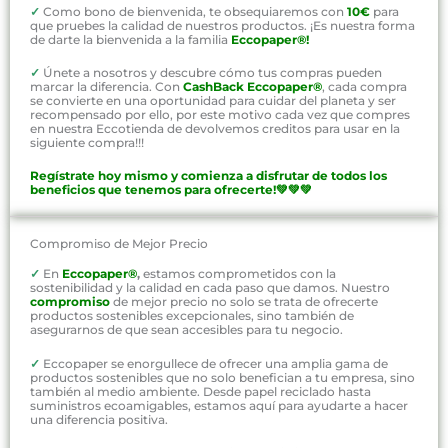
✓
Como bono de bienvenida, te obsequiaremos con
10€
para
que pruebes la calidad de nuestros productos. ¡Es nuestra forma
de darte la bienvenida a la familia
Eccopaper®!
✓
Únete a nosotros y descubre cómo tus compras pueden
marcar la diferencia. Con
CashBack Eccopaper®
, cada compra
se convierte en una oportunidad para cuidar del planeta y ser
recompensado por ello, por este motivo cada vez que compres
en nuestra Eccotienda de devolvemos creditos para usar en la
siguiente compra!!!
Regístrate hoy mismo y comienza a disfrutar de todos los
beneficios que tenemos para ofrecerte!💚💚💚
Compromiso de Mejor Precio
✓
En
Eccopaper®
,
estamos comprometidos con la
sostenibilidad y la calidad en cada paso que damos. Nuestro
compromiso
de mejor precio no solo se trata de ofrecerte
productos sostenibles excepcionales, sino también de
asegurarnos de que sean accesibles para tu negocio.
✓
Eccopaper se enorgullece de ofrecer una amplia gama de
productos sostenibles que no solo benefician a tu empresa, sino
también al medio ambiente. Desde papel reciclado hasta
suministros ecoamigables, estamos aquí para ayudarte a hacer
una diferencia positiva.