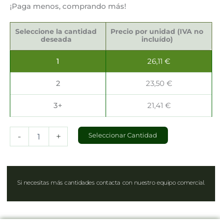
¡Paga menos, comprando más!
Palillos
Decorativos
Seleccione la cantidad
Precio por unidad (IVA no
18cm
deseada
incluído)
cantidad
1
26,11
€
2
23,50
€
3+
21,41
€
-
+
Seleccionar Cantidad
Si necesitas más cantidades contacta con nuestro equipo comercial.