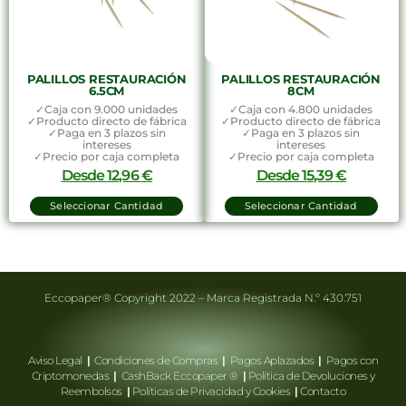
PALILLOS RESTAURACIÓN
PALILLOS RESTAURACIÓN
6.5CM
8CM
✓Caja con 9.000 unidades
✓Caja con 4.800 unidades
✓Producto directo de fábrica
✓Producto directo de fábrica
✓Paga en 3 plazos sin
✓Paga en 3 plazos sin
intereses
intereses
✓Precio por caja completa
✓Precio por caja completa
Desde
12,96
€
Desde
15,39
€
Seleccionar Cantidad
Seleccionar Cantidad
Eccopaper® Copyright 2022 – Marca Registrada N.º 430.751
Aviso Legal
|
Condiciones de Compras
|
Pagos Aplazados
|
Pagos con
Criptomonedas
|
CashBack Eccopaper ®
|
Política de Devoluciones y
Reembolsos
|
Políticas de Privacidad y Cookies
|
Contacto