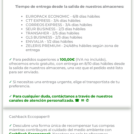
Tiempo de entrega desde la salida de nuestros almacenes:
EUROPACK ECONOMIC - 6/8 días hábiles
CTT EXPRESS - 3/4 días hábiles
CORREOS EXPRESS - 3/4 días hábiles
SEUR BUSINESS - 2/3 días hábiles
TRANSAHER - 2/5 días hábiles
GLS BUSINESS - 2/3 días hábiles
ENVIALIA - 1/2 días hábiles
ZELERIS PREMIUM - 24/48hs hábiles según zona de
entrega
✓
Para pedidos superiores a
100,00€
(IVA no incluído),
ofrecemos envío gratuito, con entrega en 8/10 días hábiles desde
la salida de nuestros almacenes, una vez que el pedido esté listo
para ser enviado.
✓
Si necesitas una entrega urgente, elige el transportista de tu
preferencia.
✓
P
ara cualquier duda, contáctanos a través de nuestros
canales de atención personalizada
.
☎ ✉ ✆
Cashback Eccopaper®
✓
Descubre una forma única de recompensar tus compras
mientras contribuyes al cuidado del medio ambiente con
CashBack Eccopaper®
. Nosotros no solo te ofrecemos