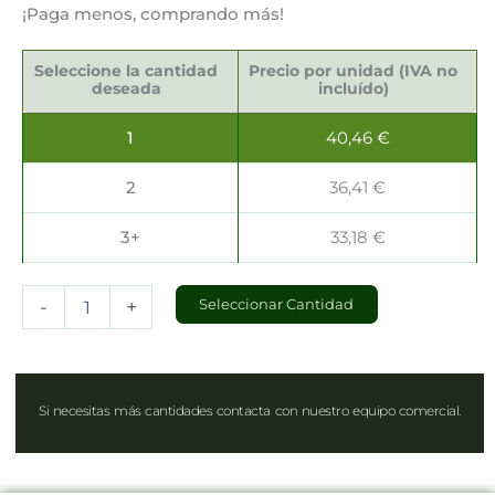
¡Paga menos, comprando más!
Palillos
Decorativos
Seleccione la cantidad
Precio por unidad (IVA no
15.5cm
deseada
incluído)
cantidad
1
40,46
€
2
36,41
€
3+
33,18
€
-
+
Seleccionar Cantidad
Si necesitas más cantidades contacta con nuestro equipo comercial.