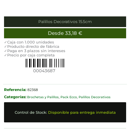
Palillos Decorativos 15.5cm
Desde
33,18
€
✓Caja con 1.000 unidades
✓Producto directo de fábrica
✓Paga en 3 plazos sin intereses
✓Precio por caja completa
00043687
Referencia:
82368
Categorías:
Brochetas y Palillos
,
Pack Ecco
,
Palillos Decorativos
Control de Stock:
Disponible para entrega inmediata