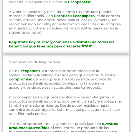
de darte la bienvenida a la familia
Eccopaper®!
✓
Únete a nosotros y descubre cómo tus compras pueden
marcar la diferencia. Con
CashBack Eccopaper®
, cada compra
se convierte en una oportunidad para cuidar del planeta y ser
recompensado por ello, por este motivo cada vez que compres
en nuestra Eccotienda de devolvemos creditos para usar en la
siguiente compra!!!
Regístrate hoy mismo y comienza a disfrutar de todos los
beneficios que tenemos para ofrecerte!💚💚💚
Compromiso de Mejor Precio
✓
En
Eccopaper®
,
estamos comprometidos con la
sostenibilidad y la calidad en cada paso que damos. Nuestro
compromiso
de mejor precio no solo se trata de ofrecerte
productos sostenibles excepcionales, sino también de
asegurarnos de que sean accesibles para tu negocio.
✓
Eccopaper se enorgullece de ofrecer una amplia gama de
productos sostenibles que no solo benefician a tu empresa, sino
también al medio ambiente. Desde papel reciclado hasta
suministros ecoamigables, estamos aquí para ayudarte a hacer
una diferencia positiva.
✓
Nos comprometemos a garantizar precio justo en
nuestros
productos sostenibles
. Si encuentras un producto de las
mismas características y calidad a un precio más bajo en otro