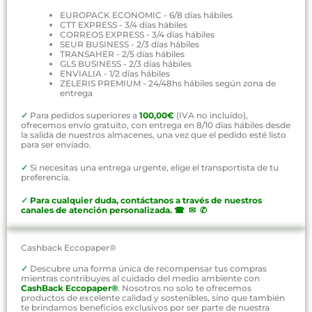
EUROPACK ECONOMIC - 6/8 días hábiles
CTT EXPRESS - 3/4 días hábiles
CORREOS EXPRESS - 3/4 días hábiles
SEUR BUSINESS - 2/3 días hábiles
TRANSAHER - 2/5 días hábiles
GLS BUSINESS - 2/3 días hábiles
ENVIALIA - 1/2 días hábiles
ZELERIS PREMIUM - 24/48hs hábiles según zona de
entrega
✓
Para pedidos superiores a
100,00€
(IVA no incluído),
ofrecemos envío gratuito, con entrega en 8/10 días hábiles desde
la salida de nuestros almacenes, una vez que el pedido esté listo
para ser enviado.
✓
Si necesitas una entrega urgente, elige el transportista de tu
preferencia.
✓
P
ara cualquier duda, contáctanos a través de nuestros
canales de atención personalizada
.
☎ ✉ ✆
Cashback Eccopaper®
✓
Descubre una forma única de recompensar tus compras
mientras contribuyes al cuidado del medio ambiente con
CashBack Eccopaper®
. Nosotros no solo te ofrecemos
productos de excelente calidad y sostenibles, sino que también
te brindamos beneficios exclusivos por ser parte de nuestra