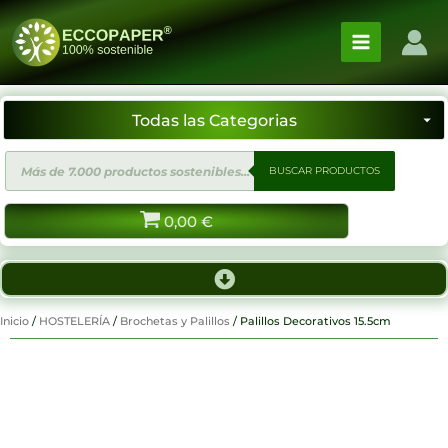
Ir
al
contenido
Búsqueda
BUSCAR PRODUCTOS
de
productos
0,00
€
Inicio
/
HOSTELERÍA
/
Brochetas y Palillos
/ Palillos Decorativos 15.5cm