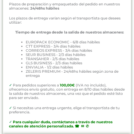
Plazos de preparación y empaquetado del pedido en nuestros
almacenes:
24/48hs hábiles
Los plazos de entrega varían según el transportista que desees
utilizar:
Tiempo de entrega desde la salida de nuestros almacenes:
EUROPACK ECONOMIC - 6/8 días hábiles
CTT EXPRESS - 3/4 días hábiles
CORREOS EXPRESS - 3/4 días hábiles
SEUR BUSINESS - 2/3 días hábiles
TRANSAHER - 2/5 días hábiles
GLS BUSINESS - 2/3 días hábiles
ENVIALIA - 1/2 días hábiles
ZELERIS PREMIUM - 24/48hs hábiles según zona de
entrega
✓
Para pedidos superiores a
100,00€
(IVA no incluído),
ofrecemos envío gratuito, con entrega en 8/10 días hábiles desde
la salida de nuestros almacenes, una vez que el pedido esté listo
para ser enviado.
✓
Si necesitas una entrega urgente, elige el transportista de tu
preferencia.
✓
P
ara cualquier duda, contáctanos a través de nuestros
canales de atención personalizada
.
☎ ✉ ✆