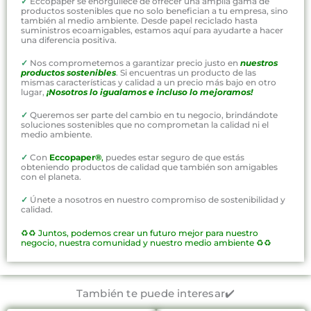
✓
Eccopaper se enorgullece de ofrecer una amplia gama de
productos sostenibles que no solo benefician a tu empresa, sino
también al medio ambiente. Desde papel reciclado hasta
suministros ecoamigables, estamos aquí para ayudarte a hacer
una diferencia positiva.
✓
Nos comprometemos a garantizar precio justo en
nuestros
productos sostenibles
. Si encuentras un producto de las
mismas características y calidad a un precio más bajo en otro
lugar,
¡Nosotros lo igualamos e incluso lo mejoramos!
✓
Queremos ser parte del cambio en tu negocio, brindándote
soluciones sostenibles que no comprometan la calidad ni el
medio ambiente.
✓
Con
Eccopaper®
,
puedes estar seguro de que estás
obteniendo productos de calidad que también son amigables
con el planeta.
✓
Únete a nosotros en nuestro compromiso de sostenibilidad y
calidad.
♻️♻️
Juntos, podemos crear un futuro mejor para nuestro
negocio, nuestra comunidad y nuestro medio ambiente ♻️♻️
También te puede interesar✔️