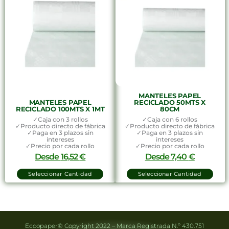
MANTELES PAPEL
MANTELES PAPEL
RECICLADO 50MTS X
RECICLADO 100MTS X 1MT
80CM
✓Caja con 3 rollos
✓Caja con 6 rollos
✓Producto directo de fábrica
✓Producto directo de fábrica
✓Paga en 3 plazos sin
✓Paga en 3 plazos sin
intereses
intereses
✓Precio por cada rollo
✓Precio por cada rollo
Desde
16,52
€
Desde
7,40
€
Seleccionar Cantidad
Seleccionar Cantidad
Eccopaper® Copyright 2022 – Marca Registrada N.º 430.751