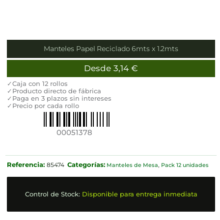
Manteles Papel Reciclado 6mts x 1.2mts
Desde
3,14
€
✓Caja con 12 rollos
✓Producto directo de fábrica
✓Paga en 3 plazos sin intereses
✓Precio por cada rollo
00051378
Referencia:
Categorías:
85474
Manteles de Mesa
,
Pack 12 unidades
Control de Stock:
Disponible para entrega inmediata