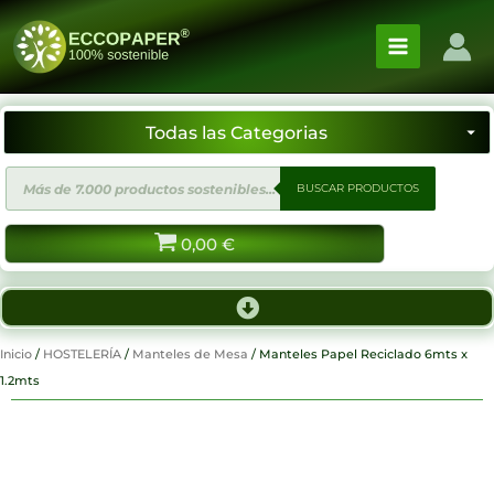
Ir
al
contenido
Búsqueda
BUSCAR PRODUCTOS
de
productos
0,00
€
Inicio
/
HOSTELERÍA
/
Manteles de Mesa
/ Manteles Papel Reciclado 6mts x
1.2mts