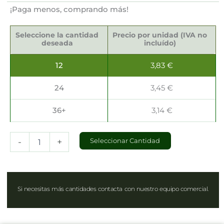
¡Paga menos, comprando más!
Manteles
Papel
Seleccione la cantidad
Precio por unidad (IVA no
Reciclado
deseada
incluído)
6mts
x
12
3,83
€
1.2mts
cantidad
24
3,45
€
36+
3,14
€
-
+
Seleccionar Cantidad
Si necesitas más cantidades contacta con nuestro equipo comercial.