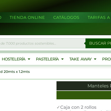
O
TIENDA ONLINE
CATÁLOGOS
TARIFAS 
eda
BUSCAR 
ctos
HOSTELERÍA
PASTELERÍA
TAKE AWAY
PRO
id 20mts x 1.2mts
Manteles P
✓Caja con 2 rollos