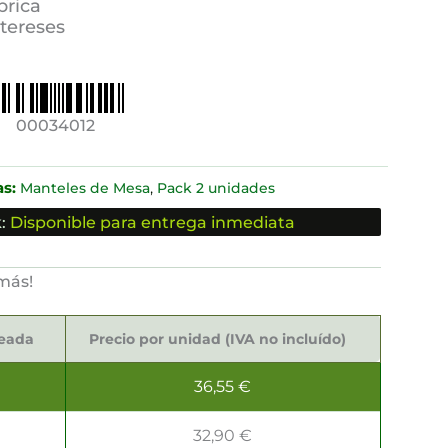
brica
ntereses
00034012
s:
,
Manteles de Mesa
Pack 2 unidades
:
Disponible para entrega inmediata
más!
seada
Precio por unidad (IVA no incluído)
36,55
€
32,90
€