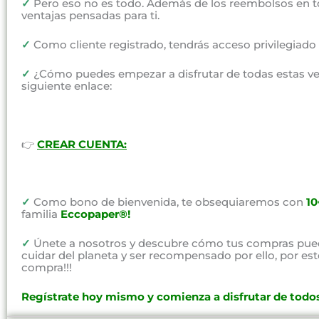
✓
Pero eso no es todo. Además de los reembolsos en t
ventajas pensadas para ti.
✓
Como cliente registrado, tendrás acceso privilegiad
✓
¿Cómo puedes empezar a disfrutar de todas estas vent
siguiente enlace:
👉
CREAR CUENTA:
✓
Como bono de bienvenida, te obsequiaremos con
1
familia
Eccopaper®!
✓
Únete a nosotros y descubre cómo tus compras pued
cuidar del planeta y ser recompensado por ello, por e
compra!!!
Regístrate hoy mismo y comienza a disfrutar de todos