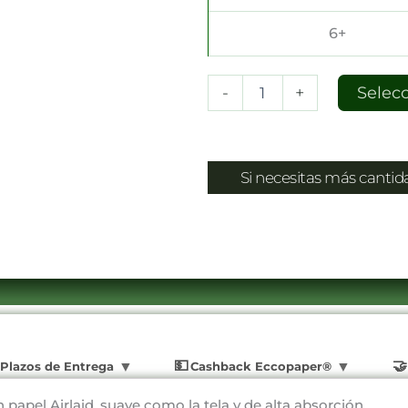
6+
-
+
Selec
Si necesitas más canti
Plazos de Entrega
Cashback Eccopaper®
 papel Airlaid, suave como la tela y de alta absorción