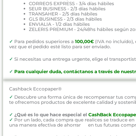
CORREOS EXPRESS - 3/4 días hábiles
SEUR BUSINESS - 2/3 días hábiles
TRANSAHER - 2/5 días hábiles
GLS BUSINESS - 2/3 días hábiles
ENVIALIA - 1/2 días hábiles
ZELERIS PREMIUM - 24/48hs hábiles según zo
✓
Para pedidos superiores a
100,00€
(IVA no incluído)
vez que el pedido esté listo para ser enviado.
✓
Si necesitas una entrega urgente, elige el transportist
✓
P
ara cualquier duda, contáctanos a través de nuest
Cashback Eccopaper®
✓
Descubre una forma única de recompensar tus compr
te ofrecemos productos de excelente calidad y sosteni
✓
¿Qué es lo que hace especial el
CashBack Eccopape
✓
Por un lado, cada compra que realices se traduce en
una manera efectiva de ahorrar en tus futuras compr