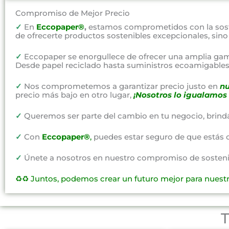
Compromiso de Mejor Precio
✓
En
Eccopaper®
,
estamos comprometidos con la soste
de ofrecerte productos sostenibles excepcionales, sin
✓
Eccopaper se enorgullece de ofrecer una amplia gam
Desde papel reciclado hasta suministros ecoamigables,
✓
Nos comprometemos a garantizar precio justo en
nu
precio más bajo en otro lugar,
¡Nosotros lo igualamos 
✓
Queremos ser parte del cambio en tu negocio, brind
✓
Con
Eccopaper®
,
puedes estar seguro de que estás 
✓
Únete a nosotros en nuestro compromiso de sostenibi
♻️♻️
Juntos, podemos crear un futuro mejor para nuest
T