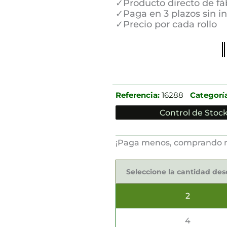
✓Producto directo de fá
✓Paga en 3 plazos sin i
✓Precio por cada rollo
Referencia:
16288
Categoría
Control de Stock
¡Paga menos, comprando 
Manteles
Papel
Seleccione la cantidad de
Airlaid
20mts
x
2
1.2mts
cantidad
4