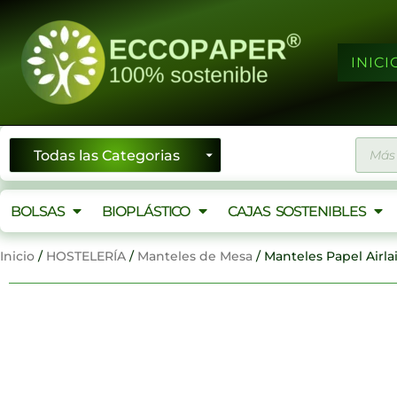
Ir
al
contenido
INICI
Búsqu
de
produ
BOLSAS
BIOPLÁSTICO
CAJAS SOSTENIBLES
Inicio
/
HOSTELERÍA
/
Manteles de Mesa
/ Manteles Papel Airla