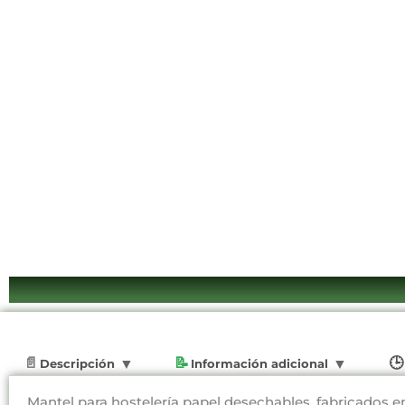
Descripción
Información adicional
Mantel para hostelería papel desechables, fabricados en