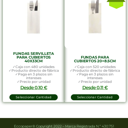
FUNDAS SERVILLETA
PARA CUBIERTOS
FUNDAS PARA
40X33CM
CUBIERTOS 20×8.5CM
✓Caja con 480 unidades
✓Caja con 520 unidades
✓Producto directo de fábrica
✓Producto directo de fábrica
✓Paga en 3 plazos sin
✓Paga en 3 plazos sin
intereses
intereses
✓Precio por unidad
✓Precio por unidad
Desde
0,10
€
Desde
0,11
€
Seleccionar Cantidad
Seleccionar Cantidad
Eccopaper® Copyright 2022 – Marca Registrada N.º 430.751