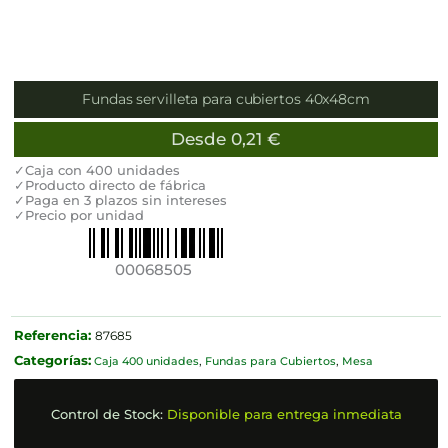
Fundas servilleta para cubiertos 40x48cm
Desde
0,21
€
✓Caja con 400 unidades
✓Producto directo de fábrica
✓Paga en 3 plazos sin intereses
✓Precio por unidad
00068505
Referencia:
87685
Categorías:
Caja 400 unidades
,
Fundas para Cubiertos
,
Mesa
Control de Stock:
Disponible para entrega inmediata