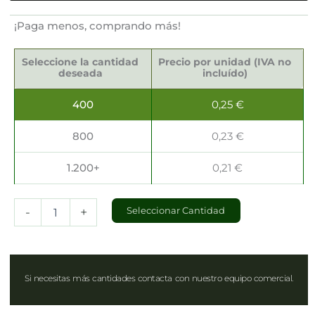
¡Paga menos, comprando más!
Fundas
servilleta
Seleccione la cantidad
Precio por unidad (IVA no
para
deseada
incluído)
cubiertos
40x48cm
400
0,25
€
cantidad
800
0,23
€
1.200+
0,21
€
-
+
Seleccionar Cantidad
Si necesitas más cantidades contacta con nuestro equipo comercial.