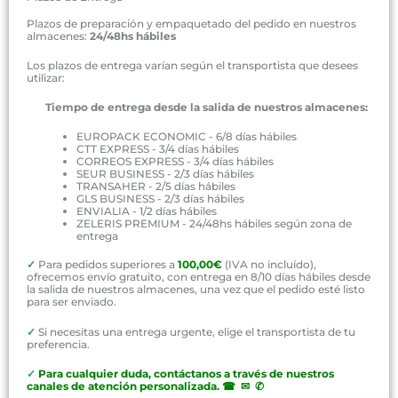
Plazos de preparación y empaquetado del pedido en nuestros
almacenes:
24/48hs hábiles
Los plazos de entrega varían según el transportista que desees
utilizar:
Tiempo de entrega desde la salida de nuestros almacenes:
EUROPACK ECONOMIC - 6/8 días hábiles
CTT EXPRESS - 3/4 días hábiles
CORREOS EXPRESS - 3/4 días hábiles
SEUR BUSINESS - 2/3 días hábiles
TRANSAHER - 2/5 días hábiles
GLS BUSINESS - 2/3 días hábiles
ENVIALIA - 1/2 días hábiles
ZELERIS PREMIUM - 24/48hs hábiles según zona de
entrega
✓
Para pedidos superiores a
100,00€
(IVA no incluído),
ofrecemos envío gratuito, con entrega en 8/10 días hábiles desde
la salida de nuestros almacenes, una vez que el pedido esté listo
para ser enviado.
✓
Si necesitas una entrega urgente, elige el transportista de tu
preferencia.
✓
P
ara cualquier duda, contáctanos a través de nuestros
canales de atención personalizada
.
☎ ✉ ✆