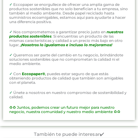
✓
Eccopaper se enorgullece de ofrecer una amplia gama de
productos sostenibles que no solo benefician a tu empresa, sino
también al medio ambiente. Desde papel reciclado hasta
suministros ecoamigables, estamos aquí para ayudarte a hacer
una diferencia positiva.
✓
Nos comprometemos a garantizar precio justo en
nuestros
productos sostenibles
. Si encuentras un producto de las
mismas características y calidad a un precio más bajo en otro
lugar,
¡Nosotros lo igualamos e incluso lo mejoramos!
✓
Queremos ser parte del cambio en tu negocio, brindándote
soluciones sostenibles que no comprometan la calidad ni el
medio ambiente.
✓
Con
Eccopaper®
,
puedes estar seguro de que estás
obteniendo productos de calidad que también son amigables
con el planeta.
✓
Únete a nosotros en nuestro compromiso de sostenibilidad y
calidad.
♻️♻️
Juntos, podemos crear un futuro mejor para nuestro
negocio, nuestra comunidad y nuestro medio ambiente ♻️♻️
También te puede interesar✔️