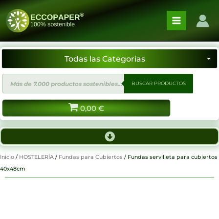
Ir
al
contenido
Búsqueda
BUSCAR PRODUCTOS
de
productos
0,00
€
Inicio
/
HOSTELERÍA
/
Fundas para Cubiertos
/ Fundas servilleta para cubiertos
40x48cm