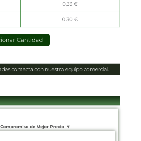
0,33
€
0,30
€
cionar Cantidad
dades contacta con nuestro equipo comercial.
Compromiso de Mejor Precio