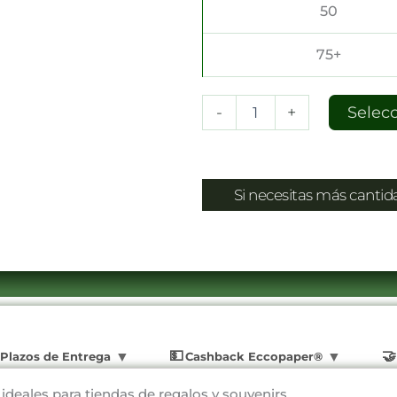
50
75+
-
+
Selec
Si necesitas más canti
Plazos de Entrega
Cashback Eccopaper®
 ideales para tiendas de regalos y souvenirs