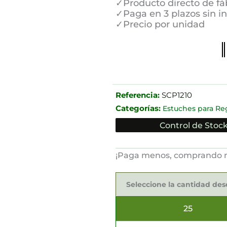
✓Producto directo de fá
✓Paga en 3 plazos sin i
✓Precio por unidad
Referencia:
SCP1210
Categorías:
Estuches para Re
Control de Stock
¡Paga menos, comprando 
Estuches
para
Seleccione la cantidad de
Regalos
10x2.5x7cm
cantidad
25