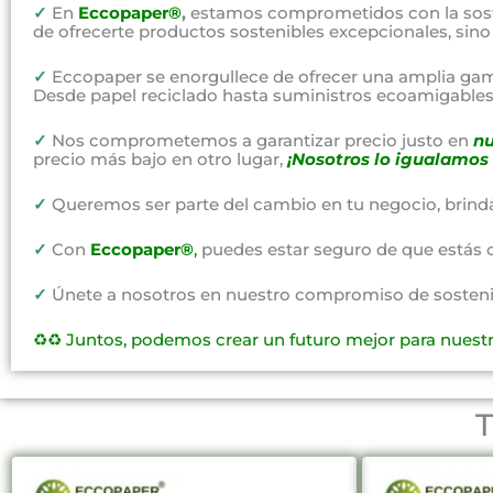
✓
En
Eccopaper®
,
estamos comprometidos con la soste
de ofrecerte productos sostenibles excepcionales, sin
✓
Eccopaper se enorgullece de ofrecer una amplia gam
Desde papel reciclado hasta suministros ecoamigables,
✓
Nos comprometemos a garantizar precio justo en
nu
precio más bajo en otro lugar,
¡Nosotros lo igualamos 
✓
Queremos ser parte del cambio en tu negocio, brind
✓
Con
Eccopaper®
,
puedes estar seguro de que estás 
✓
Únete a nosotros en nuestro compromiso de sostenibi
♻️♻️
Juntos, podemos crear un futuro mejor para nuest
T