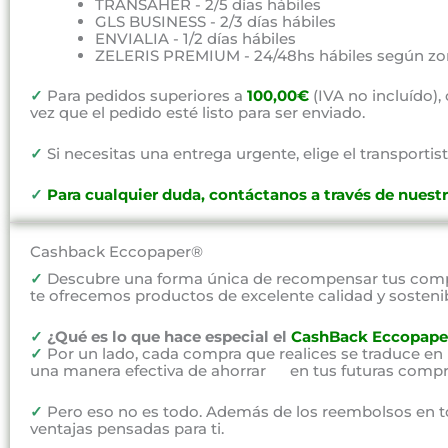
TRANSAHER - 2/5 días hábiles
GLS BUSINESS - 2/3 días hábiles
ENVIALIA - 1/2 días hábiles
ZELERIS PREMIUM - 24/48hs hábiles según zo
✓
Para pedidos superiores a
100,00€
(IVA no incluído)
vez que el pedido esté listo para ser enviado.
✓
Si necesitas una entrega urgente, elige el transportist
✓
P
ara cualquier duda, contáctanos a través de nuest
Cashback Eccopaper®
✓
Descubre una forma única de recompensar tus compr
te ofrecemos productos de excelente calidad y sosteni
✓
¿Qué es lo que hace especial el
CashBack Eccopape
✓
Por un lado, cada compra que realices se traduce en
una manera efectiva de ahorrar en tus futuras compr
✓
Pero eso no es todo. Además de los reembolsos en t
ventajas pensadas para ti.