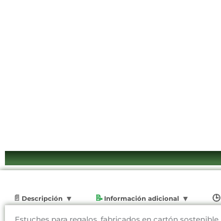
Descripción
Información adicional
Estuches para regalos, fabricados en cartón sostenible,