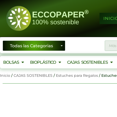
Ir
al
contenido
INICI
Búsqu
de
produ
BOLSAS
BIOPLÁSTICO
CAJAS SOSTENIBLES
Inicio
/
CAJAS SOSTENIBLES
/
Estuches para Regalos
/ Estuche