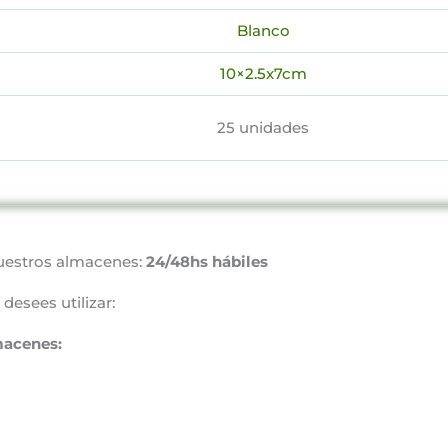
Blanco
10×2.5x7cm
25 unidades
uestros almacenes:
24/48hs hábiles
desees utilizar:
macenes: