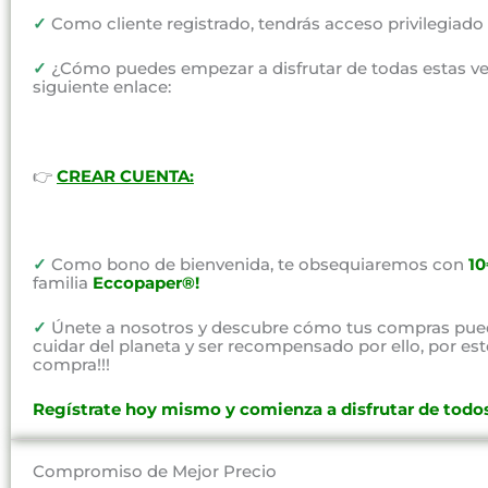
✓
Como cliente registrado, tendrás acceso privilegiad
✓
¿Cómo puedes empezar a disfrutar de todas estas vent
siguiente enlace:
👉
CREAR CUENTA:
✓
Como bono de bienvenida, te obsequiaremos con
1
familia
Eccopaper®!
✓
Únete a nosotros y descubre cómo tus compras pued
cuidar del planeta y ser recompensado por ello, por e
compra!!!
Regístrate hoy mismo y comienza a disfrutar de todos
Compromiso de Mejor Precio