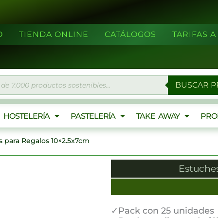
O
TIENDA ONLINE
CATÁLOGOS
TARIFAS 
eda
BUSCAR 
ctos
HOSTELERÍA
PASTELERÍA
TAKE AWAY
PRO
s para Regalos 10×2.5x7cm
Estuches
✓Pack con 25 unidades