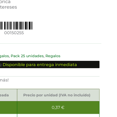
brica
ntereses
00150255
,
,
galos
Pack 25 unidades
Regalos
:
Disponible para entrega inmediata
más!
seada
Precio por unidad (IVA no incluído)
0,37
€