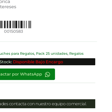
brica
ntereses
00150583
,
,
uches para Regalos
Pack 25 unidades
Regalos
Stock:
Disponible Bajo Encargo
actar por WhatsApp
dades contacta con nuestro equipo comercial.