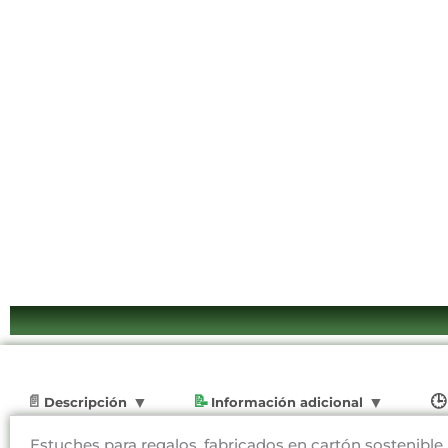
Descripción
Información adicional
Estuches para regalos, fabricados en cartón sostenible,