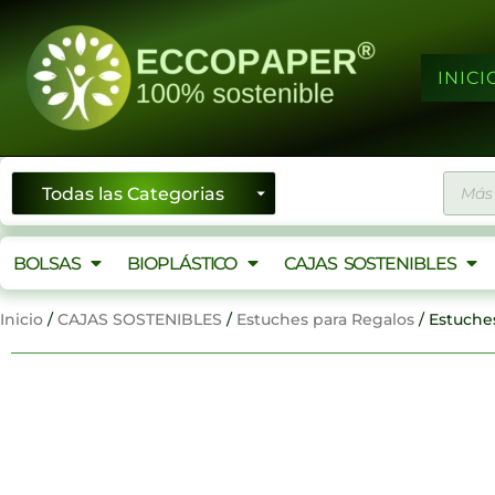
Ir
al
contenido
INICI
Búsqu
de
produ
BOLSAS
BIOPLÁSTICO
CAJAS SOSTENIBLES
Inicio
/
CAJAS SOSTENIBLES
/
Estuches para Regalos
/ Estuche