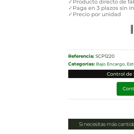
✓Producto directo de fá
✓Paga en 3 plazos sin i
✓Precio por unidad
Referencia:
SCP1220
Categorías:
,
Bajo Encargo
Est
Control de 
Cont
Si necesitas más canti