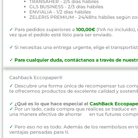
TRANSAHER - 2/5 días hábiles
GLS BUSINESS - 2/3 días hábiles
ENVIALIA - 1/2 días hábiles
ZELERIS PREMIUM - 24/48hs hábiles según zo
✓
Para pedidos superiores a
100,00€
(IVA no incluído)
vez que el pedido esté listo para ser enviado.
✓
Si necesitas una entrega urgente, elige el transportist
✓
P
ara cualquier duda, contáctanos a través de nuest
Cashback Eccopaper®
✓
Descubre una forma única de recompensar tus compr
te ofrecemos productos de excelente calidad y sosteni
✓
¿Qué es lo que hace especial el
CashBack Eccopape
✓
Por un lado, cada compra que realices se traduce en
una manera efectiva de ahorrar en tus futuras compr
✓
Pero eso no es todo. Además de los reembolsos en t
ventajas pensadas para ti.