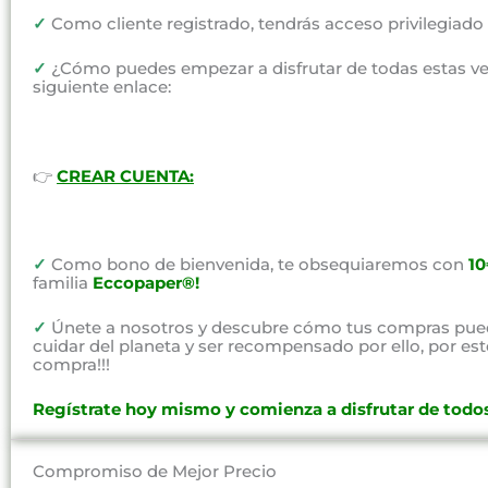
✓
Como cliente registrado, tendrás acceso privilegiad
✓
¿Cómo puedes empezar a disfrutar de todas estas vent
siguiente enlace:
👉
CREAR CUENTA:
✓
Como bono de bienvenida, te obsequiaremos con
1
familia
Eccopaper®!
✓
Únete a nosotros y descubre cómo tus compras pued
cuidar del planeta y ser recompensado por ello, por e
compra!!!
Regístrate hoy mismo y comienza a disfrutar de todos
Compromiso de Mejor Precio