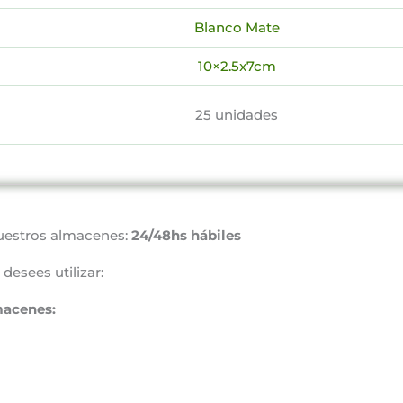
Blanco Mate
10×2.5x7cm
25 unidades
uestros almacenes:
24/48hs hábiles
desees utilizar:
macenes: