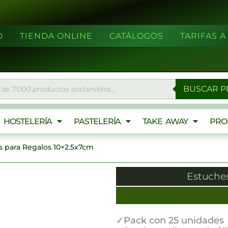
O
TIENDA ONLINE
CATÁLOGOS
TARIFAS 
eda
BUSCAR 
ctos
HOSTELERÍA
PASTELERÍA
TAKE AWAY
PRO
s para Regalos 10×2.5x7cm
¡Proximamente!
Estuches
✓Pack con 25 unidades