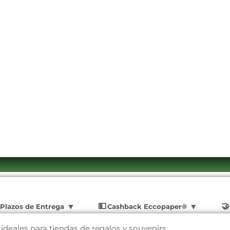
Plazos de Entrega
Cashback Eccopaper®
 ideales para tiendas de regalos y souvenirs