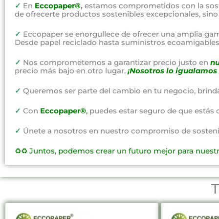
✓
En
Eccopaper®
,
estamos comprometidos con la soste
de ofrecerte productos sostenibles excepcionales, sin
✓
Eccopaper se enorgullece de ofrecer una amplia gam
Desde papel reciclado hasta suministros ecoamigables,
✓
Nos comprometemos a garantizar precio justo en
nu
precio más bajo en otro lugar,
¡Nosotros lo igualamos 
✓
Queremos ser parte del cambio en tu negocio, brind
✓
Con
Eccopaper®
,
puedes estar seguro de que estás 
✓
Únete a nosotros en nuestro compromiso de sostenibi
♻️♻️
Juntos, podemos crear un futuro mejor para nuest
T