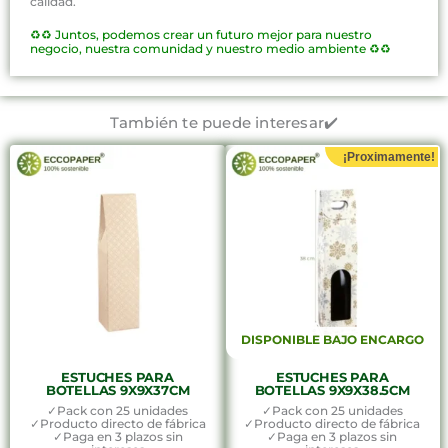
calidad.
♻️♻️
Juntos, podemos crear un futuro mejor para nuestro
negocio, nuestra comunidad y nuestro medio ambiente ♻️♻️
También te puede interesar✔️
¡Proximamente!
DISPONIBLE BAJO ENCARGO
ESTUCHES PARA
ESTUCHES PARA
BOTELLAS 9X9X37CM
BOTELLAS 9X9X38.5CM
✓Pack con 25 unidades
✓Pack con 25 unidades
✓Producto directo de fábrica
✓Producto directo de fábrica
✓Paga en 3 plazos sin
✓Paga en 3 plazos sin