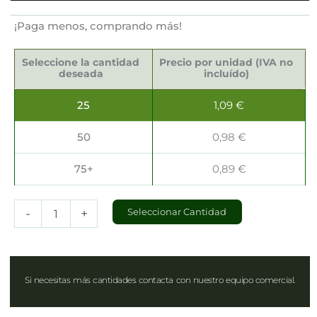
¡Paga menos, comprando más!
Estuches
para
Seleccione la cantidad
Precio por unidad (IVA no
Botellas
deseada
incluído)
27x9x40cm
cantidad
25
1,09
€
50
0,98
€
75+
0,89
€
-
+
Seleccionar Cantidad
Si necesitas más cantidades contacta con nuestro equipo comercial.