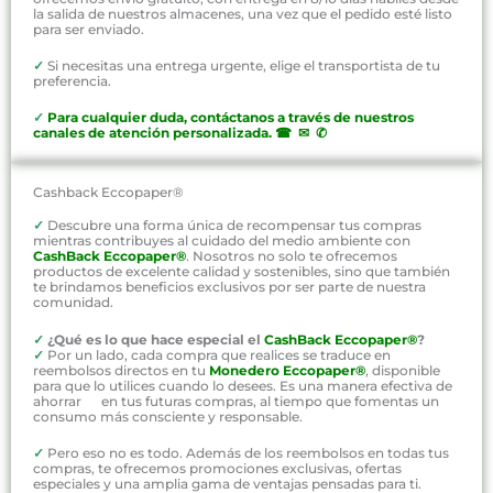
la salida de nuestros almacenes, una vez que el pedido esté listo
para ser enviado.
✓
Si necesitas una entrega urgente, elige el transportista de tu
preferencia.
✓
P
ara cualquier duda, contáctanos a través de nuestros
canales de atención personalizada
.
☎ ✉ ✆
Cashback Eccopaper®
✓
Descubre una forma única de recompensar tus compras
mientras contribuyes al cuidado del medio ambiente con
CashBack Eccopaper®
. Nosotros no solo te ofrecemos
productos de excelente calidad y sostenibles, sino que también
te brindamos beneficios exclusivos por ser parte de nuestra
comunidad.
✓
¿Qué es lo que hace especial el
CashBack Eccopaper®
?
✓
Por un lado, cada compra que realices se traduce en
reembolsos directos en tu
Monedero Eccopaper®
, disponible
para que lo utilices cuando lo desees. Es una manera efectiva de
ahorrar en tus futuras compras, al tiempo que fomentas un
consumo más consciente y responsable.
✓
Pero eso no es todo. Además de los reembolsos en todas tus
compras, te ofrecemos promociones exclusivas, ofertas
especiales y una amplia gama de ventajas pensadas para ti.