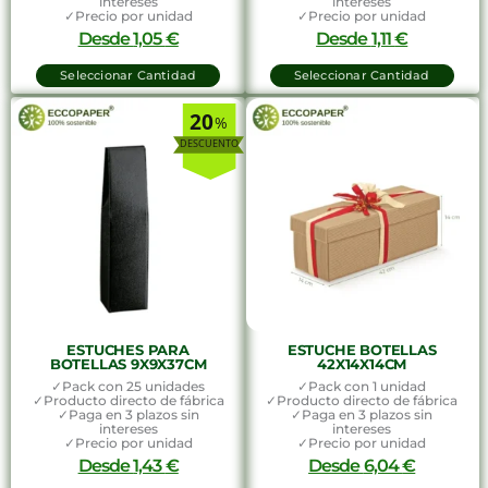
intereses
intereses
✓Precio por unidad
✓Precio por unidad
Desde
1,05
€
Desde
1,11
€
Seleccionar Cantidad
Seleccionar Cantidad
20
%
ESTUCHES PARA
ESTUCHE BOTELLAS
BOTELLAS 9X9X37CM
42X14X14CM
✓Pack con 25 unidades
✓Pack con 1 unidad
✓Producto directo de fábrica
✓Producto directo de fábrica
✓Paga en 3 plazos sin
✓Paga en 3 plazos sin
intereses
intereses
✓Precio por unidad
✓Precio por unidad
Desde
1,43
€
Desde
6,04
€