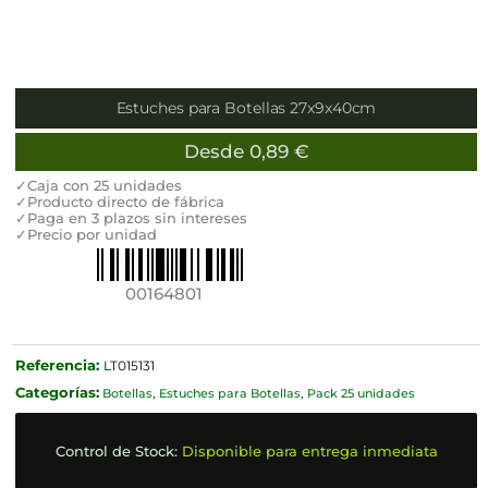
Estuches para Botellas 27x9x40cm
Desde
0,89
€
✓Caja con 25 unidades
✓Producto directo de fábrica
✓Paga en 3 plazos sin intereses
✓Precio por unidad
00164801
Referencia:
LT015131
Categorías:
Botellas
,
Estuches para Botellas
,
Pack 25 unidades
Control de Stock:
Disponible para entrega inmediata