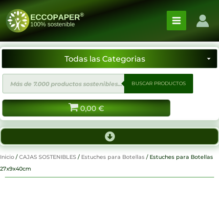
Ir
al
contenido
Búsqueda
BUSCAR PRODUCTOS
de
productos
0,00
€
Inicio
/
CAJAS SOSTENIBLES
/
Estuches para Botellas
/ Estuches para Botellas
27x9x40cm