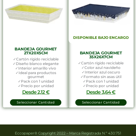
DISPONIBLE BAJO ENCARGO
BANDEJA GOURMET
27X20X5CM
BANDEJA GOURMET
35X26X7CM
✓Cartón rígido reciclable
✓Cartón rígido reciclable
✓Diseño blanco elegante
✓Color azul navideño
✓Interior amarillo vivo
✓Interior azul oscuro
✓Ideal para productos
gourmet
✓Formato sin asas útil
✓Pack con 1 unidad
✓Pack con 1 unidad
✓Precio por unidad
✓Precio por unidad
Desde
2,12
€
Desde
3,64
€
Seleccionar Cantidad
Seleccionar Cantidad
Eccopaper® Copyright 2022 – Marca Registrada N.º 430.751