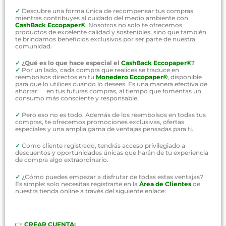
✓
Descubre una forma única de recompensar tus compras
mientras contribuyes al cuidado del medio ambiente con
CashBack Eccopaper®
. Nosotros no solo te ofrecemos
productos de excelente calidad y sostenibles, sino que también
te brindamos beneficios exclusivos por ser parte de nuestra
comunidad.
✓
¿Qué es lo que hace especial el
CashBack Eccopaper®
?
✓
Por un lado, cada compra que realices se traduce en
reembolsos directos en tu
Monedero Eccopaper®
, disponible
para que lo utilices cuando lo desees. Es una manera efectiva de
ahorrar en tus futuras compras, al tiempo que fomentas un
consumo más consciente y responsable.
✓
Pero eso no es todo. Además de los reembolsos en todas tus
compras, te ofrecemos promociones exclusivas, ofertas
especiales y una amplia gama de ventajas pensadas para ti.
✓
Como cliente registrado, tendrás acceso privilegiado a
descuentos y oportunidades únicas que harán de tu experiencia
de compra algo extraordinario.
✓
¿Cómo puedes empezar a disfrutar de todas estas ventajas?
Es simple: solo necesitas registrarte en la
Área de Clientes
de
nuestra tienda online a través del siguiente enlace:
👉
CREAR CUENTA: