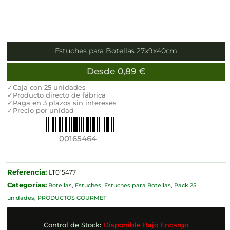
Estuches para Botellas 27x9x40cm
Desde
0,89
€
✓Caja con 25 unidades
✓Producto directo de fábrica
✓Paga en 3 plazos sin intereses
✓Precio por unidad
00165464
Referencia:
LT015477
Categorías:
Botellas
,
Estuches
,
Estuches para Botellas
,
Pack 25
unidades
,
PRODUCTOS GOURMET
Control de Stock:
Disponible Bajo Encargo