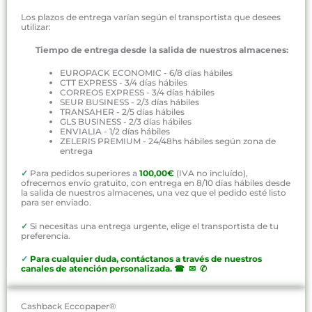
Los plazos de entrega varían según el transportista que desees
utilizar:
Tiempo de entrega desde la salida de nuestros almacenes:
EUROPACK ECONOMIC - 6/8 días hábiles
CTT EXPRESS - 3/4 días hábiles
CORREOS EXPRESS - 3/4 días hábiles
SEUR BUSINESS - 2/3 días hábiles
TRANSAHER - 2/5 días hábiles
GLS BUSINESS - 2/3 días hábiles
ENVIALIA - 1/2 días hábiles
ZELERIS PREMIUM - 24/48hs hábiles según zona de
entrega
✓
Para pedidos superiores a
100,00€
(IVA no incluído),
ofrecemos envío gratuito, con entrega en 8/10 días hábiles desde
la salida de nuestros almacenes, una vez que el pedido esté listo
para ser enviado.
✓
Si necesitas una entrega urgente, elige el transportista de tu
preferencia.
✓
P
ara cualquier duda, contáctanos a través de nuestros
canales de atención personalizada
.
☎ ✉ ✆
Cashback Eccopaper®