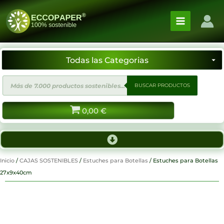
Ir
al
contenido
Búsqueda
BUSCAR PRODUCTOS
de
productos
0,00
€
Inicio
/
CAJAS SOSTENIBLES
/
Estuches para Botellas
/ Estuches para Botellas
27x9x40cm
¡Proximamente!