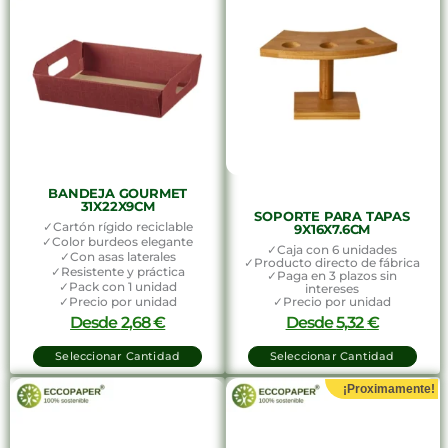
BANDEJA GOURMET
31X22X9CM
SOPORTE PARA TAPAS
✓Cartón rígido reciclable
9X16X7.6CM
✓Color burdeos elegante
✓Caja con 6 unidades
✓Con asas laterales
✓Producto directo de fábrica
✓Resistente y práctica
✓Paga en 3 plazos sin
✓Pack con 1 unidad
intereses
✓Precio por unidad
✓Precio por unidad
Desde
2,68
€
Desde
5,32
€
Seleccionar Cantidad
Seleccionar Cantidad
¡Proximamente!