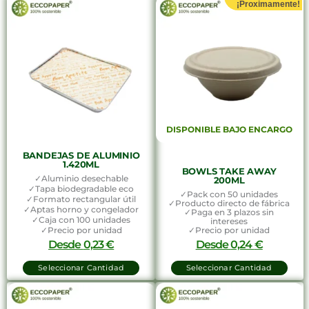
¡Proximamente!
DISPONIBLE BAJO ENCARGO
BANDEJAS DE ALUMINIO
1.420ML
BOWLS TAKE AWAY
✓Aluminio desechable
200ML
✓Tapa biodegradable eco
✓Pack con 50 unidades
✓Formato rectangular útil
✓Producto directo de fábrica
✓Aptas horno y congelador
✓Paga en 3 plazos sin
✓Caja con 100 unidades
intereses
✓Precio por unidad
✓Precio por unidad
Desde
0,23
€
Desde
0,24
€
Seleccionar Cantidad
Seleccionar Cantidad