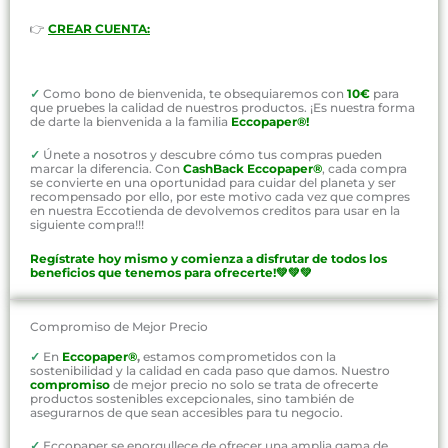
👉
CREAR CUENTA:
✓
Como bono de bienvenida, te obsequiaremos con
10€
para
que pruebes la calidad de nuestros productos. ¡Es nuestra forma
de darte la bienvenida a la familia
Eccopaper®!
✓
Únete a nosotros y descubre cómo tus compras pueden
marcar la diferencia. Con
CashBack Eccopaper®
, cada compra
se convierte en una oportunidad para cuidar del planeta y ser
recompensado por ello, por este motivo cada vez que compres
en nuestra Eccotienda de devolvemos creditos para usar en la
siguiente compra!!!
Regístrate hoy mismo y comienza a disfrutar de todos los
beneficios que tenemos para ofrecerte!💚💚💚
Compromiso de Mejor Precio
✓
En
Eccopaper®
,
estamos comprometidos con la
sostenibilidad y la calidad en cada paso que damos. Nuestro
compromiso
de mejor precio no solo se trata de ofrecerte
productos sostenibles excepcionales, sino también de
asegurarnos de que sean accesibles para tu negocio.
✓
Eccopaper se enorgullece de ofrecer una amplia gama de