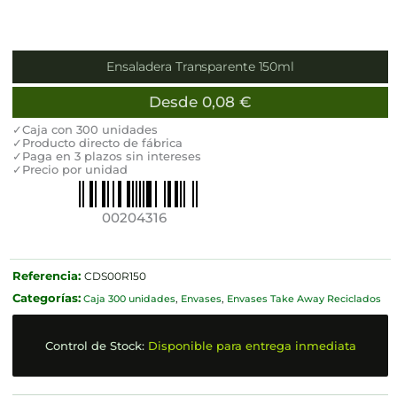
Ensaladera Transparente 150ml
Desde
0,08
€
✓Caja con 300 unidades
✓Producto directo de fábrica
✓Paga en 3 plazos sin intereses
✓Precio por unidad
00204316
Referencia:
CDS00R150
Categorías:
Caja 300 unidades
,
Envases
,
Envases Take Away Reciclados
Control de Stock:
Disponible para entrega inmediata