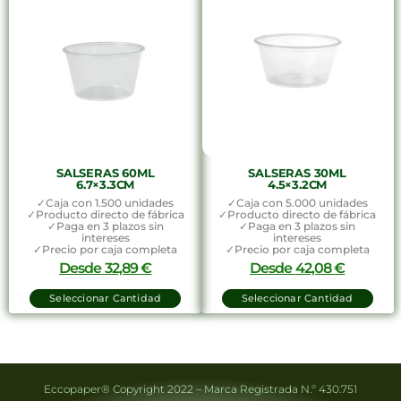
SALSERAS 60ML
SALSERAS 30ML
6.7×3.3CM
4.5×3.2CM
✓Caja con 1.500 unidades
✓Caja con 5.000 unidades
✓Producto directo de fábrica
✓Producto directo de fábrica
✓Paga en 3 plazos sin
✓Paga en 3 plazos sin
intereses
intereses
✓Precio por caja completa
✓Precio por caja completa
Desde
32,89
€
Desde
42,08
€
Seleccionar Cantidad
Seleccionar Cantidad
Eccopaper® Copyright 2022 – Marca Registrada N.º 430.751