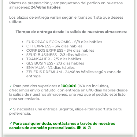
Plazos de preparación y empaquetado del pedido en nuestros
almacenes:
24/48hs hábiles
Los plazos de entrega varían según el transportista que desees
utilizar:
Tiempo de entrega desde la salida de nuestros almacenes:
EUROPACK ECONOMIC - 6/8 días hábiles
CTT EXPRESS - 3/4 días hábiles
CORREOS EXPRESS - 3/4 días hábiles
SEUR BUSINESS - 2/3 días hábiles
TRANSAHER - 2/5 días hábiles
GLS BUSINESS - 2/3 días hábiles
ENVIALIA - 1/2 días hábiles
ZELERIS PREMIUM - 24/48hs hábiles según zona de
entrega
✓
Para pedidos superiores a
100,00€
(IVA no incluído),
ofrecemos envío gratuito, con entrega en 8/10 días hábiles desde
la salida de nuestros almacenes, una vez que el pedido esté listo
para ser enviado.
✓
Si necesitas una entrega urgente, elige el transportista de tu
preferencia.
✓
P
ara cualquier duda, contáctanos a través de nuestros
canales de atención personalizada
.
☎ ✉ ✆