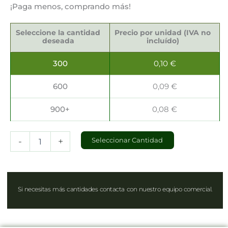
¡Paga menos, comprando más!
Ensaladera
Transparente
Seleccione la cantidad
Precio por unidad (IVA no
150ml
deseada
incluído)
cantidad
300
0,10
€
600
0,09
€
900+
0,08
€
-
+
Seleccionar Cantidad
Si necesitas más cantidades contacta con nuestro equipo comercial.