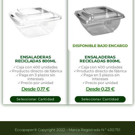
DISPONIBLE BAJO ENCARGO
ENSALADERAS
ENSALADERAS
RECICLADAS 800ML
RECICLADAS 800ML
✓Caja con 400 unidades
✓Caja con 400 unidades
✓Producto directo de fábrica
✓Producto directo de fábrica
✓Paga en 3 plazos sin
✓Paga en 3 plazos sin
intereses
intereses
✓Precio por unidad
✓Precio por unidad
Desde
0,17
€
Desde
0,23
€
Seleccionar Cantidad
Seleccionar Cantidad
Eccopaper® Copyright 2022 – Marca Registrada N.º 430.751