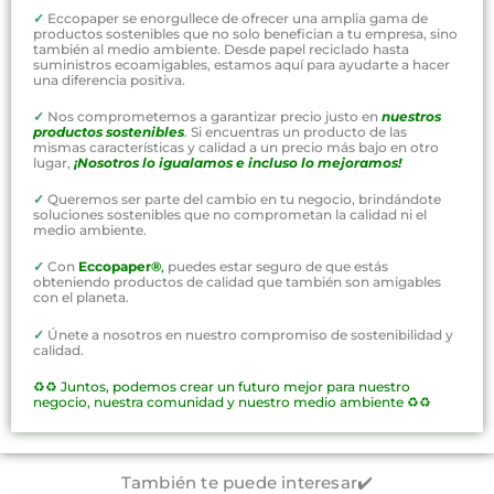
✓
Eccopaper se enorgullece de ofrecer una amplia gama de
productos sostenibles que no solo benefician a tu empresa, sino
también al medio ambiente. Desde papel reciclado hasta
suministros ecoamigables, estamos aquí para ayudarte a hacer
una diferencia positiva.
✓
Nos comprometemos a garantizar precio justo en
nuestros
productos sostenibles
. Si encuentras un producto de las
mismas características y calidad a un precio más bajo en otro
lugar,
¡Nosotros lo igualamos e incluso lo mejoramos!
✓
Queremos ser parte del cambio en tu negocio, brindándote
soluciones sostenibles que no comprometan la calidad ni el
medio ambiente.
✓
Con
Eccopaper®
,
puedes estar seguro de que estás
obteniendo productos de calidad que también son amigables
con el planeta.
✓
Únete a nosotros en nuestro compromiso de sostenibilidad y
calidad.
♻️♻️
Juntos, podemos crear un futuro mejor para nuestro
negocio, nuestra comunidad y nuestro medio ambiente ♻️♻️
También te puede interesar✔️