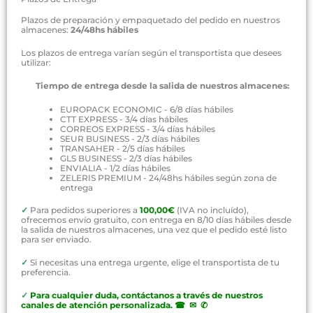
Plazos de preparación y empaquetado del pedido en nuestros
almacenes:
24/48hs hábiles
Los plazos de entrega varían según el transportista que desees
utilizar:
Tiempo de entrega desde la salida de nuestros almacenes:
EUROPACK ECONOMIC - 6/8 días hábiles
CTT EXPRESS - 3/4 días hábiles
CORREOS EXPRESS - 3/4 días hábiles
SEUR BUSINESS - 2/3 días hábiles
TRANSAHER - 2/5 días hábiles
GLS BUSINESS - 2/3 días hábiles
ENVIALIA - 1/2 días hábiles
ZELERIS PREMIUM - 24/48hs hábiles según zona de
entrega
✓
Para pedidos superiores a
100,00€
(IVA no incluído),
ofrecemos envío gratuito, con entrega en 8/10 días hábiles desde
la salida de nuestros almacenes, una vez que el pedido esté listo
para ser enviado.
✓
Si necesitas una entrega urgente, elige el transportista de tu
preferencia.
✓
P
ara cualquier duda, contáctanos a través de nuestros
canales de atención personalizada
.
☎ ✉ ✆