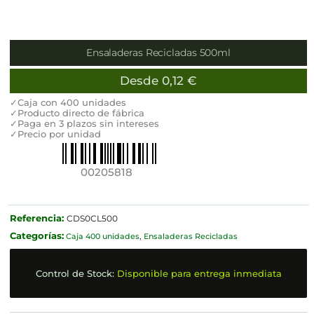
Ensaladeras Recicladas 500ml
Desde
0,12
€
✓Caja con 400 unidades
✓Producto directo de fábrica
✓Paga en 3 plazos sin intereses
✓Precio por unidad
00205818
Referencia:
CDS0CL500
Categorías:
Caja 400 unidades
,
Ensaladeras Recicladas
Control de Stock:
Disponible para entrega inmediata