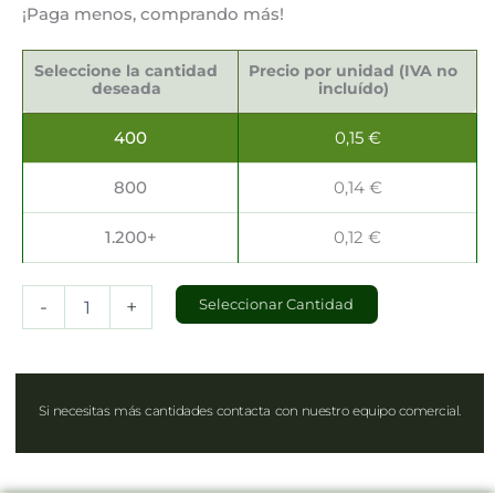
¡Paga menos, comprando más!
Ensaladeras
Recicladas
Seleccione la cantidad
Precio por unidad (IVA no
500ml
deseada
incluído)
cantidad
400
0,15
€
800
0,14
€
1.200+
0,12
€
-
+
Seleccionar Cantidad
Si necesitas más cantidades contacta con nuestro equipo comercial.