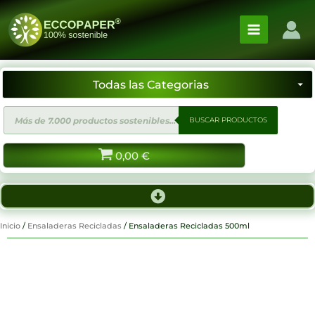
Ir
al
contenido
Búsqueda
BUSCAR PRODUCTOS
de
productos
0,00
€
Inicio
/
Ensaladeras Recicladas
/ Ensaladeras Recicladas 500ml