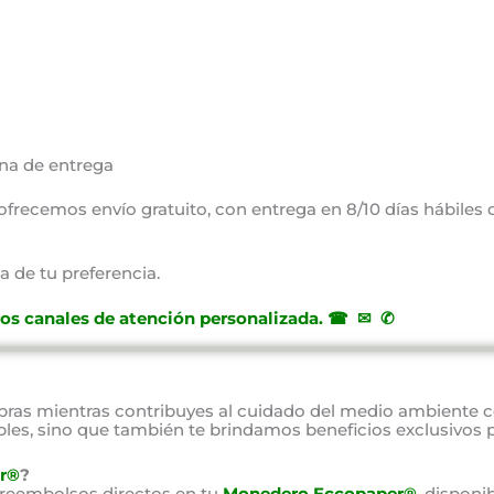
na de entrega
, ofrecemos envío gratuito, con entrega en 8/10 días hábiles
a de tu preferencia.
ros canales de atención personalizada
.
☎ ✉ ✆
as mientras contribuyes al cuidado del medio ambiente 
bles, sino que también te brindamos beneficios exclusivos 
r®
?
 reembolsos directos en tu
Monedero Eccopaper®
, disponi