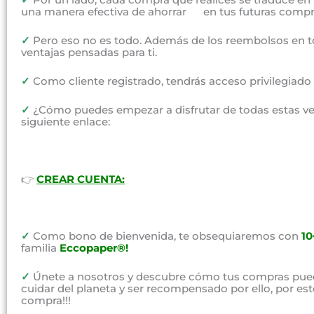
una manera efectiva de ahorrar en tus futuras compr
✓
Pero eso no es todo. Además de los reembolsos en t
ventajas pensadas para ti.
✓
Como cliente registrado, tendrás acceso privilegiad
✓
¿Cómo puedes empezar a disfrutar de todas estas vent
siguiente enlace:
👉
CREAR CUENTA:
✓
Como bono de bienvenida, te obsequiaremos con
1
familia
Eccopaper®!
✓
Únete a nosotros y descubre cómo tus compras pued
cuidar del planeta y ser recompensado por ello, por e
compra!!!