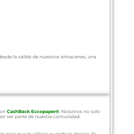
 desde la salida de nuestros almacenes, una
con
CashBack Eccopaper®
. Nosotros no solo
por ser parte de nuestra comunidad.
ble para que lo utilices cuando lo desees. Es