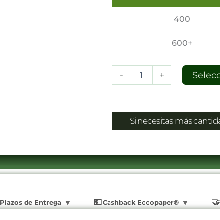
400
600+
-
+
Selec
Si necesitas más canti
Plazos de Entrega
Cashback Eccopaper®