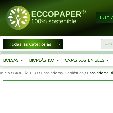
Ir
al
contenido
INICI
Búsqu
de
produ
BOLSAS
BIOPLÁSTICO
CAJAS SOSTENIBLES
Inicio
/
BIOPLÁSTICO
/
Ensaladeras Bioplástico
/ Ensaladeras B