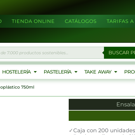
O
TIENDA ONLINE
CATÁLOGOS
TARIFAS 
eda
BUSCAR 
ctos
HOSTELERÍA
PASTELERÍA
TAKE AWAY
PRO
ioplástico 750ml
Ensala
20
%
✓Caja con 200 unidade