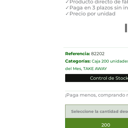
✓Producto directo de fá
✓Paga en 3 plazos sin i
✓Precio por unidad
Referencia:
82202
Categorías:
Caja 200 unidade
,
del Mes
TAKE AWAY
Control de Stock
¡Paga menos, comprando 
Ensaladeras
Bioplástico
Seleccione la cantidad de
750ml
cantidad
200