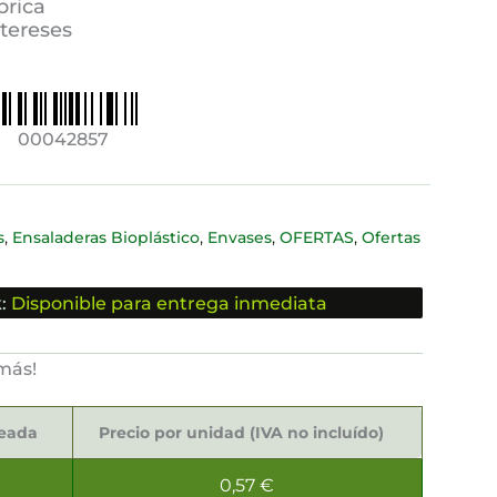
brica
ntereses
00042857
,
,
,
,
s
Ensaladeras Bioplástico
Envases
OFERTAS
Ofertas
:
Disponible para entrega inmediata
más!
seada
Precio por unidad (IVA no incluído)
0,57
€