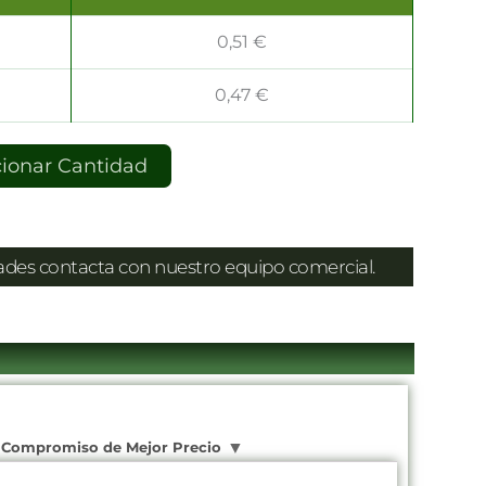
0,51
€
0,47
€
cionar Cantidad
dades contacta con nuestro equipo comercial.
Compromiso de Mejor Precio