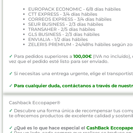
EUROPACK ECONOMIC - 6/8 días hábiles
CTT EXPRESS - 3/4 días hábiles
CORREOS EXPRESS - 3/4 días hábiles
SEUR BUSINESS - 2/3 días hábiles
TRANSAHER - 2/5 días hábiles
GLS BUSINESS - 2/3 días hábiles
ENVIALIA - 1/2 días hábiles
ZELERIS PREMIUM - 24/48hs hábiles según zo
✓
Para pedidos superiores a
100,00€
(IVA no incluído)
vez que el pedido esté listo para ser enviado.
✓
Si necesitas una entrega urgente, elige el transportist
✓
P
ara cualquier duda, contáctanos a través de nuest
Cashback Eccopaper®
✓
Descubre una forma única de recompensar tus compr
te ofrecemos productos de excelente calidad y sosteni
✓
¿Qué es lo que hace especial el
CashBack Eccopape
✓
Por un lado, cada compra que realices se traduce en