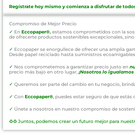
Regístrate hoy mismo y comienza a disfrutar de todos
Compromiso de Mejor Precio
✓
En
Eccopaper®
,
estamos comprometidos con la soste
de ofrecerte productos sostenibles excepcionales, sin
✓
Eccopaper se enorgullece de ofrecer una amplia gam
Desde papel reciclado hasta suministros ecoamigables,
✓
Nos comprometemos a garantizar precio justo en
nu
precio más bajo en otro lugar,
¡Nosotros lo igualamos 
✓
Queremos ser parte del cambio en tu negocio, brind
✓
Con
Eccopaper®
,
puedes estar seguro de que estás 
✓
Únete a nosotros en nuestro compromiso de sostenibi
♻️♻️
Juntos, podemos crear un futuro mejor para nuest