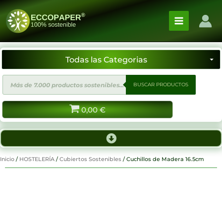
Ir
al
contenido
Búsqueda
BUSCAR PRODUCTOS
de
productos
0,00
€
Inicio
/
HOSTELERÍA
/
Cubiertos Sostenibles
/ Cuchillos de Madera 16.5cm