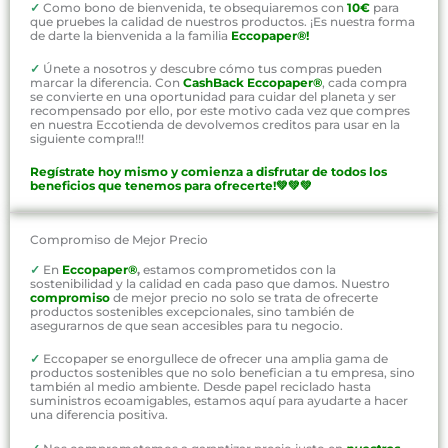
✓
Como bono de bienvenida, te obsequiaremos con
10€
para
que pruebes la calidad de nuestros productos. ¡Es nuestra forma
de darte la bienvenida a la familia
Eccopaper®!
✓
Únete a nosotros y descubre cómo tus compras pueden
marcar la diferencia. Con
CashBack Eccopaper®
, cada compra
se convierte en una oportunidad para cuidar del planeta y ser
recompensado por ello, por este motivo cada vez que compres
en nuestra Eccotienda de devolvemos creditos para usar en la
siguiente compra!!!
Regístrate hoy mismo y comienza a disfrutar de todos los
beneficios que tenemos para ofrecerte!💚💚💚
Compromiso de Mejor Precio
✓
En
Eccopaper®
,
estamos comprometidos con la
sostenibilidad y la calidad en cada paso que damos. Nuestro
compromiso
de mejor precio no solo se trata de ofrecerte
productos sostenibles excepcionales, sino también de
asegurarnos de que sean accesibles para tu negocio.
✓
Eccopaper se enorgullece de ofrecer una amplia gama de
productos sostenibles que no solo benefician a tu empresa, sino
también al medio ambiente. Desde papel reciclado hasta
suministros ecoamigables, estamos aquí para ayudarte a hacer
una diferencia positiva.