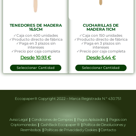
TENEDORES DE MADERA
CUCHARILLAS DE
16.5CM
MADERA 11CM
✓Caja con 400 unidades
✓Caja con 150 unidades
✓Producto directo de fábrica
✓Producto directo de fábrica
✓Paga en 3 plazos sin
✓Paga en 3 plazos sin
intereses
intereses
✓Precio por caja completa
✓Precio por caja completa
Desde
10,93
€
Desde
5,44
€
Seleccionar Cantidad
Seleccionar Cantidad
Eccopaper® Copyright 2022 – Marca Registrada N.º 430.751
Aviso Legal
|
Condiciones de Compras
|
Pagos Aplazados
|
Pagos con
Criptomonedas
|
CashBack Eccopaper ®
|
Política de Devoluciones y
Reembolsos
|
Políticas de Privacidad y Cookies
|
Contacto