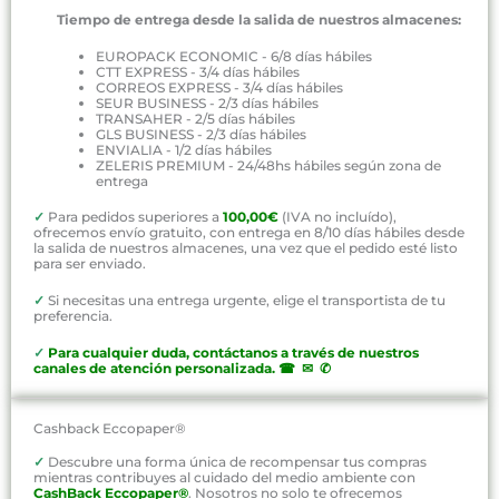
Tiempo de entrega desde la salida de nuestros almacenes:
EUROPACK ECONOMIC - 6/8 días hábiles
CTT EXPRESS - 3/4 días hábiles
CORREOS EXPRESS - 3/4 días hábiles
SEUR BUSINESS - 2/3 días hábiles
TRANSAHER - 2/5 días hábiles
GLS BUSINESS - 2/3 días hábiles
ENVIALIA - 1/2 días hábiles
ZELERIS PREMIUM - 24/48hs hábiles según zona de
entrega
✓
Para pedidos superiores a
100,00€
(IVA no incluído),
ofrecemos envío gratuito, con entrega en 8/10 días hábiles desde
la salida de nuestros almacenes, una vez que el pedido esté listo
para ser enviado.
✓
Si necesitas una entrega urgente, elige el transportista de tu
preferencia.
✓
P
ara cualquier duda, contáctanos a través de nuestros
canales de atención personalizada
.
☎ ✉ ✆
Cashback Eccopaper®
✓
Descubre una forma única de recompensar tus compras
mientras contribuyes al cuidado del medio ambiente con
CashBack Eccopaper®
. Nosotros no solo te ofrecemos