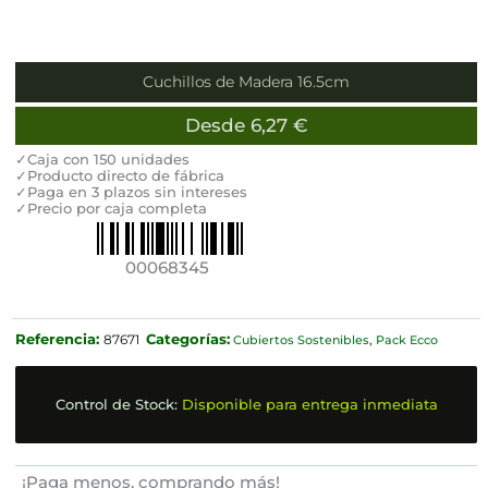
Cuchillos de Madera 16.5cm
Desde
6,27
€
✓Caja con 150 unidades
✓Producto directo de fábrica
✓Paga en 3 plazos sin intereses
✓Precio por caja completa
00068345
Referencia:
Categorías:
87671
Cubiertos Sostenibles
,
Pack Ecco
Control de Stock:
Disponible para entrega inmediata
¡Paga menos, comprando más!