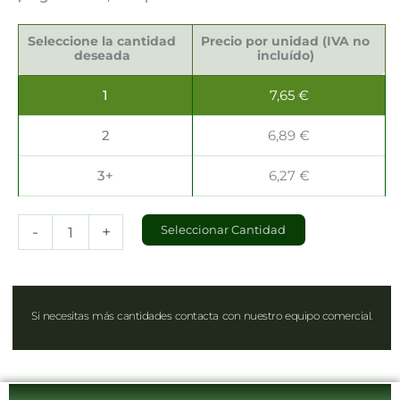
Cuchillos
de
Seleccione la cantidad
Precio por unidad (IVA no
Madera
deseada
incluído)
16.5cm
cantidad
1
7,65
€
2
6,89
€
3+
6,27
€
-
+
Seleccionar Cantidad
Si necesitas más cantidades contacta con nuestro equipo comercial.