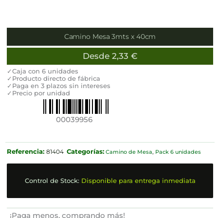
Camino Mesa 3mts x 40cm
Desde
2,33
€
✓Caja con 6 unidades
✓Producto directo de fábrica
✓Paga en 3 plazos sin intereses
✓Precio por unidad
00039956
Referencia:
Categorías:
81404
Camino de Mesa
,
Pack 6 unidades
Control de Stock:
Disponible para entrega inmediata
¡Paga menos, comprando más!