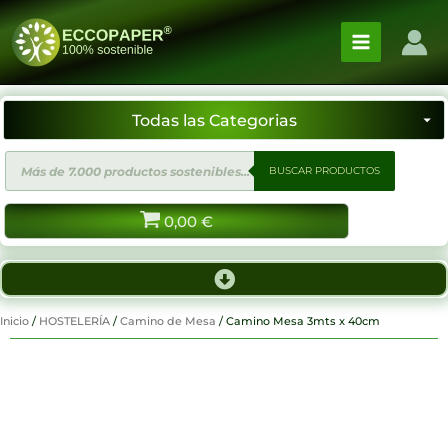
Ir
al
contenido
Búsqueda
BUSCAR PRODUCTOS
de
productos
0,00
€
Inicio
/
HOSTELERÍA
/
Camino de Mesa
/ Camino Mesa 3mts x 40cm