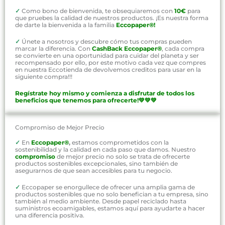
✓
Como bono de bienvenida, te obsequiaremos con
10€
para
que pruebes la calidad de nuestros productos. ¡Es nuestra forma
de darte la bienvenida a la familia
Eccopaper®!
✓
Únete a nosotros y descubre cómo tus compras pueden
marcar la diferencia. Con
CashBack Eccopaper®
, cada compra
se convierte en una oportunidad para cuidar del planeta y ser
recompensado por ello, por este motivo cada vez que compres
en nuestra Eccotienda de devolvemos creditos para usar en la
siguiente compra!!!
Regístrate hoy mismo y comienza a disfrutar de todos los
beneficios que tenemos para ofrecerte!💚💚💚
Compromiso de Mejor Precio
✓
En
Eccopaper®
,
estamos comprometidos con la
sostenibilidad y la calidad en cada paso que damos. Nuestro
compromiso
de mejor precio no solo se trata de ofrecerte
productos sostenibles excepcionales, sino también de
asegurarnos de que sean accesibles para tu negocio.
✓
Eccopaper se enorgullece de ofrecer una amplia gama de
productos sostenibles que no solo benefician a tu empresa, sino
también al medio ambiente. Desde papel reciclado hasta
suministros ecoamigables, estamos aquí para ayudarte a hacer
una diferencia positiva.