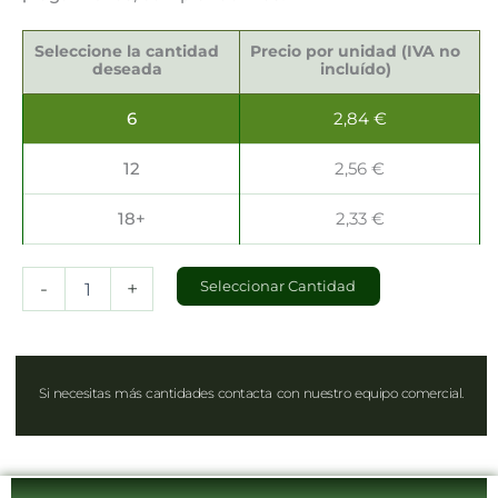
Camino
Mesa
Seleccione la cantidad
Precio por unidad (IVA no
3mts
deseada
incluído)
x
40cm
6
2,84
€
cantidad
12
2,56
€
18+
2,33
€
-
+
Seleccionar Cantidad
Si necesitas más cantidades contacta con nuestro equipo comercial.