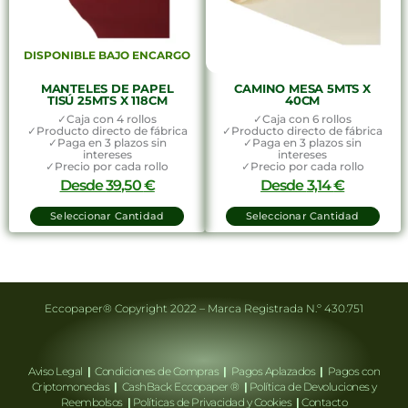
DISPONIBLE BAJO ENCARGO
MANTELES DE PAPEL
CAMINO MESA 5MTS X
TISÚ 25MTS X 118CM
40CM
✓Caja con 4 rollos
✓Caja con 6 rollos
✓Producto directo de fábrica
✓Producto directo de fábrica
✓Paga en 3 plazos sin
✓Paga en 3 plazos sin
intereses
intereses
✓Precio por cada rollo
✓Precio por cada rollo
Desde
39,50
€
Desde
3,14
€
Seleccionar Cantidad
Seleccionar Cantidad
Eccopaper® Copyright 2022 – Marca Registrada N.º 430.751
Aviso Legal
|
Condiciones de Compras
|
Pagos Aplazados
|
Pagos con
Criptomonedas
|
CashBack Eccopaper ®
|
Política de Devoluciones y
Reembolsos
|
Políticas de Privacidad y Cookies
|
Contacto