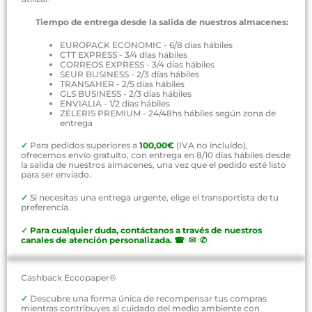
Tiempo de entrega desde la salida de nuestros almacenes:
EUROPACK ECONOMIC - 6/8 días hábiles
CTT EXPRESS - 3/4 días hábiles
CORREOS EXPRESS - 3/4 días hábiles
SEUR BUSINESS - 2/3 días hábiles
TRANSAHER - 2/5 días hábiles
GLS BUSINESS - 2/3 días hábiles
ENVIALIA - 1/2 días hábiles
ZELERIS PREMIUM - 24/48hs hábiles según zona de
entrega
✓
Para pedidos superiores a
100,00€
(IVA no incluído),
ofrecemos envío gratuito, con entrega en 8/10 días hábiles desde
la salida de nuestros almacenes, una vez que el pedido esté listo
para ser enviado.
✓
Si necesitas una entrega urgente, elige el transportista de tu
preferencia.
✓
P
ara cualquier duda, contáctanos a través de nuestros
canales de atención personalizada
.
☎ ✉ ✆
Cashback Eccopaper®
✓
Descubre una forma única de recompensar tus compras
mientras contribuyes al cuidado del medio ambiente con