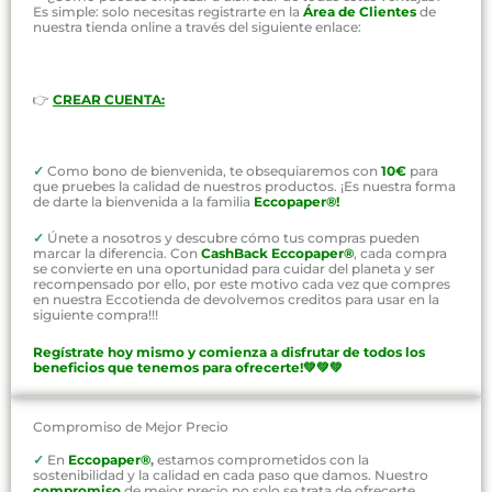
Es simple: solo necesitas registrarte en la
Área de Clientes
de
nuestra tienda online a través del siguiente enlace:
👉
CREAR CUENTA:
✓
Como bono de bienvenida, te obsequiaremos con
10€
para
que pruebes la calidad de nuestros productos. ¡Es nuestra forma
de darte la bienvenida a la familia
Eccopaper®!
✓
Únete a nosotros y descubre cómo tus compras pueden
marcar la diferencia. Con
CashBack Eccopaper®
, cada compra
se convierte en una oportunidad para cuidar del planeta y ser
recompensado por ello, por este motivo cada vez que compres
en nuestra Eccotienda de devolvemos creditos para usar en la
siguiente compra!!!
Regístrate hoy mismo y comienza a disfrutar de todos los
beneficios que tenemos para ofrecerte!💚💚💚
Compromiso de Mejor Precio
✓
En
Eccopaper®
,
estamos comprometidos con la
sostenibilidad y la calidad en cada paso que damos. Nuestro
compromiso
de mejor precio no solo se trata de ofrecerte