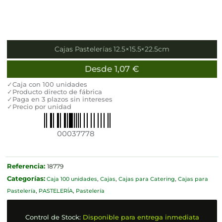
Cajas Pastelerías 12.5×15.5×22.5cm
Desde
1,07
€
✓Caja con 100 unidades
✓Producto directo de fábrica
✓Paga en 3 plazos sin intereses
✓Precio por unidad
00037778
Referencia:
18779
Categorías:
Caja 100 unidades
,
Cajas
,
Cajas para Catering
,
Cajas para
Pastelería
,
PASTELERÍA
,
Pastelería
Control de Stock:
Disponible para entrega inmediata