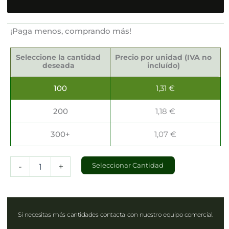
¡Paga menos, comprando más!
Cajas
Pastelerías
Seleccione la cantidad
Precio por unidad (IVA no
12.5x15.5x22.5cm
deseada
incluído)
cantidad
100
1,31
€
200
1,18
€
300+
1,07
€
-
+
Seleccionar Cantidad
Si necesitas más cantidades contacta con nuestro equipo comercial.