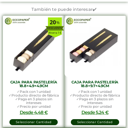
También te puede interesar✔️
20
%
Ahorra 1 €
CAJA PARA PASTELERÍA
CAJA PARA PASTELERÍA
18.8×4.9×4.9CM
18.8×9.7×4.9CM
✓Pack con 1 unidad
✓Pack con 1 unidad
✓Producto directo de fábrica
✓Producto directo de fábrica
✓Paga en 3 plazos sin
✓Paga en 3 plazos sin
intereses
intereses
✓Precio por unidad
✓Precio por unidad
Desde
4,48
€
Desde
5,24
€
Seleccionar Cantidad
Seleccionar Cantidad