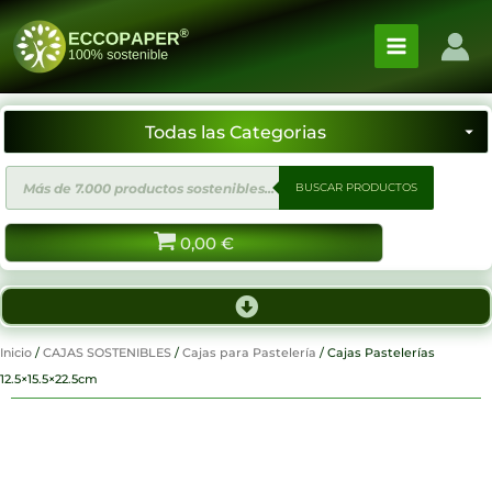
Ir
al
contenido
Búsqueda
BUSCAR PRODUCTOS
de
productos
0,00
€
Inicio
/
CAJAS SOSTENIBLES
/
Cajas para Pastelería
/ Cajas Pastelerías
12.5×15.5×22.5cm