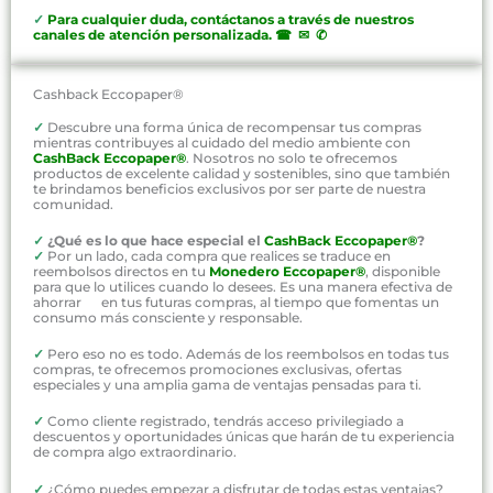
✓
P
ara cualquier duda, contáctanos a través de nuestros
canales de atención personalizada
.
☎ ✉ ✆
Cashback Eccopaper®
✓
Descubre una forma única de recompensar tus compras
mientras contribuyes al cuidado del medio ambiente con
CashBack Eccopaper®
. Nosotros no solo te ofrecemos
productos de excelente calidad y sostenibles, sino que también
te brindamos beneficios exclusivos por ser parte de nuestra
comunidad.
✓
¿Qué es lo que hace especial el
CashBack Eccopaper®
?
✓
Por un lado, cada compra que realices se traduce en
reembolsos directos en tu
Monedero Eccopaper®
, disponible
para que lo utilices cuando lo desees. Es una manera efectiva de
ahorrar en tus futuras compras, al tiempo que fomentas un
consumo más consciente y responsable.
✓
Pero eso no es todo. Además de los reembolsos en todas tus
compras, te ofrecemos promociones exclusivas, ofertas
especiales y una amplia gama de ventajas pensadas para ti.
✓
Como cliente registrado, tendrás acceso privilegiado a
descuentos y oportunidades únicas que harán de tu experiencia
de compra algo extraordinario.
✓
¿Cómo puedes empezar a disfrutar de todas estas ventajas?