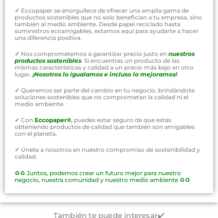
✓
Eccopaper se enorgullece de ofrecer una amplia gama de
productos sostenibles que no solo benefician a tu empresa, sino
también al medio ambiente. Desde papel reciclado hasta
suministros ecoamigables, estamos aquí para ayudarte a hacer
una diferencia positiva.
✓
Nos comprometemos a garantizar precio justo en
nuestros
productos sostenibles
. Si encuentras un producto de las
mismas características y calidad a un precio más bajo en otro
lugar,
¡Nosotros lo igualamos e incluso lo mejoramos!
✓
Queremos ser parte del cambio en tu negocio, brindándote
soluciones sostenibles que no comprometan la calidad ni el
medio ambiente.
✓
Con
Eccopaper®
,
puedes estar seguro de que estás
obteniendo productos de calidad que también son amigables
con el planeta.
✓
Únete a nosotros en nuestro compromiso de sostenibilidad y
calidad.
♻️♻️
Juntos, podemos crear un futuro mejor para nuestro
negocio, nuestra comunidad y nuestro medio ambiente ♻️♻️
También te puede interesar✔️