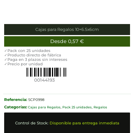
Cajas para Regalos 10×6.5x6cm
Desde
0,57
€
✓Pack con 25 unidades
✓Producto directo de fábrica
✓Paga en 3 plazos sin intereses
✓Precio por unidad
00144193
Referencia:
SCP0998
Categorías:
Cajas para Regalos
,
Pack 25 unidades
,
Regalos
Control de Stock:
Disponible para entrega inmediata