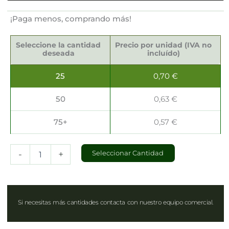
¡Paga menos, comprando más!
Cajas
para
Seleccione la cantidad
Precio por unidad (IVA no
Regalos
deseada
incluído)
10x6.5x6cm
cantidad
25
0,70
€
50
0,63
€
75+
0,57
€
-
+
Seleccionar Cantidad
Si necesitas más cantidades contacta con nuestro equipo comercial.