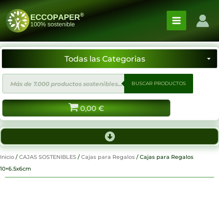
Ir
al
contenido
Búsqueda
BUSCAR PRODUCTOS
de
productos
0,00
€
Inicio
/
CAJAS SOSTENIBLES
/
Cajas para Regalos
/ Cajas para Regalos
10×6.5x6cm