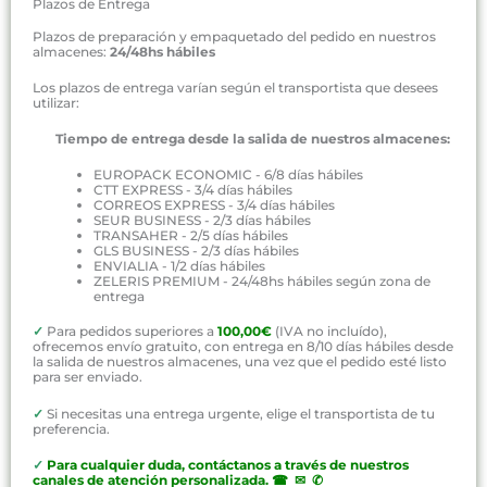
Plazos de Entrega
Plazos de preparación y empaquetado del pedido en nuestros
almacenes:
24/48hs hábiles
Los plazos de entrega varían según el transportista que desees
utilizar:
Tiempo de entrega desde la salida de nuestros almacenes:
EUROPACK ECONOMIC - 6/8 días hábiles
CTT EXPRESS - 3/4 días hábiles
CORREOS EXPRESS - 3/4 días hábiles
SEUR BUSINESS - 2/3 días hábiles
TRANSAHER - 2/5 días hábiles
GLS BUSINESS - 2/3 días hábiles
ENVIALIA - 1/2 días hábiles
ZELERIS PREMIUM - 24/48hs hábiles según zona de
entrega
✓
Para pedidos superiores a
100,00€
(IVA no incluído),
ofrecemos envío gratuito, con entrega en 8/10 días hábiles desde
la salida de nuestros almacenes, una vez que el pedido esté listo
para ser enviado.
✓
Si necesitas una entrega urgente, elige el transportista de tu
preferencia.
✓
P
ara cualquier duda, contáctanos a través de nuestros
canales de atención personalizada
.
☎ ✉ ✆