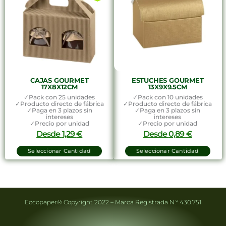
CAJAS GOURMET
ESTUCHES GOURMET
17X8X12CM
13X9X9.5CM
✓Pack con 25 unidades
✓Pack con 10 unidades
✓Producto directo de fábrica
✓Producto directo de fábrica
✓Paga en 3 plazos sin
✓Paga en 3 plazos sin
intereses
intereses
✓Precio por unidad
✓Precio por unidad
Desde
1,29
€
Desde
0,89
€
Seleccionar Cantidad
Seleccionar Cantidad
Eccopaper® Copyright 2022 – Marca Registrada N.º 430.751