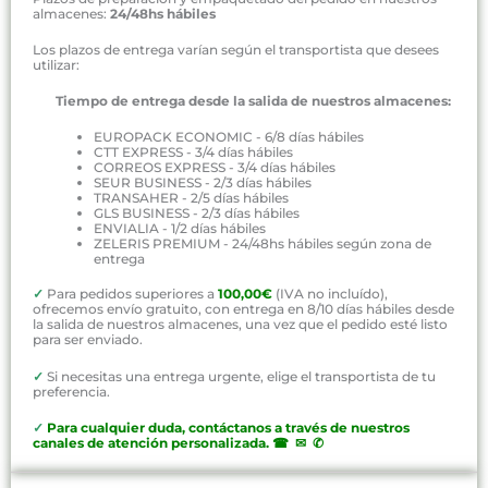
almacenes:
24/48hs hábiles
Los plazos de entrega varían según el transportista que desees
utilizar:
Tiempo de entrega desde la salida de nuestros almacenes:
EUROPACK ECONOMIC - 6/8 días hábiles
CTT EXPRESS - 3/4 días hábiles
CORREOS EXPRESS - 3/4 días hábiles
SEUR BUSINESS - 2/3 días hábiles
TRANSAHER - 2/5 días hábiles
GLS BUSINESS - 2/3 días hábiles
ENVIALIA - 1/2 días hábiles
ZELERIS PREMIUM - 24/48hs hábiles según zona de
entrega
✓
Para pedidos superiores a
100,00€
(IVA no incluído),
ofrecemos envío gratuito, con entrega en 8/10 días hábiles desde
la salida de nuestros almacenes, una vez que el pedido esté listo
para ser enviado.
✓
Si necesitas una entrega urgente, elige el transportista de tu
preferencia.
✓
P
ara cualquier duda, contáctanos a través de nuestros
canales de atención personalizada
.
☎ ✉ ✆