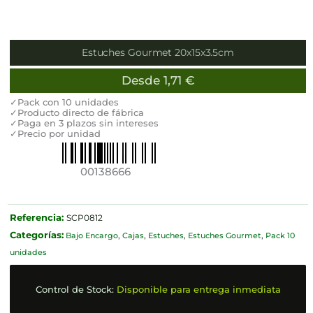
Estuches Gourmet 20x15x3.5cm
Desde
1,71
€
✓Pack con 10 unidades
✓Producto directo de fábrica
✓Paga en 3 plazos sin intereses
✓Precio por unidad
00138666
Referencia:
SCP0812
Categorías:
Bajo Encargo
,
Cajas
,
Estuches
,
Estuches Gourmet
,
Pack 10
unidades
Control de Stock:
Disponible para entrega inmediata