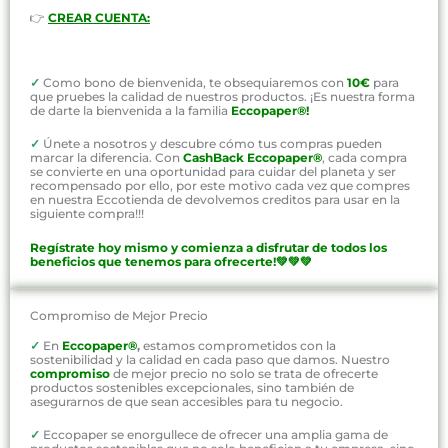
👉
CREAR CUENTA:
✓
Como bono de bienvenida, te obsequiaremos con
10€
para
que pruebes la calidad de nuestros productos. ¡Es nuestra forma
de darte la bienvenida a la familia
Eccopaper®!
✓
Únete a nosotros y descubre cómo tus compras pueden
marcar la diferencia. Con
CashBack Eccopaper®
, cada compra
se convierte en una oportunidad para cuidar del planeta y ser
recompensado por ello, por este motivo cada vez que compres
en nuestra Eccotienda de devolvemos creditos para usar en la
siguiente compra!!!
Regístrate hoy mismo y comienza a disfrutar de todos los
beneficios que tenemos para ofrecerte!💚💚💚
Compromiso de Mejor Precio
✓
En
Eccopaper®
,
estamos comprometidos con la
sostenibilidad y la calidad en cada paso que damos. Nuestro
compromiso
de mejor precio no solo se trata de ofrecerte
productos sostenibles excepcionales, sino también de
asegurarnos de que sean accesibles para tu negocio.
✓
Eccopaper se enorgullece de ofrecer una amplia gama de