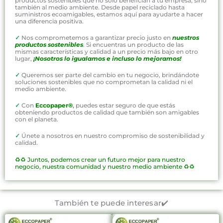
productos sostenibles que no solo benefician a tu empresa, sino
también al medio ambiente. Desde papel reciclado hasta
suministros ecoamigables, estamos aquí para ayudarte a hacer
una diferencia positiva.
✓
Nos comprometemos a garantizar precio justo en
nuestros
productos sostenibles
. Si encuentras un producto de las
mismas características y calidad a un precio más bajo en otro
lugar,
¡Nosotros lo igualamos e incluso lo mejoramos!
✓
Queremos ser parte del cambio en tu negocio, brindándote
soluciones sostenibles que no comprometan la calidad ni el
medio ambiente.
✓
Con
Eccopaper®
,
puedes estar seguro de que estás
obteniendo productos de calidad que también son amigables
con el planeta.
✓
Únete a nosotros en nuestro compromiso de sostenibilidad y
calidad.
♻️♻️
Juntos, podemos crear un futuro mejor para nuestro
negocio, nuestra comunidad y nuestro medio ambiente ♻️♻️
También te puede interesar✔️