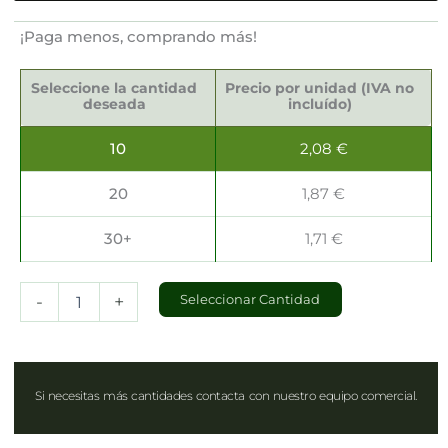
¡Paga menos, comprando más!
Estuches
Gourmet
Seleccione la cantidad
Precio por unidad (IVA no
20x15x3.5cm
deseada
incluído)
cantidad
10
2,08
€
20
1,87
€
30+
1,71
€
-
+
Seleccionar Cantidad
Si necesitas más cantidades contacta con nuestro equipo comercial.