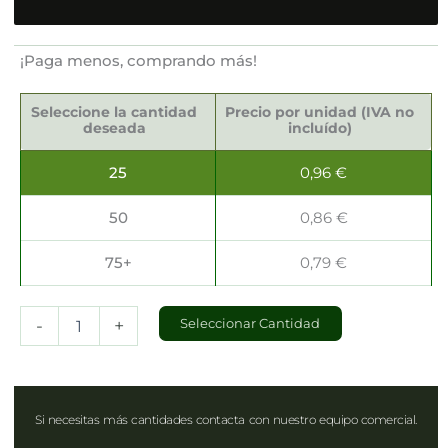
¡Paga menos, comprando más!
Cajas
para
Seleccione la cantidad
Precio por unidad (IVA no
Bombones
deseada
incluído)
11.5x7.5x5cm
cantidad
25
0,96
€
50
0,86
€
75+
0,79
€
-
+
Seleccionar Cantidad
Si necesitas más cantidades contacta con nuestro equipo comercial.