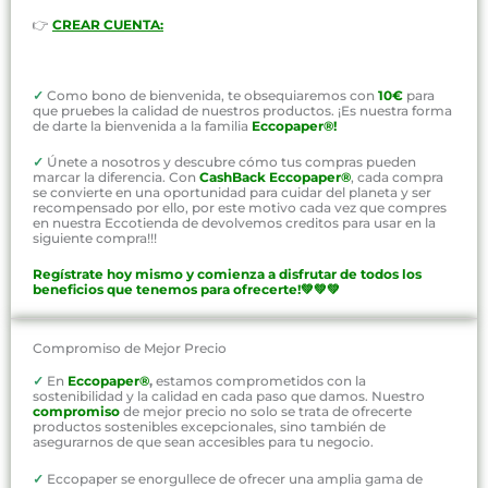
👉
CREAR CUENTA:
✓
Como bono de bienvenida, te obsequiaremos con
10€
para
que pruebes la calidad de nuestros productos. ¡Es nuestra forma
de darte la bienvenida a la familia
Eccopaper®!
✓
Únete a nosotros y descubre cómo tus compras pueden
marcar la diferencia. Con
CashBack Eccopaper®
, cada compra
se convierte en una oportunidad para cuidar del planeta y ser
recompensado por ello, por este motivo cada vez que compres
en nuestra Eccotienda de devolvemos creditos para usar en la
siguiente compra!!!
Regístrate hoy mismo y comienza a disfrutar de todos los
beneficios que tenemos para ofrecerte!💚💚💚
Compromiso de Mejor Precio
✓
En
Eccopaper®
,
estamos comprometidos con la
sostenibilidad y la calidad en cada paso que damos. Nuestro
compromiso
de mejor precio no solo se trata de ofrecerte
productos sostenibles excepcionales, sino también de
asegurarnos de que sean accesibles para tu negocio.
✓
Eccopaper se enorgullece de ofrecer una amplia gama de