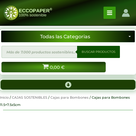
Ir
al
contenido
Búsqueda
BUSCAR PRODUCTOS
de
productos
0,00
€
Inicio
/
CAJAS SOSTENIBLES
/
Cajas para Bombones
/ Cajas para Bombones
11.5×7.5x5cm