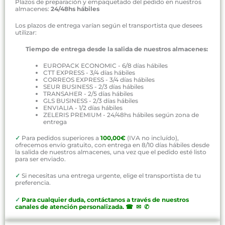
Plazos de preparación y empaquetado del pedido en nuestros
almacenes:
24/48hs hábiles
Los plazos de entrega varían según el transportista que desees
utilizar:
Tiempo de entrega desde la salida de nuestros almacenes:
EUROPACK ECONOMIC - 6/8 días hábiles
CTT EXPRESS - 3/4 días hábiles
CORREOS EXPRESS - 3/4 días hábiles
SEUR BUSINESS - 2/3 días hábiles
TRANSAHER - 2/5 días hábiles
GLS BUSINESS - 2/3 días hábiles
ENVIALIA - 1/2 días hábiles
ZELERIS PREMIUM - 24/48hs hábiles según zona de
entrega
✓
Para pedidos superiores a
100,00€
(IVA no incluído),
ofrecemos envío gratuito, con entrega en 8/10 días hábiles desde
la salida de nuestros almacenes, una vez que el pedido esté listo
para ser enviado.
✓
Si necesitas una entrega urgente, elige el transportista de tu
preferencia.
✓
P
ara cualquier duda, contáctanos a través de nuestros
canales de atención personalizada
.
☎ ✉ ✆