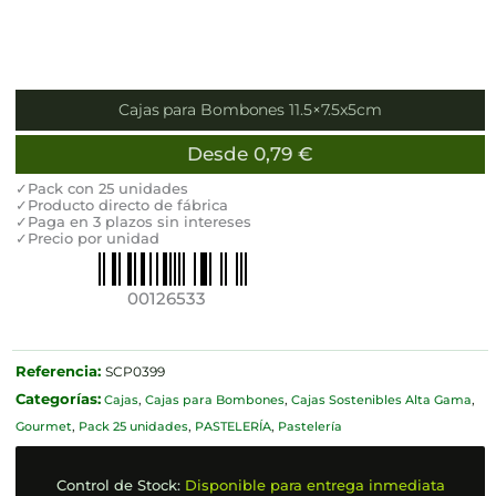
Cajas para Bombones 11.5×7.5x5cm
Desde
0,79
€
✓Pack con 25 unidades
✓Producto directo de fábrica
✓Paga en 3 plazos sin intereses
✓Precio por unidad
00126533
Referencia:
SCP0399
Categorías:
Cajas
,
Cajas para Bombones
,
Cajas Sostenibles Alta Gama
,
Gourmet
,
Pack 25 unidades
,
PASTELERÍA
,
Pastelería
Control de Stock:
Disponible para entrega inmediata