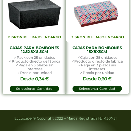
DISPONIBLE BAJO ENCARGO
DISPONIBLE BAJO ENCARGO
CAJAS PARA BOMBONES
CAJAS PARA BOMBONES
12.5X8X.5.5CM
15X8X5CM
✓Pack con 25 unidades
✓Caja con 25 unidades
✓Producto directo de fábrica
✓Producto directo de fábrica
✓Paga en 3 plazos sin
✓Paga en 3 plazos sin
intereses
intereses
✓Precio por unidad
✓Precio por unidad
Desde
0,34
€
Desde
0,60
€
Seleccionar Cantidad
Seleccionar Cantidad
Eccopaper® Copyright 2022 – Marca Registrada N.º 430.751