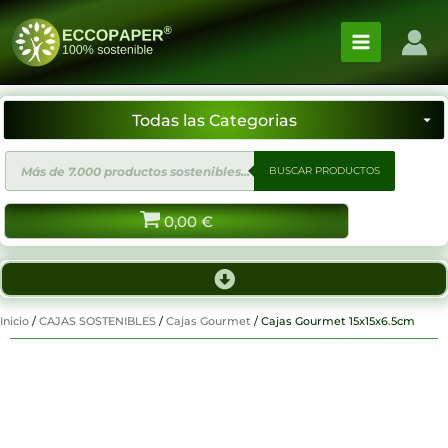
Ir
al
contenido
Búsqueda
BUSCAR PRODUCTOS
de
productos
0,00
€
Inicio
/
CAJAS SOSTENIBLES
/
Cajas Gourmet
/ Cajas Gourmet 15x15x6.5cm