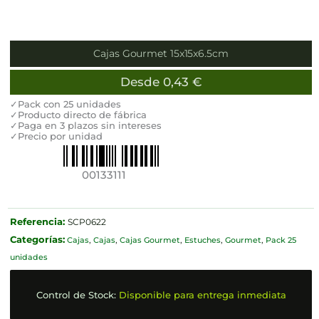
Cajas Gourmet 15x15x6.5cm
Desde
0,43
€
✓Pack con 25 unidades
✓Producto directo de fábrica
✓Paga en 3 plazos sin intereses
✓Precio por unidad
00133111
Referencia:
SCP0622
Categorías:
Cajas
,
Cajas
,
Cajas Gourmet
,
Estuches
,
Gourmet
,
Pack 25
unidades
Control de Stock:
Disponible para entrega inmediata