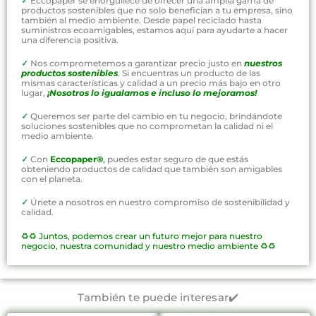
✓
Eccopaper se enorgullece de ofrecer una amplia gama de
productos sostenibles que no solo benefician a tu empresa, sino
también al medio ambiente. Desde papel reciclado hasta
suministros ecoamigables, estamos aquí para ayudarte a hacer
una diferencia positiva.
✓
Nos comprometemos a garantizar precio justo en
nuestros
productos sostenibles
. Si encuentras un producto de las
mismas características y calidad a un precio más bajo en otro
lugar,
¡Nosotros lo igualamos e incluso lo mejoramos!
✓
Queremos ser parte del cambio en tu negocio, brindándote
soluciones sostenibles que no comprometan la calidad ni el
medio ambiente.
✓
Con
Eccopaper®
,
puedes estar seguro de que estás
obteniendo productos de calidad que también son amigables
con el planeta.
✓
Únete a nosotros en nuestro compromiso de sostenibilidad y
calidad.
♻️♻️
Juntos, podemos crear un futuro mejor para nuestro
negocio, nuestra comunidad y nuestro medio ambiente ♻️♻️
También te puede interesar✔️