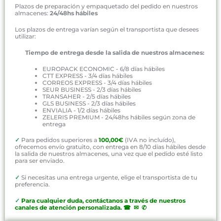
Plazos de preparación y empaquetado del pedido en nuestros
almacenes:
24/48hs hábiles
Los plazos de entrega varían según el transportista que desees
utilizar:
Tiempo de entrega desde la salida de nuestros almacenes:
EUROPACK ECONOMIC - 6/8 días hábiles
CTT EXPRESS - 3/4 días hábiles
CORREOS EXPRESS - 3/4 días hábiles
SEUR BUSINESS - 2/3 días hábiles
TRANSAHER - 2/5 días hábiles
GLS BUSINESS - 2/3 días hábiles
ENVIALIA - 1/2 días hábiles
ZELERIS PREMIUM - 24/48hs hábiles según zona de
entrega
✓
Para pedidos superiores a
100,00€
(IVA no incluído),
ofrecemos envío gratuito, con entrega en 8/10 días hábiles desde
la salida de nuestros almacenes, una vez que el pedido esté listo
para ser enviado.
✓
Si necesitas una entrega urgente, elige el transportista de tu
preferencia.
✓
P
ara cualquier duda, contáctanos a través de nuestros
canales de atención personalizada
.
☎ ✉ ✆