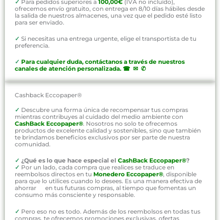
✓
Para pedidos superiores a
100,00€
(IVA no incluído),
ofrecemos envío gratuito, con entrega en 8/10 días hábiles desde
la salida de nuestros almacenes, una vez que el pedido esté listo
para ser enviado.
✓
Si necesitas una entrega urgente, elige el transportista de tu
preferencia.
✓
P
ara cualquier duda, contáctanos a través de nuestros
canales de atención personalizada
.
☎ ✉ ✆
Cashback Eccopaper®
✓
Descubre una forma única de recompensar tus compras
mientras contribuyes al cuidado del medio ambiente con
CashBack Eccopaper®
. Nosotros no solo te ofrecemos
productos de excelente calidad y sostenibles, sino que también
te brindamos beneficios exclusivos por ser parte de nuestra
comunidad.
✓
¿Qué es lo que hace especial el
CashBack Eccopaper®
?
✓
Por un lado, cada compra que realices se traduce en
reembolsos directos en tu
Monedero Eccopaper®
, disponible
para que lo utilices cuando lo desees. Es una manera efectiva de
ahorrar en tus futuras compras, al tiempo que fomentas un
consumo más consciente y responsable.
✓
Pero eso no es todo. Además de los reembolsos en todas tus
compras, te ofrecemos promociones exclusivas, ofertas