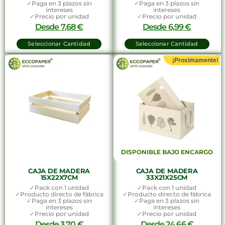
✓Paga en 3 plazos sin
✓Paga en 3 plazos sin
intereses
intereses
✓Precio por unidad
✓Precio por unidad
Desde
7,68
€
Desde
6,99
€
Seleccionar Cantidad
Seleccionar Cantidad
¡Proximamente!
DISPONIBLE BAJO ENCARGO
CAJA DE MADERA
CAJA DE MADERA
15X22X7CM
33X21X25CM
✓Pack con 1 unidad
✓Pack con 1 unidad
✓Producto directo de fábrica
✓Producto directo de fábrica
✓Paga en 3 plazos sin
✓Paga en 3 plazos sin
intereses
intereses
✓Precio por unidad
✓Precio por unidad
Desde
3,70
€
Desde
24,66
€