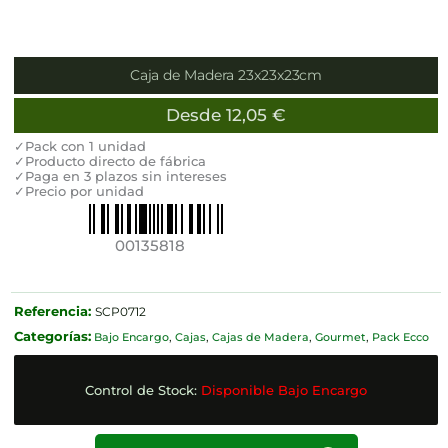
Caja de Madera 23x23x23cm
Desde
12,05
€
✓Pack con 1 unidad
✓Producto directo de fábrica
✓Paga en 3 plazos sin intereses
✓Precio por unidad
00135818
Referencia:
SCP0712
Categorías:
Bajo Encargo
,
Cajas
,
Cajas de Madera
,
Gourmet
,
Pack Ecco
Control de Stock:
Disponible Bajo Encargo