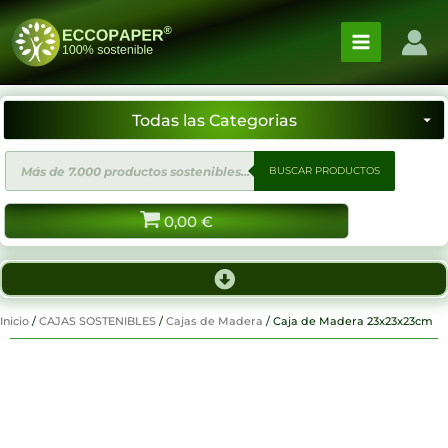
Ir
al
contenido
Búsqueda
BUSCAR PRODUCTOS
de
productos
0,00
€
Inicio
/
CAJAS SOSTENIBLES
/
Cajas de Madera
/ Caja de Madera 23x23x23cm
¡Proximamente!