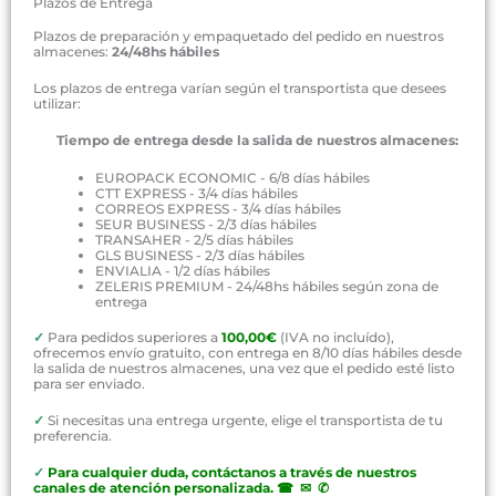
Plazos de Entrega
Plazos de preparación y empaquetado del pedido en nuestros
almacenes:
24/48hs hábiles
Los plazos de entrega varían según el transportista que desees
utilizar:
Tiempo de entrega desde la salida de nuestros almacenes:
EUROPACK ECONOMIC - 6/8 días hábiles
CTT EXPRESS - 3/4 días hábiles
CORREOS EXPRESS - 3/4 días hábiles
SEUR BUSINESS - 2/3 días hábiles
TRANSAHER - 2/5 días hábiles
GLS BUSINESS - 2/3 días hábiles
ENVIALIA - 1/2 días hábiles
ZELERIS PREMIUM - 24/48hs hábiles según zona de
entrega
✓
Para pedidos superiores a
100,00€
(IVA no incluído),
ofrecemos envío gratuito, con entrega en 8/10 días hábiles desde
la salida de nuestros almacenes, una vez que el pedido esté listo
para ser enviado.
✓
Si necesitas una entrega urgente, elige el transportista de tu
preferencia.
✓
P
ara cualquier duda, contáctanos a través de nuestros
canales de atención personalizada
.
☎ ✉ ✆