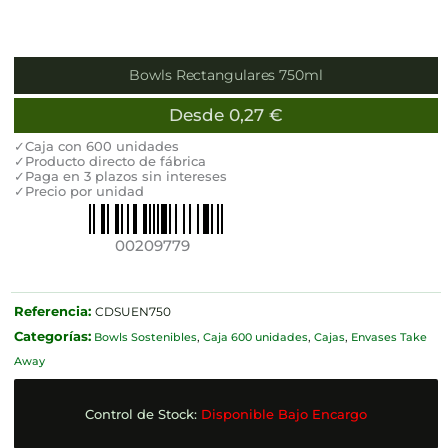
Bowls Rectangulares 750ml
Desde
0,27
€
✓Caja con 600 unidades
✓Producto directo de fábrica
✓Paga en 3 plazos sin intereses
✓Precio por unidad
00209779
Referencia:
CDSUEN750
Categorías:
Bowls Sostenibles
,
Caja 600 unidades
,
Cajas
,
Envases Take
Away
Control de Stock:
Disponible Bajo Encargo