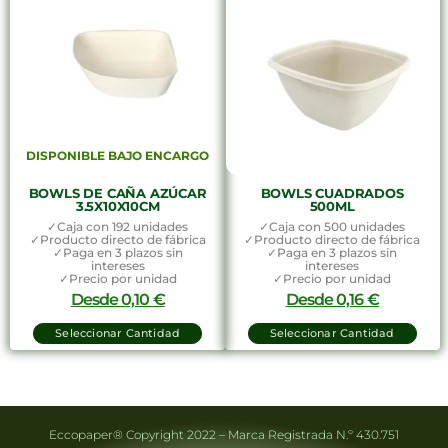
DISPONIBLE BAJO ENCARGO
BOWLS DE CAÑA AZÚCAR
BOWLS CUADRADOS
3.5X10X10CM
500ML
✓Caja con 192 unidades
✓Caja con 500 unidades
✓Producto directo de fábrica
✓Producto directo de fábrica
✓Paga en 3 plazos sin
✓Paga en 3 plazos sin
intereses
intereses
✓Precio por unidad
✓Precio por unidad
Desde
0,10
€
Desde
0,16
€
Seleccionar Cantidad
Seleccionar Cantidad
Eccopaper® Copyright 2022 – Marca Registrada N.º 430.751