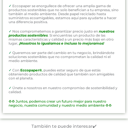
✓
Eccopaper se enorgullece de ofrecer una amplia gama de
productos sostenibles que no solo benefician a tu empresa, sino
también al medio ambiente. Desde papel reciclado hasta
suministros ecoamigables, estamos aquí para ayudarte a hacer
una diferencia positiva.
✓
Nos comprometemos a garantizar precio justo en
nuestros
productos sostenibles
. Si encuentras un producto de las
mismas características y calidad a un precio más bajo en otro
lugar,
¡Nosotros lo igualamos e incluso lo mejoramos!
✓
Queremos ser parte del cambio en tu negocio, brindándote
soluciones sostenibles que no comprometan la calidad ni el
medio ambiente.
✓
Con
Eccopaper®
,
puedes estar seguro de que estás
obteniendo productos de calidad que también son amigables
con el planeta.
✓
Únete a nosotros en nuestro compromiso de sostenibilidad y
calidad.
♻️♻️
Juntos, podemos crear un futuro mejor para nuestro
negocio, nuestra comunidad y nuestro medio ambiente ♻️♻️
También te puede interesar✔️