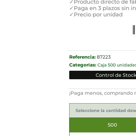
✓Producto directo de fá
✓Paga en 3 plazos sin i
✓Precio por unidad
Referencia:
87223
Categorías:
Caja 500 unidade
Control de Stock
¡Paga menos, comprando 
Bowls
para
Seleccione la cantidad de
tapas
50ml
cantidad
500