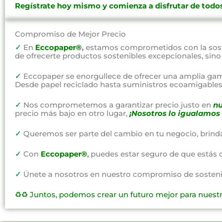
Regístrate hoy mismo y comienza a disfrutar de todos
Compromiso de Mejor Precio
✓
En
Eccopaper®
,
estamos comprometidos con la soste
de ofrecerte productos sostenibles excepcionales, sin
✓
Eccopaper se enorgullece de ofrecer una amplia gam
Desde papel reciclado hasta suministros ecoamigables,
✓
Nos comprometemos a garantizar precio justo en
nu
precio más bajo en otro lugar,
¡Nosotros lo igualamos 
✓
Queremos ser parte del cambio en tu negocio, brind
✓
Con
Eccopaper®
,
puedes estar seguro de que estás 
✓
Únete a nosotros en nuestro compromiso de sostenibi
♻️♻️
Juntos, podemos crear un futuro mejor para nuest