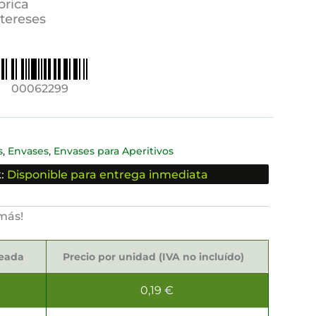
brica
ntereses
00062299
,
,
s
Envases
Envases para Aperitivos
:
Disponible para entrega inmediata
más!
seada
Precio por unidad (IVA no incluído)
0,19
€