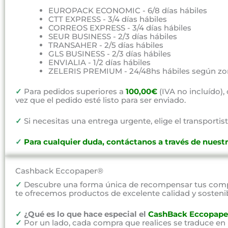
EUROPACK ECONOMIC - 6/8 días hábiles
CTT EXPRESS - 3/4 días hábiles
CORREOS EXPRESS - 3/4 días hábiles
SEUR BUSINESS - 2/3 días hábiles
TRANSAHER - 2/5 días hábiles
GLS BUSINESS - 2/3 días hábiles
ENVIALIA - 1/2 días hábiles
ZELERIS PREMIUM - 24/48hs hábiles según zo
✓
Para pedidos superiores a
100,00€
(IVA no incluído)
vez que el pedido esté listo para ser enviado.
✓
Si necesitas una entrega urgente, elige el transportist
✓
P
ara cualquier duda, contáctanos a través de nuest
Cashback Eccopaper®
✓
Descubre una forma única de recompensar tus compr
te ofrecemos productos de excelente calidad y sosteni
✓
¿Qué es lo que hace especial el
CashBack Eccopape
✓
Por un lado, cada compra que realices se traduce en