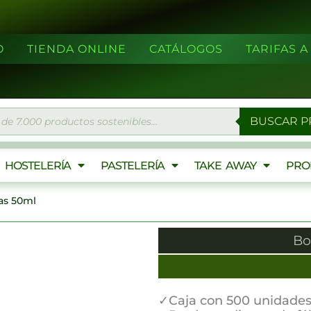
O
TIENDA ONLINE
CATÁLOGOS
TARIFAS 
eda
BUSCAR 
ctos
HOSTELERÍA
PASTELERÍA
TAKE AWAY
PRO
as 50ml
Bo
✓Caja con 500 unidade