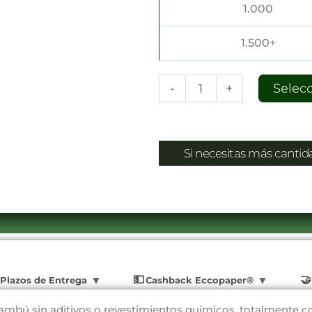
1.000
1.500+
-
+
Selec
Si necesitas más canti
Plazos de Entrega
Cashback Eccopaper®
mbú sin aditivos o revestimientos químicos, totalmente co