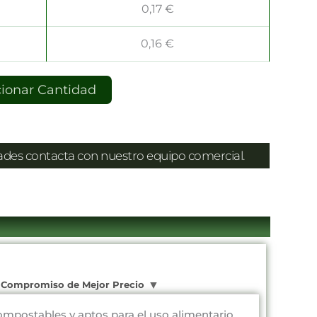
0,17
€
0,16
€
cionar Cantidad
dades contacta con nuestro equipo comercial.
Compromiso de Mejor Precio
mpostables y aptos para el uso alimentario.