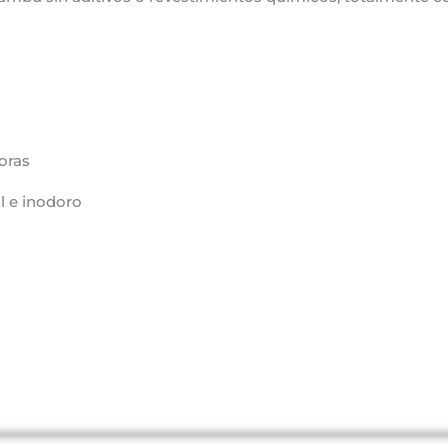
oras
l e inodoro