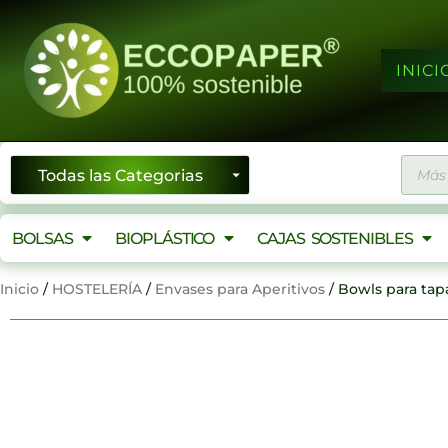
Ir
al
contenido
INICI
Búsqu
de
produ
BOLSAS
BIOPLÁSTICO
CAJAS SOSTENIBLES
Inicio
/
HOSTELERÍA
/
Envases para Aperitivos
/ Bowls para tap