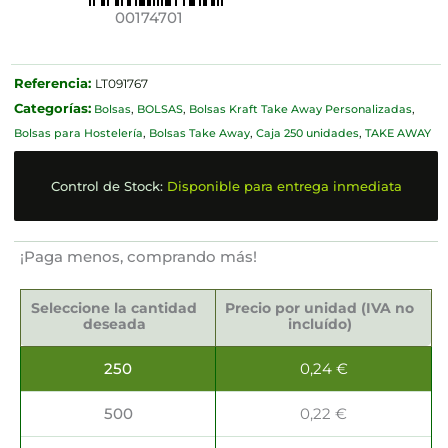
00174701
Referencia:
LT091767
Categorías:
Bolsas
,
BOLSAS
,
Bolsas Kraft Take Away Personalizadas
,
Bolsas para Hostelería
,
Bolsas Take Away
,
Caja 250 unidades
,
TAKE AWAY
Control de Stock:
Disponible para entrega inmediata
¡Paga menos, comprando más!
Bolsas
Take
Seleccione la cantidad
Precio por unidad (IVA no
Away
deseada
incluído)
32x20x31cm
cantidad
250
0,24
€
500
0,22
€