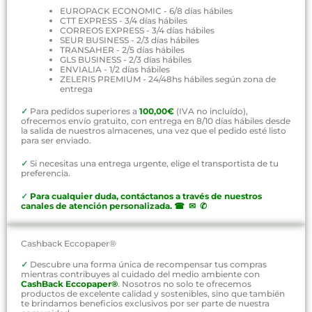
EUROPACK ECONOMIC - 6/8 días hábiles
CTT EXPRESS - 3/4 días hábiles
CORREOS EXPRESS - 3/4 días hábiles
SEUR BUSINESS - 2/3 días hábiles
TRANSAHER - 2/5 días hábiles
GLS BUSINESS - 2/3 días hábiles
ENVIALIA - 1/2 días hábiles
ZELERIS PREMIUM - 24/48hs hábiles según zona de
entrega
✓
Para pedidos superiores a
100,00€
(IVA no incluído),
ofrecemos envío gratuito, con entrega en 8/10 días hábiles desde
la salida de nuestros almacenes, una vez que el pedido esté listo
para ser enviado.
✓
Si necesitas una entrega urgente, elige el transportista de tu
preferencia.
✓
P
ara cualquier duda, contáctanos a través de nuestros
canales de atención personalizada
.
☎ ✉ ✆
Cashback Eccopaper®
✓
Descubre una forma única de recompensar tus compras
mientras contribuyes al cuidado del medio ambiente con
CashBack Eccopaper®
. Nosotros no solo te ofrecemos
productos de excelente calidad y sostenibles, sino que también
te brindamos beneficios exclusivos por ser parte de nuestra