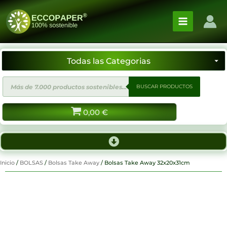
Ir
al
contenido
Búsqueda
BUSCAR PRODUCTOS
de
productos
0,00
€
Inicio
/
BOLSAS
/
Bolsas Take Away
/ Bolsas Take Away 32x20x31cm