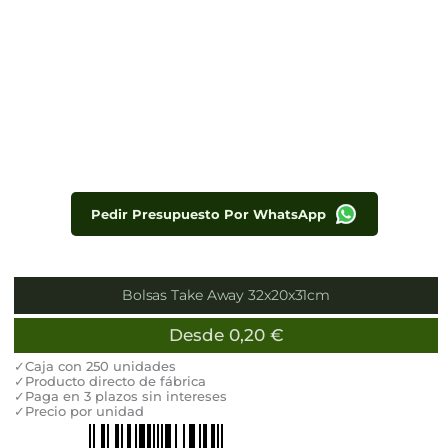
Pedir Presupuesto Por WhatsApp
Bolsas Take Away 32x20x31cm
Desde
0,20
€
✓Caja con 250 unidades
✓Producto directo de fábrica
✓Paga en 3 plazos sin intereses
✓Precio por unidad