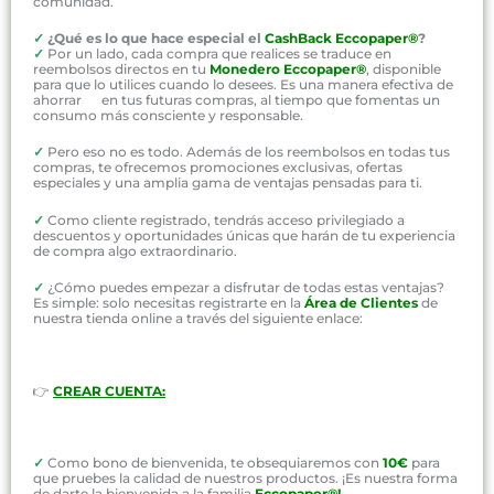
comunidad.
✓
¿Qué es lo que hace especial el
CashBack Eccopaper®
?
✓
Por un lado, cada compra que realices se traduce en
reembolsos directos en tu
Monedero Eccopaper®
, disponible
para que lo utilices cuando lo desees. Es una manera efectiva de
ahorrar en tus futuras compras, al tiempo que fomentas un
consumo más consciente y responsable.
✓
Pero eso no es todo. Además de los reembolsos en todas tus
compras, te ofrecemos promociones exclusivas, ofertas
especiales y una amplia gama de ventajas pensadas para ti.
✓
Como cliente registrado, tendrás acceso privilegiado a
descuentos y oportunidades únicas que harán de tu experiencia
de compra algo extraordinario.
✓
¿Cómo puedes empezar a disfrutar de todas estas ventajas?
Es simple: solo necesitas registrarte en la
Área de Clientes
de
nuestra tienda online a través del siguiente enlace:
👉
CREAR CUENTA:
✓
Como bono de bienvenida, te obsequiaremos con
10€
para
que pruebes la calidad de nuestros productos. ¡Es nuestra forma
de darte la bienvenida a la familia
Eccopaper®!