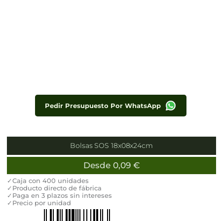
Pedir Presupuesto Por WhatsApp
Bolsas SOS 18x08x24cm
Desde
0,09
€
✓Caja con 400 unidades
✓Producto directo de fábrica
✓Paga en 3 plazos sin intereses
✓Precio por unidad