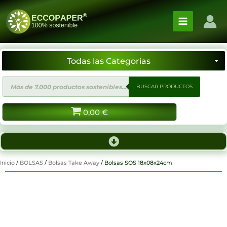
Ir
al
contenido
Búsqueda
BUSCAR PRODUCTOS
de
productos
0,00
€
Inicio
/
BOLSAS
/
Bolsas Take Away
/ Bolsas SOS 18x08x24cm