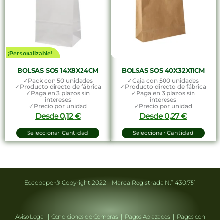
¡Personalizable!
BOLSAS SOS 14X8X24CM
BOLSAS SOS 40X32X11CM
✓Pack con 50 unidades
✓Caja con 500 unidades
✓Producto directo de fábrica
✓Producto directo de fábrica
✓Paga en 3 plazos sin
✓Paga en 3 plazos sin
intereses
intereses
✓Precio por unidad
✓Precio por unidad
Desde
0,12
€
Desde
0,27
€
Seleccionar Cantidad
Seleccionar Cantidad
Eccopaper® Copyright 2022 – Marca Registrada N.º 430.751
Aviso Legal
|
Condiciones de Compras
|
Pagos Aplazados
|
Pagos con