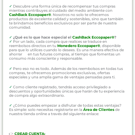
✓
Descubre una forma única de recompensar tus compras
mientras contribuyes al cuidado del medio ambiente con
CashBack Eccopaper®
. Nosotros no solo te ofrecemos
productos de excelente calidad y sostenibles, sino que también
te brindamos beneficios exclusivos por ser parte de nuestra
comunidad.
✓
¿Qué es lo que hace especial el
CashBack Eccopaper®
?
✓
Por un lado, cada compra que realices se traduce en
reembolsos directos en tu
Monedero Eccopaper®
, disponible
para que lo utilices cuando lo desees. Es una manera efectiva de
ahorrar en tus futuras compras, al tiempo que fomentas un
consumo más consciente y responsable.
✓
Pero eso no es todo. Además de los reembolsos en todas tus
compras, te ofrecemos promociones exclusivas, ofertas
especiales y una amplia gama de ventajas pensadas para ti.
✓
Como cliente registrado, tendrás acceso privilegiado a
descuentos y oportunidades únicas que harán de tu experiencia
de compra algo extraordinario.
✓
¿Cómo puedes empezar a disfrutar de todas estas ventajas?
Es simple: solo necesitas registrarte en la
Área de Clientes
de
nuestra tienda online a través del siguiente enlace:
👉
CREAR CUENTA: