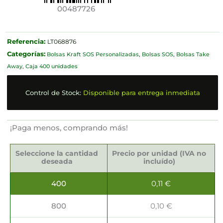
00487726
Referencia:
LT068876
Categorías:
Bolsas Kraft SOS Personalizadas
,
Bolsas SOS
,
Bolsas Take
Away
,
Caja 400 unidades
Control de Stock:
Disponible para entrega inmediata
¡Paga menos, comprando más!
Bolsas
SOS
Seleccione la cantidad
Precio por unidad (IVA no
18x08x24cm
deseada
incluído)
cantidad
400
0,11
€
800
0,10
€