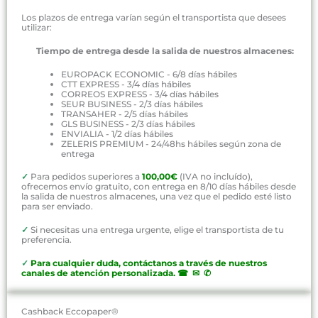
Los plazos de entrega varían según el transportista que desees
utilizar:
Tiempo de entrega desde la salida de nuestros almacenes:
EUROPACK ECONOMIC - 6/8 días hábiles
CTT EXPRESS - 3/4 días hábiles
CORREOS EXPRESS - 3/4 días hábiles
SEUR BUSINESS - 2/3 días hábiles
TRANSAHER - 2/5 días hábiles
GLS BUSINESS - 2/3 días hábiles
ENVIALIA - 1/2 días hábiles
ZELERIS PREMIUM - 24/48hs hábiles según zona de
entrega
✓
Para pedidos superiores a
100,00€
(IVA no incluído),
ofrecemos envío gratuito, con entrega en 8/10 días hábiles desde
la salida de nuestros almacenes, una vez que el pedido esté listo
para ser enviado.
✓
Si necesitas una entrega urgente, elige el transportista de tu
preferencia.
✓
P
ara cualquier duda, contáctanos a través de nuestros
canales de atención personalizada
.
☎ ✉ ✆
Cashback Eccopaper®