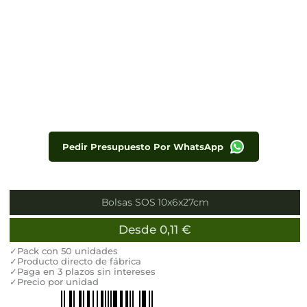
Pedir Presupuesto Por WhatsApp
Bolsas SOS 10x6x27cm
Desde
0,11
€
✓Pack con 50 unidades
✓Producto directo de fábrica
✓Paga en 3 plazos sin intereses
✓Precio por unidad