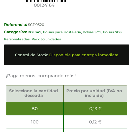
00124164
Referencia:
SCP0320
Categorías:
BOLSAS
,
Bolsas para Hostelería
,
Bolsas SOS
,
Bolsas SOS
Personalizadas
,
Pack 50 unidades
Control de Stock:
Disponible para entrega inmediata
¡Paga menos, comprando más!
Bolsas
SOS
Seleccione la cantidad
Precio por unidad (IVA no
10x6x27cm
deseada
incluído)
cantidad
50
0,13
€
100
0,12
€