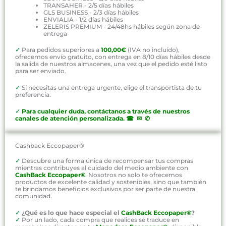
TRANSAHER - 2/5 días hábiles
GLS BUSINESS - 2/3 días hábiles
ENVIALIA - 1/2 días hábiles
ZELERIS PREMIUM - 24/48hs hábiles según zona de
entrega
✓
Para pedidos superiores a
100,00€
(IVA no incluído),
ofrecemos envío gratuito, con entrega en 8/10 días hábiles desde
la salida de nuestros almacenes, una vez que el pedido esté listo
para ser enviado.
✓
Si necesitas una entrega urgente, elige el transportista de tu
preferencia.
✓
P
ara cualquier duda, contáctanos a través de nuestros
canales de atención personalizada
.
☎ ✉ ✆
Cashback Eccopaper®
✓
Descubre una forma única de recompensar tus compras
mientras contribuyes al cuidado del medio ambiente con
CashBack Eccopaper®
. Nosotros no solo te ofrecemos
productos de excelente calidad y sostenibles, sino que también
te brindamos beneficios exclusivos por ser parte de nuestra
comunidad.
✓
¿Qué es lo que hace especial el
CashBack Eccopaper®
?
✓
Por un lado, cada compra que realices se traduce en