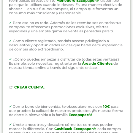
reembolsos directos en tu
Monedero Eccopaper®
, disponible
para que lo utilices cuando lo desees. Es una manera efectiva de
ahorrar en tus futuras compras, al tiempo que fomentas un
consumo más consciente y responsable.
✓
Pero eso no es todo. Además de los reembolsos en todas tus
compras, te ofrecemos promociones exclusivas, ofertas
especiales y una amplia gama de ventajas pensadas para ti.
✓
Como cliente registrado, tendrás acceso privilegiado a
descuentos y oportunidades únicas que harán de tu experiencia
de compra algo extraordinario.
✓
¿Cómo puedes empezar a disfrutar de todas estas ventajas?
Es simple: solo necesitas registrarte en la
Área de Clientes
de
nuestra tienda online a través del siguiente enlace:
👉
CREAR CUENTA:
✓
Como bono de bienvenida, te obsequiaremos con
10€
para
que pruebes la calidad de nuestros productos. ¡Es nuestra forma
de darte la bienvenida a la familia
Eccopaper®!
✓
Únete a nosotros y descubre cómo tus compras pueden
marcar la diferencia. Con
CashBack Eccopaper®
, cada compra
se convierte en una oportunidad para cuidar del planeta y ser