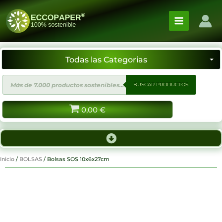
Ir
al
contenido
Búsqueda
BUSCAR PRODUCTOS
de
productos
0,00
€
Inicio
/
BOLSAS
/ Bolsas SOS 10x6x27cm