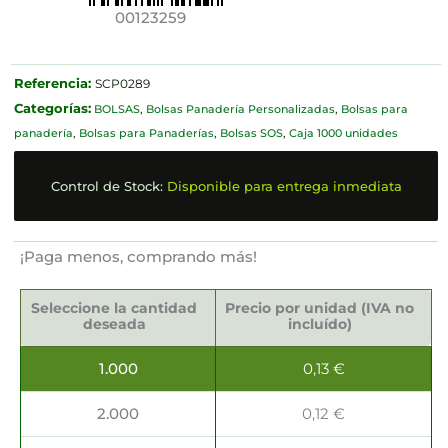
00123259
Referencia:
SCP0289
Categorías:
BOLSAS
,
Bolsas Panadería Personalizadas
,
Bolsas para
panadería
,
Bolsas para Panaderías
,
Bolsas SOS
,
Caja 1000 unidades
Control de Stock:
Disponible para entrega inmediata
¡Paga menos, comprando más!
Bolsas
para
Seleccione la cantidad
Precio por unidad (IVA no
Panadería
deseada
incluído)
30x8x56cm
cantidad
1.000
0,13
€
2.000
0,12
€