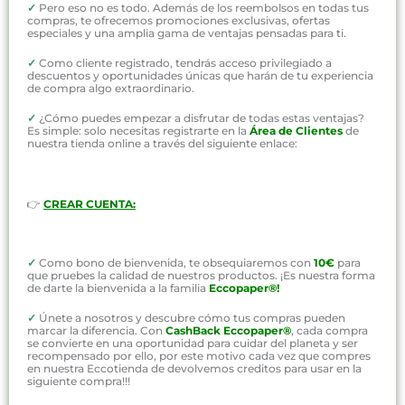
✓
Pero eso no es todo. Además de los reembolsos en todas tus
compras, te ofrecemos promociones exclusivas, ofertas
especiales y una amplia gama de ventajas pensadas para ti.
✓
Como cliente registrado, tendrás acceso privilegiado a
descuentos y oportunidades únicas que harán de tu experiencia
de compra algo extraordinario.
✓
¿Cómo puedes empezar a disfrutar de todas estas ventajas?
Es simple: solo necesitas registrarte en la
Área de Clientes
de
nuestra tienda online a través del siguiente enlace:
👉
CREAR CUENTA:
✓
Como bono de bienvenida, te obsequiaremos con
10€
para
que pruebes la calidad de nuestros productos. ¡Es nuestra forma
de darte la bienvenida a la familia
Eccopaper®!
✓
Únete a nosotros y descubre cómo tus compras pueden
marcar la diferencia. Con
CashBack Eccopaper®
, cada compra
se convierte en una oportunidad para cuidar del planeta y ser
recompensado por ello, por este motivo cada vez que compres
en nuestra Eccotienda de devolvemos creditos para usar en la
siguiente compra!!!