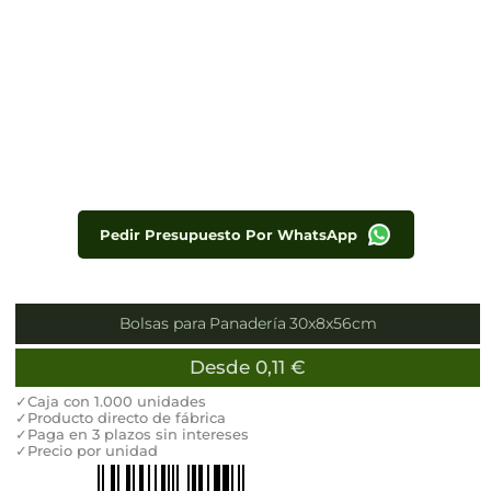
Pedir Presupuesto Por WhatsApp
Bolsas para Panadería 30x8x56cm
Desde
0,11
€
✓Caja con 1.000 unidades
✓Producto directo de fábrica
✓Paga en 3 plazos sin intereses
✓Precio por unidad