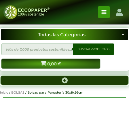
Ir
al
contenido
Búsqueda
BUSCAR PRODUCTOS
de
productos
0,00
€
Inicio
/
BOLSAS
/ Bolsas para Panadería 30x8x56cm