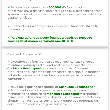
✓
Para pedidos superiores a
100,00€
(IVA no incluído),
ofrecemos envío gratuito, con entrega en 8/10 días hábiles desde
la salida de nuestros almacenes, una vez que el pedido esté listo
para ser enviado.
✓
Si necesitas una entrega urgente, elige el transportista de tu
preferencia.
✓
P
ara cualquier duda, contáctanos a través de nuestros
canales de atención personalizada
.
☎ ✉ ✆
Cashback Eccopaper®
✓
Descubre una forma única de recompensar tus compras
mientras contribuyes al cuidado del medio ambiente con
CashBack Eccopaper®
. Nosotros no solo te ofrecemos
productos de excelente calidad y sostenibles, sino que también
te brindamos beneficios exclusivos por ser parte de nuestra
comunidad.
✓
¿Qué es lo que hace especial el
CashBack Eccopaper®
?
✓
Por un lado, cada compra que realices se traduce en
reembolsos directos en tu
Monedero Eccopaper®
, disponible
para que lo utilices cuando lo desees. Es una manera efectiva de
ahorrar en tus futuras compras, al tiempo que fomentas un
consumo más consciente y responsable.