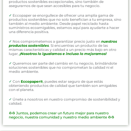
productos sostenibles excepcionales, sino también de
asegurarnos de que sean accesibles para tu negocio.
✓
Eccopaper se enorgullece de ofrecer una amplia gama de
productos sostenibles que no solo benefician a tu empresa, sino
también al medio ambiente. Desde papel reciclado hasta
suministros ecoamigables, estamos aquí para ayudarte a hacer
una diferencia positiva.
✓
Nos comprometemos a garantizar precio justo en
nuestros
productos sostenibles
. Si encuentras un producto de las
mismas características y calidad a un precio más bajo en otro
lugar,
¡Nosotros lo igualamos e incluso lo mejoramos!
✓
Queremos ser parte del cambio en tu negocio, brindándote
soluciones sostenibles que no comprometan la calidad ni el
medio ambiente.
✓
Con
Eccopaper®
,
puedes estar seguro de que estás
obteniendo productos de calidad que también son amigables
con el planeta.
✓
Únete a nosotros en nuestro compromiso de sostenibilidad y
calidad.
♻️♻️
Juntos, podemos crear un futuro mejor para nuestro
negocio, nuestra comunidad y nuestro medio ambiente ♻️♻️