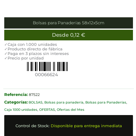
Bolsas para Panaderías 58x12x5cm
Desde
0,12
€
✓Caja con 1.000 unidades
✓Producto directo de fábrica
✓Paga en 3 plazos sin intereses
✓Precio por unidad
00066624
Referencia:
87522
Categorías:
BOLSAS
,
Bolsas para panadería
,
Bolsas para Panaderías
,
Caja 1000 unidades
,
OFERTAS
,
Ofertas del Mes
Control de Stock:
Disponible para entrega inmediata