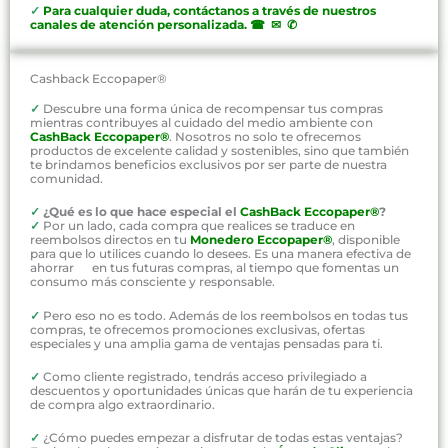
✓
P
ara cualquier duda, contáctanos a través de nuestros
canales de atención personalizada
.
☎ ✉ ✆
Cashback Eccopaper®
✓
Descubre una forma única de recompensar tus compras
mientras contribuyes al cuidado del medio ambiente con
CashBack Eccopaper®
. Nosotros no solo te ofrecemos
productos de excelente calidad y sostenibles, sino que también
te brindamos beneficios exclusivos por ser parte de nuestra
comunidad.
✓
¿Qué es lo que hace especial el
CashBack Eccopaper®
?
✓
Por un lado, cada compra que realices se traduce en
reembolsos directos en tu
Monedero Eccopaper®
, disponible
para que lo utilices cuando lo desees. Es una manera efectiva de
ahorrar en tus futuras compras, al tiempo que fomentas un
consumo más consciente y responsable.
✓
Pero eso no es todo. Además de los reembolsos en todas tus
compras, te ofrecemos promociones exclusivas, ofertas
especiales y una amplia gama de ventajas pensadas para ti.
✓
Como cliente registrado, tendrás acceso privilegiado a
descuentos y oportunidades únicas que harán de tu experiencia
de compra algo extraordinario.
✓
¿Cómo puedes empezar a disfrutar de todas estas ventajas?