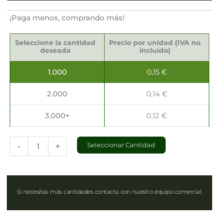
¡Paga menos, comprando más!
Bolsas
para
Seleccione la cantidad
Precio por unidad (IVA no
Panaderías
deseada
incluído)
58x12x5cm
cantidad
1.000
0,15
€
2.000
0,14
€
3.000+
0,12
€
-
+
Seleccionar Cantidad
Si necesitas más cantidades contacta con nuestro equipo comercial.