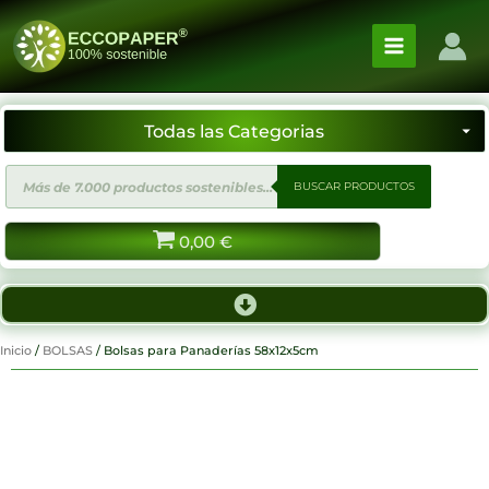
Ir
al
contenido
Búsqueda
BUSCAR PRODUCTOS
de
productos
0,00
€
Inicio
/
BOLSAS
/ Bolsas para Panaderías 58x12x5cm