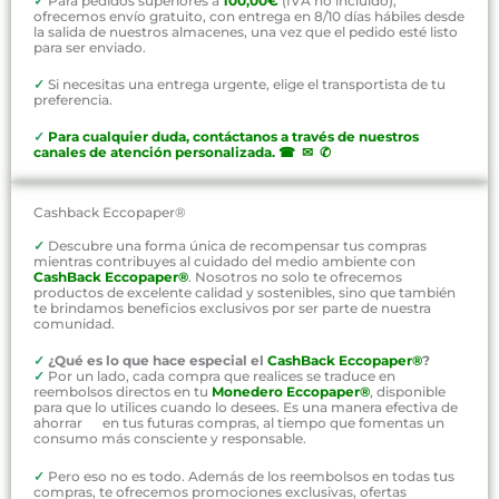
✓
Para pedidos superiores a
100,00€
(IVA no incluído),
ofrecemos envío gratuito, con entrega en 8/10 días hábiles desde
la salida de nuestros almacenes, una vez que el pedido esté listo
para ser enviado.
✓
Si necesitas una entrega urgente, elige el transportista de tu
preferencia.
✓
P
ara cualquier duda, contáctanos a través de nuestros
canales de atención personalizada
.
☎ ✉ ✆
Cashback Eccopaper®
✓
Descubre una forma única de recompensar tus compras
mientras contribuyes al cuidado del medio ambiente con
CashBack Eccopaper®
. Nosotros no solo te ofrecemos
productos de excelente calidad y sostenibles, sino que también
te brindamos beneficios exclusivos por ser parte de nuestra
comunidad.
✓
¿Qué es lo que hace especial el
CashBack Eccopaper®
?
✓
Por un lado, cada compra que realices se traduce en
reembolsos directos en tu
Monedero Eccopaper®
, disponible
para que lo utilices cuando lo desees. Es una manera efectiva de
ahorrar en tus futuras compras, al tiempo que fomentas un
consumo más consciente y responsable.
✓
Pero eso no es todo. Además de los reembolsos en todas tus
compras, te ofrecemos promociones exclusivas, ofertas