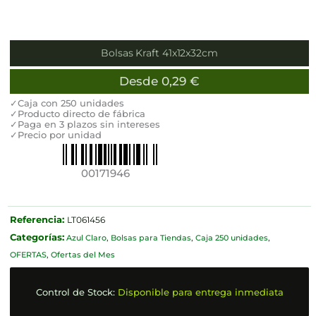
Bolsas Kraft 41x12x32cm
Desde
0,29
€
✓Caja con 250 unidades
✓Producto directo de fábrica
✓Paga en 3 plazos sin intereses
✓Precio por unidad
00171946
Referencia:
LT061456
Categorías:
Azul Claro
,
Bolsas para Tiendas
,
Caja 250 unidades
,
OFERTAS
,
Ofertas del Mes
Control de Stock:
Disponible para entrega inmediata