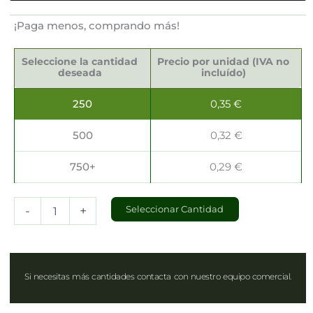
¡Paga menos, comprando más!
Bolsas
Kraft
Seleccione la cantidad
Precio por unidad (IVA no
41x12x32cm
deseada
incluído)
cantidad
250
0,35
€
500
0,32
€
750+
0,29
€
-
+
Seleccionar Cantidad
Si necesitas más cantidades contacta con nuestro equipo comercial.