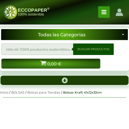
Ir
al
contenido
Búsqueda
BUSCAR PRODUCTOS
de
productos
0,00
€
Inicio
/
BOLSAS
/
Bolsas para Tiendas
/ Bolsas Kraft 41x12x32cm