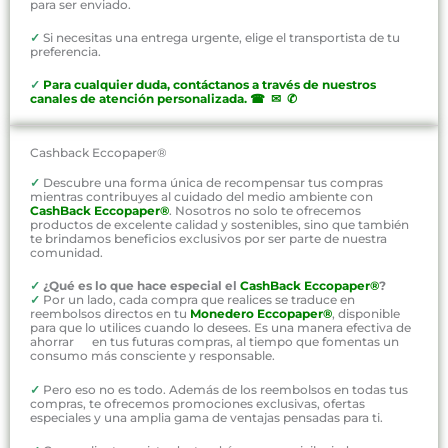
para ser enviado.
✓
Si necesitas una entrega urgente, elige el transportista de tu
preferencia.
✓
P
ara cualquier duda, contáctanos a través de nuestros
canales de atención personalizada
.
☎ ✉ ✆
Cashback Eccopaper®
✓
Descubre una forma única de recompensar tus compras
mientras contribuyes al cuidado del medio ambiente con
CashBack Eccopaper®
. Nosotros no solo te ofrecemos
productos de excelente calidad y sostenibles, sino que también
te brindamos beneficios exclusivos por ser parte de nuestra
comunidad.
✓
¿Qué es lo que hace especial el
CashBack Eccopaper®
?
✓
Por un lado, cada compra que realices se traduce en
reembolsos directos en tu
Monedero Eccopaper®
, disponible
para que lo utilices cuando lo desees. Es una manera efectiva de
ahorrar en tus futuras compras, al tiempo que fomentas un
consumo más consciente y responsable.
✓
Pero eso no es todo. Además de los reembolsos en todas tus
compras, te ofrecemos promociones exclusivas, ofertas
especiales y una amplia gama de ventajas pensadas para ti.