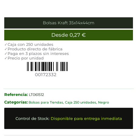
Bolsas Kraft 35x14x44cm
Desde
0,27
€
✓Caja con 250 unidades
✓Producto directo de fábrica
✓Paga en 3 plazos sin intereses
✓Precio por unidad
00172332
Referencia:
LT061512
Categorías:
Bolsas para Tiendas
,
Caja 250 unidades
,
Negro
Control de Stock:
Disponible para entrega inmediata