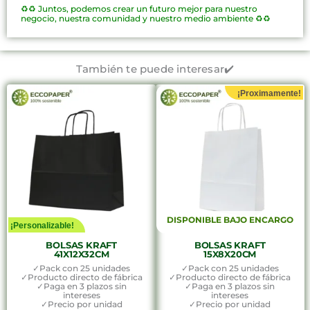
♻️♻️
Juntos, podemos crear un futuro mejor para nuestro
negocio, nuestra comunidad y nuestro medio ambiente ♻️♻️
También te puede interesar✔️
¡Proximamente!
DISPONIBLE BAJO ENCARGO
¡Personalizable!
BOLSAS KRAFT
BOLSAS KRAFT
41X12X32CM
15X8X20CM
✓Pack con 25 unidades
✓Pack con 25 unidades
✓Producto directo de fábrica
✓Producto directo de fábrica
✓Paga en 3 plazos sin
✓Paga en 3 plazos sin
intereses
intereses
✓Precio por unidad
✓Precio por unidad