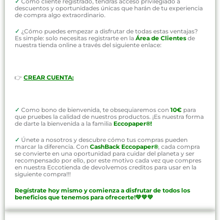
✓
Como cliente registrado, tendrás acceso privilegiado a
descuentos y oportunidades únicas que harán de tu experiencia
de compra algo extraordinario.
✓
¿Cómo puedes empezar a disfrutar de todas estas ventajas?
Es simple: solo necesitas registrarte en la
Área de Clientes
de
nuestra tienda online a través del siguiente enlace:
👉
CREAR CUENTA:
✓
Como bono de bienvenida, te obsequiaremos con
10€
para
que pruebes la calidad de nuestros productos. ¡Es nuestra forma
de darte la bienvenida a la familia
Eccopaper®!
✓
Únete a nosotros y descubre cómo tus compras pueden
marcar la diferencia. Con
CashBack Eccopaper®
, cada compra
se convierte en una oportunidad para cuidar del planeta y ser
recompensado por ello, por este motivo cada vez que compres
en nuestra Eccotienda de devolvemos creditos para usar en la
siguiente compra!!!
Regístrate hoy mismo y comienza a disfrutar de todos los
beneficios que tenemos para ofrecerte!💚💚💚