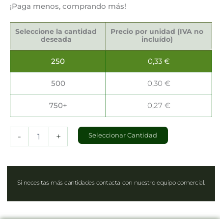
¡Paga menos, comprando más!
Bolsas
Kraft
Seleccione la cantidad
Precio por unidad (IVA no
35x14x44cm
deseada
incluído)
cantidad
250
0,33
€
500
0,30
€
750+
0,27
€
-
+
Seleccionar Cantidad
Si necesitas más cantidades contacta con nuestro equipo comercial.