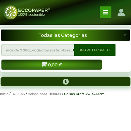
Ir
al
contenido
Búsqueda
BUSCAR PRODUCTOS
de
productos
0,00
€
Inicio
/
BOLSAS
/
Bolsas para Tiendas
/ Bolsas Kraft 35x14x44cm