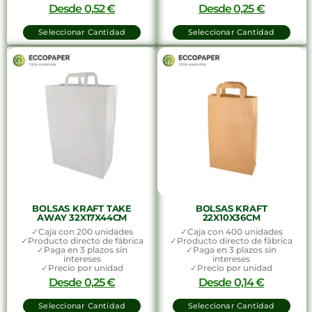
Desde
0,52
€
Desde
0,25
€
Seleccionar Cantidad
Seleccionar Cantidad
BOLSAS KRAFT TAKE
BOLSAS KRAFT
AWAY 32X17X44CM
22X10X36CM
✓Caja con 200 unidades
✓Caja con 400 unidades
✓Producto directo de fábrica
✓Producto directo de fábrica
✓Paga en 3 plazos sin
✓Paga en 3 plazos sin
intereses
intereses
✓Precio por unidad
✓Precio por unidad
Desde
0,25
€
Desde
0,14
€
Seleccionar Cantidad
Seleccionar Cantidad