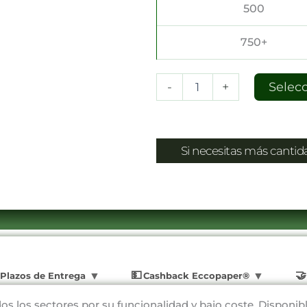
500
750+
-
+
Selec
Si necesitas más canti
Plazos de Entrega
Cashback Eccopaper®
dos los sectores por su funcionalidad y bajo coste. Disponib