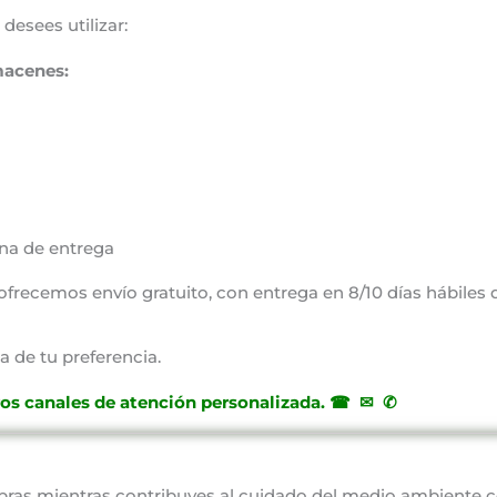
desees utilizar:
macenes:
na de entrega
, ofrecemos envío gratuito, con entrega en 8/10 días hábiles
a de tu preferencia.
ros canales de atención personalizada
.
☎ ✉ ✆
as mientras contribuyes al cuidado del medio ambiente 