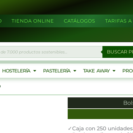
O
TIENDA ONLINE
CATÁLOGOS
TARIFAS 
eda
BUSCAR 
ctos
HOSTELERÍA
PASTELERÍA
TAKE AWAY
PRO
m
Bol
✓Caja con 250 unidades