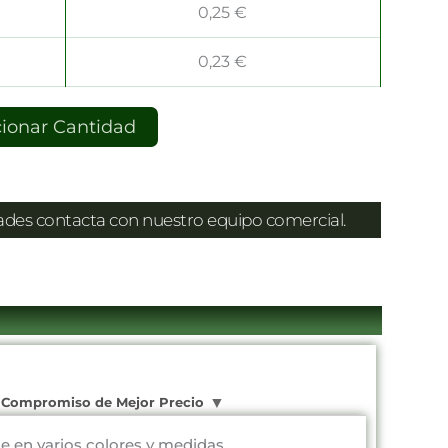
0,25
€
0,23
€
cionar Cantidad
dades contacta con nuestro equipo comercial.
Compromiso de Mejor Precio
le en varios colores y medidas