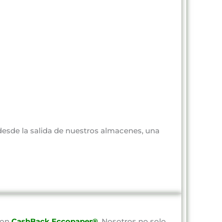
 desde la salida de nuestros almacenes, una
con
CashBack Eccopaper®
. Nosotros no solo