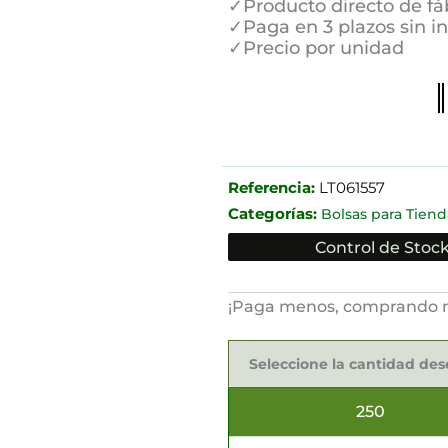
✓Producto directo de fá
✓Paga en 3 plazos sin i
✓Precio por unidad
Referencia:
LT061557
Categorías:
Bolsas para Tiend
Control de Stock
¡Paga menos, comprando 
Bolsas
Kraft
Seleccione la cantidad de
32x12x42cm
cantidad
250