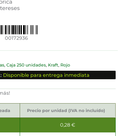
brica
ntereses
00172936
,
,
,
as
Caja 250 unidades
Kraft
Rojo
:
Disponible para entrega inmediata
más!
seada
Precio por unidad (IVA no incluído)
0,28
€