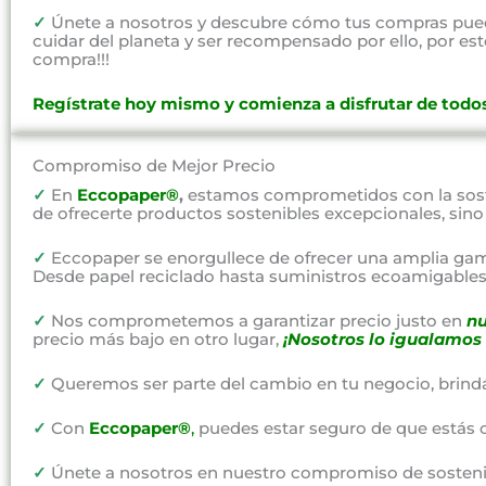
✓
Únete a nosotros y descubre cómo tus compras pued
cuidar del planeta y ser recompensado por ello, por e
compra!!!
Regístrate hoy mismo y comienza a disfrutar de todos
Compromiso de Mejor Precio
✓
En
Eccopaper®
,
estamos comprometidos con la soste
de ofrecerte productos sostenibles excepcionales, sin
✓
Eccopaper se enorgullece de ofrecer una amplia gam
Desde papel reciclado hasta suministros ecoamigables,
✓
Nos comprometemos a garantizar precio justo en
nu
precio más bajo en otro lugar,
¡Nosotros lo igualamos 
✓
Queremos ser parte del cambio en tu negocio, brind
✓
Con
Eccopaper®
,
puedes estar seguro de que estás 
✓
Únete a nosotros en nuestro compromiso de sostenibi