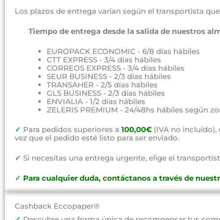
Los plazos de entrega varían según el transportista que 
Tiempo de entrega desde la salida de nuestros al
EUROPACK ECONOMIC - 6/8 días hábiles
CTT EXPRESS - 3/4 días hábiles
CORREOS EXPRESS - 3/4 días hábiles
SEUR BUSINESS - 2/3 días hábiles
TRANSAHER - 2/5 días hábiles
GLS BUSINESS - 2/3 días hábiles
ENVIALIA - 1/2 días hábiles
ZELERIS PREMIUM - 24/48hs hábiles según zo
✓
Para pedidos superiores a
100,00€
(IVA no incluído)
vez que el pedido esté listo para ser enviado.
✓
Si necesitas una entrega urgente, elige el transportist
✓
P
ara cualquier duda, contáctanos a través de nuest
Cashback Eccopaper®
✓
Descubre una forma única de recompensar tus compr