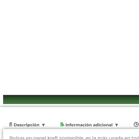
Descripción
Información adicional
Bolsas en papel kraft sostenible, es la más usada en to