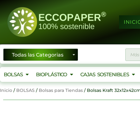
Ir
al
contenido
INICI
Búsqu
de
produ
BOLSAS
BIOPLÁSTICO
CAJAS SOSTENIBLES
Inicio
/
BOLSAS
/
Bolsas para Tiendas
/ Bolsas Kraft 32x12x42c