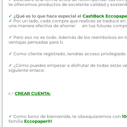
te ofrecemos productos de excelente calidad y sosteni
✓
¿Qué es lo que hace especial el
CashBack Eccopape
✓
Por un lado, cada compra que realices se traduce en
una manera efectiva de ahorrar en tus futuras compr
✓
Pero eso no es todo. Además de los reembolsos en t
ventajas pensadas para ti.
✓
Como cliente registrado, tendrás acceso privilegiad
✓
¿Cómo puedes empezar a disfrutar de todas estas vent
siguiente enlace:
👉
CREAR CUENTA:
✓
Como bono de bienvenida, te obsequiaremos con
1
familia
Eccopaper®!