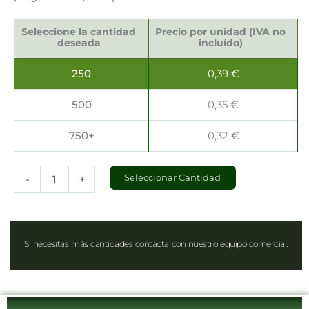
Bolsas
Kraft
Seleccione la cantidad
Precio por unidad (IVA no
32x12x42cm
deseada
incluído)
cantidad
250
0,39
€
500
0,35
€
750+
0,32
€
-
+
Seleccionar Cantidad
Si necesitas más cantidades contacta con nuestro equipo comercial.