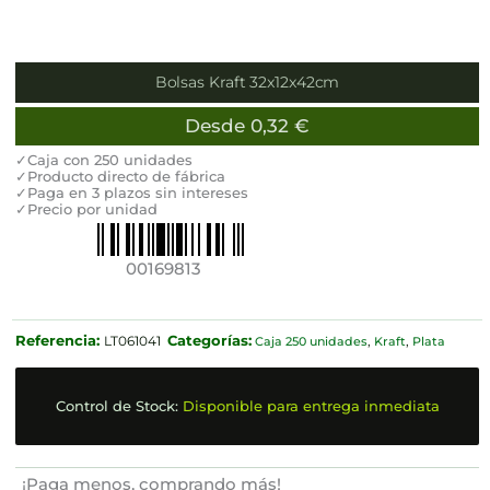
Bolsas Kraft 32x12x42cm
Desde
0,32
€
✓Caja con 250 unidades
✓Producto directo de fábrica
✓Paga en 3 plazos sin intereses
✓Precio por unidad
00169813
Referencia:
Categorías:
LT061041
Caja 250 unidades
,
Kraft
,
Plata
Control de Stock:
Disponible para entrega inmediata
¡Paga menos, comprando más!