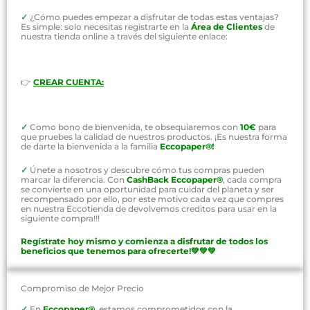
✓
¿Cómo puedes empezar a disfrutar de todas estas ventajas?
Es simple: solo necesitas registrarte en la
Área de Clientes
de
nuestra tienda online a través del siguiente enlace:
👉
CREAR CUENTA:
✓
Como bono de bienvenida, te obsequiaremos con
10€
para
que pruebes la calidad de nuestros productos. ¡Es nuestra forma
de darte la bienvenida a la familia
Eccopaper®!
✓
Únete a nosotros y descubre cómo tus compras pueden
marcar la diferencia. Con
CashBack Eccopaper®
, cada compra
se convierte en una oportunidad para cuidar del planeta y ser
recompensado por ello, por este motivo cada vez que compres
en nuestra Eccotienda de devolvemos creditos para usar en la
siguiente compra!!!
Regístrate hoy mismo y comienza a disfrutar de todos los
beneficios que tenemos para ofrecerte!💚💚💚
Compromiso de Mejor Precio
✓
En
Eccopaper®
,
estamos comprometidos con la