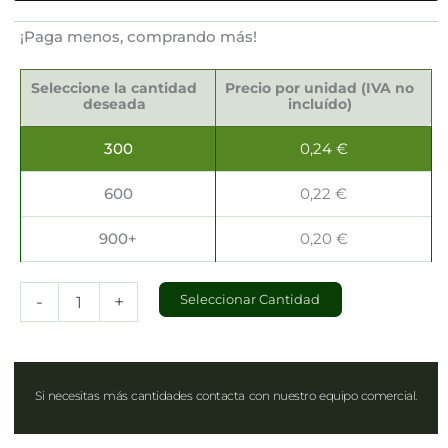
¡Paga menos, comprando más!
Bolsas
Kraft
Seleccione la cantidad
Precio por unidad (IVA no
Take
deseada
incluído)
Away
27x17x32cm
300
0,24
€
cantidad
600
0,22
€
900+
0,20
€
-
+
Seleccionar Cantidad
Si necesitas más cantidades contacta con nuestro equipo comercial.