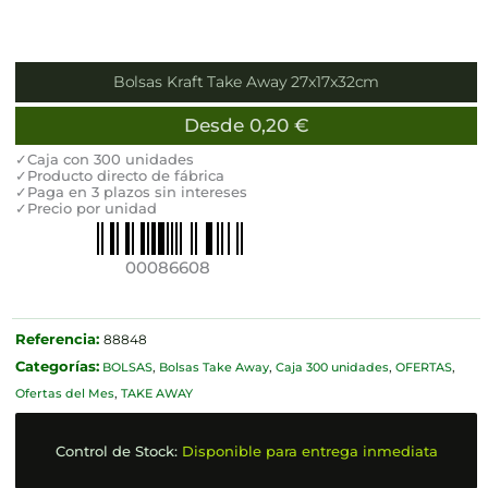
Bolsas Kraft Take Away 27x17x32cm
Desde
0,20
€
✓Caja con 300 unidades
✓Producto directo de fábrica
✓Paga en 3 plazos sin intereses
✓Precio por unidad
00086608
Referencia:
88848
Categorías:
BOLSAS
,
Bolsas Take Away
,
Caja 300 unidades
,
OFERTAS
,
Ofertas del Mes
,
TAKE AWAY
Control de Stock:
Disponible para entrega inmediata