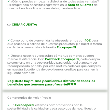
✓
¿Cómo puedes empezar a disfrutar de todas estas ventajas?
Es simple: solo necesitas registrarte en la
Área de Clientes
de
nuestra tienda online a través del siguiente enlace:
👉
CREAR CUENTA:
✓
Como bono de bienvenida, te obsequiaremos con
10€
para
que pruebes la calidad de nuestros productos. ¡Es nuestra forma
de darte la bienvenida a la familia
Eccopaper®!
✓
Únete a nosotros y descubre cómo tus compras pueden
marcar la diferencia. Con
CashBack Eccopaper®
, cada compra
se convierte en una oportunidad para cuidar del planeta y ser
recompensado por ello, por este motivo cada vez que compres
en nuestra Eccotienda de devolvemos creditos para usar en la
siguiente compra!!!
Regístrate hoy mismo y comienza a disfrutar de todos los
beneficios que tenemos para ofrecerte!💚💚💚
Compromiso de Mejor Precio
✓
En
Eccopaper®
,
estamos comprometidos con la
sostenibilidad y la calidad en cada paso que damos. Nuestro