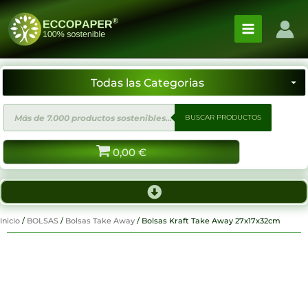
Ir
al
contenido
Búsqueda
BUSCAR PRODUCTOS
de
productos
0,00
€
Inicio
/
BOLSAS
/
Bolsas Take Away
/ Bolsas Kraft Take Away 27x17x32cm
23
%