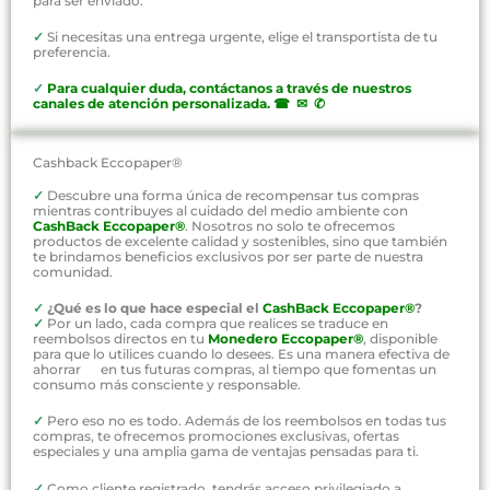
para ser enviado.
✓
Si necesitas una entrega urgente, elige el transportista de tu
preferencia.
✓
P
ara cualquier duda, contáctanos a través de nuestros
canales de atención personalizada
.
☎ ✉ ✆
Cashback Eccopaper®
✓
Descubre una forma única de recompensar tus compras
mientras contribuyes al cuidado del medio ambiente con
CashBack Eccopaper®
. Nosotros no solo te ofrecemos
productos de excelente calidad y sostenibles, sino que también
te brindamos beneficios exclusivos por ser parte de nuestra
comunidad.
✓
¿Qué es lo que hace especial el
CashBack Eccopaper®
?
✓
Por un lado, cada compra que realices se traduce en
reembolsos directos en tu
Monedero Eccopaper®
, disponible
para que lo utilices cuando lo desees. Es una manera efectiva de
ahorrar en tus futuras compras, al tiempo que fomentas un
consumo más consciente y responsable.
✓
Pero eso no es todo. Además de los reembolsos en todas tus
compras, te ofrecemos promociones exclusivas, ofertas
especiales y una amplia gama de ventajas pensadas para ti.
✓
Como cliente registrado, tendrás acceso privilegiado a