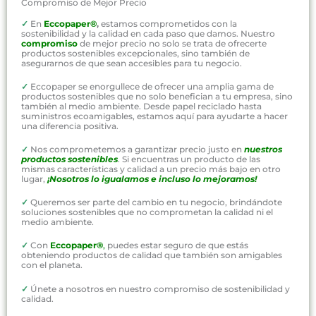
Compromiso de Mejor Precio
✓
En
Eccopaper®
,
estamos comprometidos con la
sostenibilidad y la calidad en cada paso que damos. Nuestro
compromiso
de mejor precio no solo se trata de ofrecerte
productos sostenibles excepcionales, sino también de
asegurarnos de que sean accesibles para tu negocio.
✓
Eccopaper se enorgullece de ofrecer una amplia gama de
productos sostenibles que no solo benefician a tu empresa, sino
también al medio ambiente. Desde papel reciclado hasta
suministros ecoamigables, estamos aquí para ayudarte a hacer
una diferencia positiva.
✓
Nos comprometemos a garantizar precio justo en
nuestros
productos sostenibles
. Si encuentras un producto de las
mismas características y calidad a un precio más bajo en otro
lugar,
¡Nosotros lo igualamos e incluso lo mejoramos!
✓
Queremos ser parte del cambio en tu negocio, brindándote
soluciones sostenibles que no comprometan la calidad ni el
medio ambiente.
✓
Con
Eccopaper®
,
puedes estar seguro de que estás
obteniendo productos de calidad que también son amigables
con el planeta.
✓
Únete a nosotros en nuestro compromiso de sostenibilidad y
calidad.