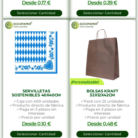
Desde
0,17
€
Desde
0,39
€
Seleccionar Cantidad
Seleccionar Cantidad
¡Personalizable!
SERVILLETAS
BOLSAS KRAFT
SOSTENIBLES 40X40CM
32X12X42CM
✓Caja con 400 unidades
✓Pack con 25 unidades
✓Producto directo de fábrica
✓Producto directo de fábrica
✓Paga en 3 plazos sin
✓Paga en 3 plazos sin
intereses
intereses
✓Precio por unidad
✓Precio por unidad
Desde
0,10
€
Desde
0,48
€
Seleccionar Cantidad
Seleccionar Cantidad