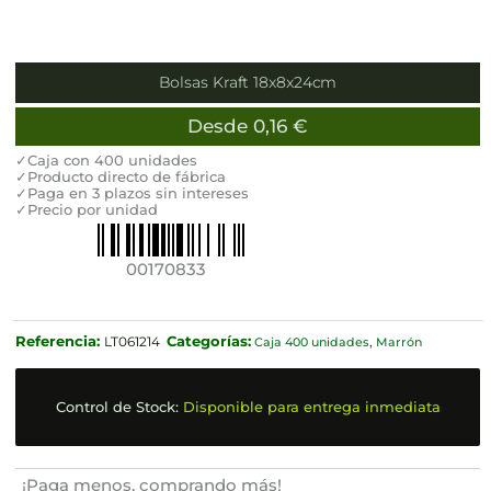
Bolsas Kraft 18x8x24cm
Desde
0,16
€
✓Caja con 400 unidades
✓Producto directo de fábrica
✓Paga en 3 plazos sin intereses
✓Precio por unidad
00170833
Referencia:
Categorías:
LT061214
Caja 400 unidades
,
Marrón
Control de Stock:
Disponible para entrega inmediata
¡Paga menos, comprando más!