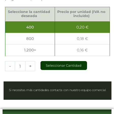
Bolsas
Kraft
Seleccione la cantidad
Precio por unidad (IVA no
18x8x24cm
deseada
incluído)
cantidad
400
0,20
€
800
0,18
€
1.200+
0,16
€
-
+
Seleccionar Cantidad
Si necesitas más cantidades contacta con nuestro equipo comercial.