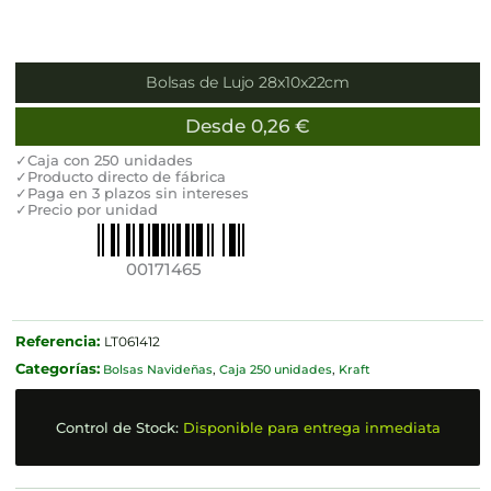
Bolsas de Lujo 28x10x22cm
Desde
0,26
€
✓Caja con 250 unidades
✓Producto directo de fábrica
✓Paga en 3 plazos sin intereses
✓Precio por unidad
00171465
Referencia:
LT061412
Categorías:
Bolsas Navideñas
,
Caja 250 unidades
,
Kraft
Control de Stock:
Disponible para entrega inmediata