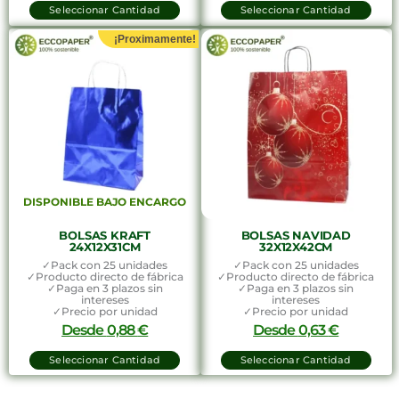
Seleccionar Cantidad
Seleccionar Cantidad
¡Proximamente!
DISPONIBLE BAJO ENCARGO
BOLSAS KRAFT
BOLSAS NAVIDAD
24X12X31CM
32X12X42CM
✓Pack con 25 unidades
✓Pack con 25 unidades
✓Producto directo de fábrica
✓Producto directo de fábrica
✓Paga en 3 plazos sin
✓Paga en 3 plazos sin
intereses
intereses
✓Precio por unidad
✓Precio por unidad
Desde
0,88
€
Desde
0,63
€
Seleccionar Cantidad
Seleccionar Cantidad