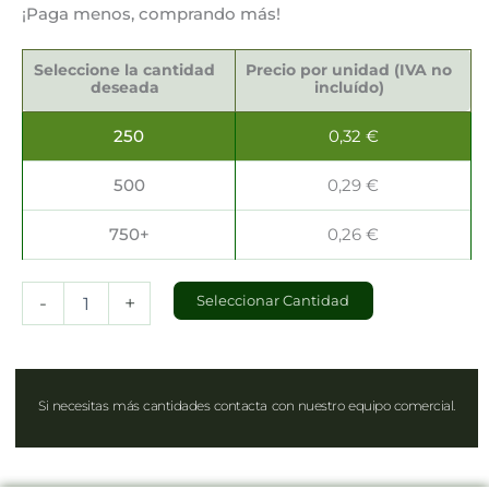
¡Paga menos, comprando más!
Bolsas
de
Seleccione la cantidad
Precio por unidad (IVA no
Lujo
deseada
incluído)
28x10x22cm
cantidad
250
0,32
€
500
0,29
€
750+
0,26
€
-
+
Seleccionar Cantidad
Si necesitas más cantidades contacta con nuestro equipo comercial.