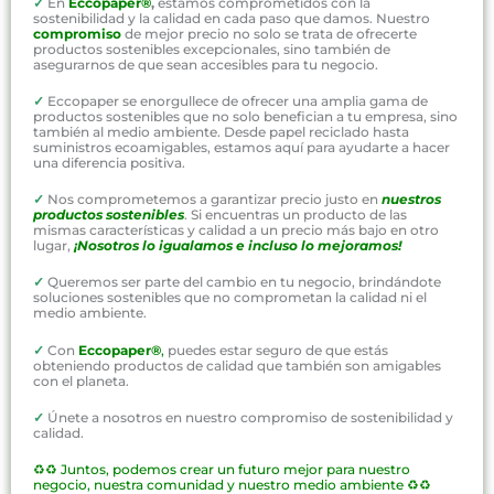
✓
En
Eccopaper®
,
estamos comprometidos con la
sostenibilidad y la calidad en cada paso que damos. Nuestro
compromiso
de mejor precio no solo se trata de ofrecerte
productos sostenibles excepcionales, sino también de
asegurarnos de que sean accesibles para tu negocio.
✓
Eccopaper se enorgullece de ofrecer una amplia gama de
productos sostenibles que no solo benefician a tu empresa, sino
también al medio ambiente. Desde papel reciclado hasta
suministros ecoamigables, estamos aquí para ayudarte a hacer
una diferencia positiva.
✓
Nos comprometemos a garantizar precio justo en
nuestros
productos sostenibles
. Si encuentras un producto de las
mismas características y calidad a un precio más bajo en otro
lugar,
¡Nosotros lo igualamos e incluso lo mejoramos!
✓
Queremos ser parte del cambio en tu negocio, brindándote
soluciones sostenibles que no comprometan la calidad ni el
medio ambiente.
✓
Con
Eccopaper®
,
puedes estar seguro de que estás
obteniendo productos de calidad que también son amigables
con el planeta.
✓
Únete a nosotros en nuestro compromiso de sostenibilidad y
calidad.
♻️♻️
Juntos, podemos crear un futuro mejor para nuestro
negocio, nuestra comunidad y nuestro medio ambiente ♻️♻️