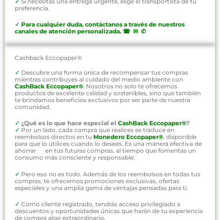
✓
Si necesitas una entrega urgente, elige el transportista de tu
preferencia.
✓
P
ara cualquier duda, contáctanos a través de nuestros
canales de atención personalizada
.
☎ ✉ ✆
Cashback Eccopaper®
✓
Descubre una forma única de recompensar tus compras
mientras contribuyes al cuidado del medio ambiente con
CashBack Eccopaper®
. Nosotros no solo te ofrecemos
productos de excelente calidad y sostenibles, sino que también
te brindamos beneficios exclusivos por ser parte de nuestra
comunidad.
✓
¿Qué es lo que hace especial el
CashBack Eccopaper®
?
✓
Por un lado, cada compra que realices se traduce en
reembolsos directos en tu
Monedero Eccopaper®
, disponible
para que lo utilices cuando lo desees. Es una manera efectiva de
ahorrar en tus futuras compras, al tiempo que fomentas un
consumo más consciente y responsable.
✓
Pero eso no es todo. Además de los reembolsos en todas tus
compras, te ofrecemos promociones exclusivas, ofertas
especiales y una amplia gama de ventajas pensadas para ti.
✓
Como cliente registrado, tendrás acceso privilegiado a
descuentos y oportunidades únicas que harán de tu experiencia
de compra algo extraordinario.