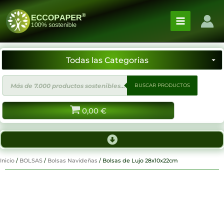
Ir
al
contenido
Búsqueda
BUSCAR PRODUCTOS
de
productos
0,00
€
Inicio
/
BOLSAS
/
Bolsas Navideñas
/ Bolsas de Lujo 28x10x22cm