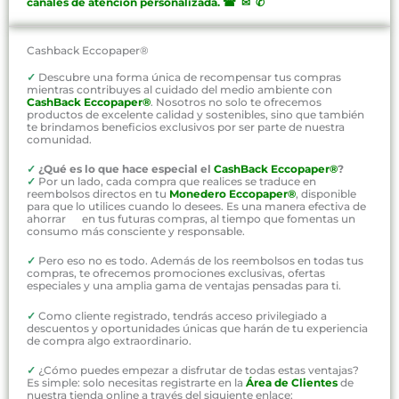
canales de atención personalizada
.
☎ ✉ ✆
Cashback Eccopaper®
✓
Descubre una forma única de recompensar tus compras
mientras contribuyes al cuidado del medio ambiente con
CashBack Eccopaper®
. Nosotros no solo te ofrecemos
productos de excelente calidad y sostenibles, sino que también
te brindamos beneficios exclusivos por ser parte de nuestra
comunidad.
✓
¿Qué es lo que hace especial el
CashBack Eccopaper®
?
✓
Por un lado, cada compra que realices se traduce en
reembolsos directos en tu
Monedero Eccopaper®
, disponible
para que lo utilices cuando lo desees. Es una manera efectiva de
ahorrar en tus futuras compras, al tiempo que fomentas un
consumo más consciente y responsable.
✓
Pero eso no es todo. Además de los reembolsos en todas tus
compras, te ofrecemos promociones exclusivas, ofertas
especiales y una amplia gama de ventajas pensadas para ti.
✓
Como cliente registrado, tendrás acceso privilegiado a
descuentos y oportunidades únicas que harán de tu experiencia
de compra algo extraordinario.
✓
¿Cómo puedes empezar a disfrutar de todas estas ventajas?
Es simple: solo necesitas registrarte en la
Área de Clientes
de
nuestra tienda online a través del siguiente enlace: