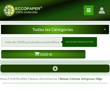
Ir
al
contenido
Búsqueda
BUSCAR PRODUCTOS
de
productos
0,00
€
Inicio
/
HOSTELERÍA
/
Bolsas Alimentarias
/ Bolsas Cónicas Antigrasa 125gr