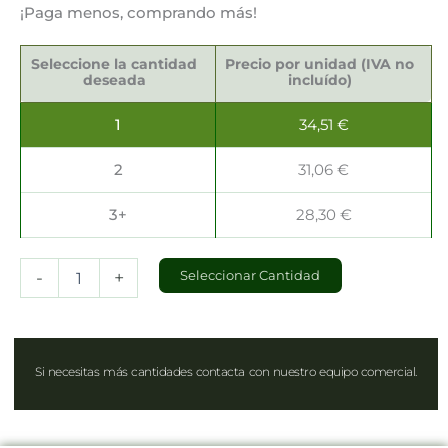
¡Paga menos, comprando más!
Bolsas
Cónicas
Seleccione la cantidad
Precio por unidad (IVA no
Antigrasa
deseada
incluído)
125gr
cantidad
1
34,51
€
2
31,06
€
3+
28,30
€
-
+
Seleccionar Cantidad
Si necesitas más cantidades contacta con nuestro equipo comercial.