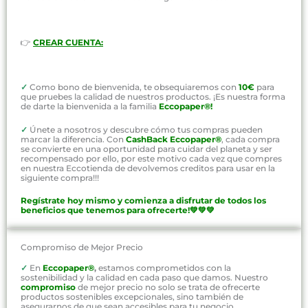
👉
CREAR CUENTA:
✓
Como bono de bienvenida, te obsequiaremos con
10€
para
que pruebes la calidad de nuestros productos. ¡Es nuestra forma
de darte la bienvenida a la familia
Eccopaper®!
✓
Únete a nosotros y descubre cómo tus compras pueden
marcar la diferencia. Con
CashBack Eccopaper®
, cada compra
se convierte en una oportunidad para cuidar del planeta y ser
recompensado por ello, por este motivo cada vez que compres
en nuestra Eccotienda de devolvemos creditos para usar en la
siguiente compra!!!
Regístrate hoy mismo y comienza a disfrutar de todos los
beneficios que tenemos para ofrecerte!💚💚💚
Compromiso de Mejor Precio
✓
En
Eccopaper®
,
estamos comprometidos con la
sostenibilidad y la calidad en cada paso que damos. Nuestro
compromiso
de mejor precio no solo se trata de ofrecerte
productos sostenibles excepcionales, sino también de
asegurarnos de que sean accesibles para tu negocio.