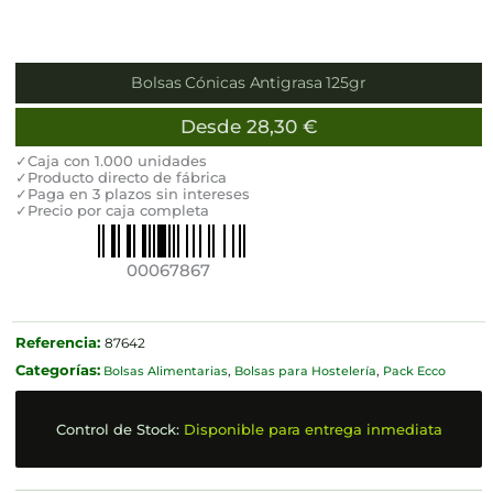
Bolsas Cónicas Antigrasa 125gr
Desde
28,30
€
✓Caja con 1.000 unidades
✓Producto directo de fábrica
✓Paga en 3 plazos sin intereses
✓Precio por caja completa
00067867
Referencia:
87642
Categorías:
Bolsas Alimentarias
,
Bolsas para Hostelería
,
Pack Ecco
Control de Stock:
Disponible para entrega inmediata