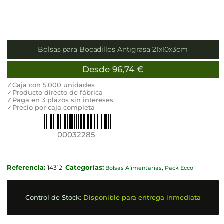
Bolsas para Bocadillos Antigrasa 21x10x3cm
Desde
96,74
€
✓Caja con 5.000 unidades
✓Producto directo de fábrica
✓Paga en 3 plazos sin intereses
✓Precio por caja completa
00032285
Referencia:
Categorías:
14312
Bolsas Alimentarias
,
Pack Ecco
Control de Stock:
Disponible para entrega inmediata