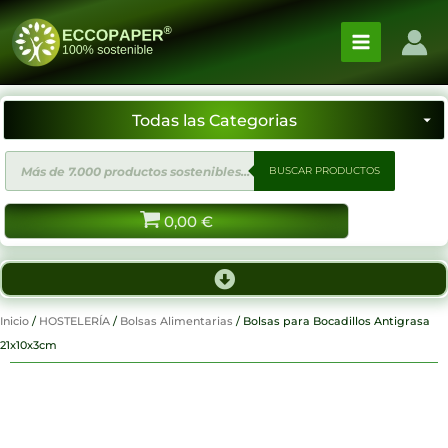
Ir
al
contenido
Búsqueda
BUSCAR PRODUCTOS
de
productos
0,00
€
Inicio
/
HOSTELERÍA
/
Bolsas Alimentarias
/ Bolsas para Bocadillos Antigrasa
21x10x3cm