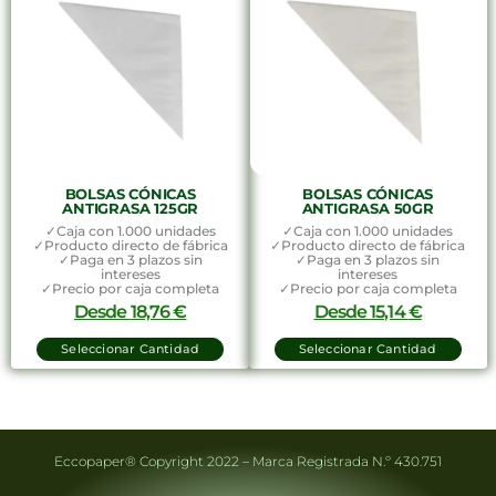
BOLSAS CÓNICAS
BOLSAS CÓNICAS
ANTIGRASA 125GR
ANTIGRASA 50GR
✓Caja con 1.000 unidades
✓Caja con 1.000 unidades
✓Producto directo de fábrica
✓Producto directo de fábrica
✓Paga en 3 plazos sin
✓Paga en 3 plazos sin
intereses
intereses
✓Precio por caja completa
✓Precio por caja completa
Desde
18,76
€
Desde
15,14
€
Seleccionar Cantidad
Seleccionar Cantidad
Eccopaper® Copyright 2022 – Marca Registrada N.º 430.751