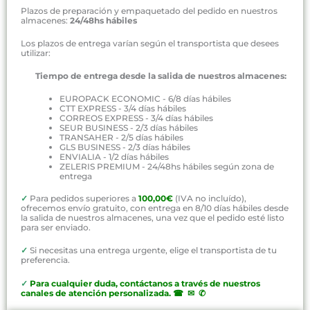
Plazos de preparación y empaquetado del pedido en nuestros
almacenes:
24/48hs hábiles
Los plazos de entrega varían según el transportista que desees
utilizar:
Tiempo de entrega desde la salida de nuestros almacenes:
EUROPACK ECONOMIC - 6/8 días hábiles
CTT EXPRESS - 3/4 días hábiles
CORREOS EXPRESS - 3/4 días hábiles
SEUR BUSINESS - 2/3 días hábiles
TRANSAHER - 2/5 días hábiles
GLS BUSINESS - 2/3 días hábiles
ENVIALIA - 1/2 días hábiles
ZELERIS PREMIUM - 24/48hs hábiles según zona de
entrega
✓
Para pedidos superiores a
100,00€
(IVA no incluído),
ofrecemos envío gratuito, con entrega en 8/10 días hábiles desde
la salida de nuestros almacenes, una vez que el pedido esté listo
para ser enviado.
✓
Si necesitas una entrega urgente, elige el transportista de tu
preferencia.
✓
P
ara cualquier duda, contáctanos a través de nuestros
canales de atención personalizada
.
☎ ✉ ✆