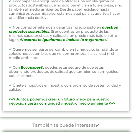
✓
Eccopaper se enorgullece de ofrecer una amplia gama de
productos sostenibles que no solo benefician a tu empresa, sino
también al medio ambiente. Desde papel reciclado hasta
suministros ecoamigables, estamos aquí para ayudarte a hacer
una diferencia positiva.
✓
Nos comprometemos a garantizar precio justo en
nuestros
productos sostenibles
. Si encuentras un producto de las
mismas características y calidad a un precio más bajo en otro
lugar,
¡Nosotros lo igualamos e incluso lo mejoramos!
✓
Queremos ser parte del cambio en tu negocio, brindándote
soluciones sostenibles que no comprometan la calidad ni el
medio ambiente.
✓
Con
Eccopaper®
,
puedes estar seguro de que estás
obteniendo productos de calidad que también son amigables
con el planeta.
✓
Únete a nosotros en nuestro compromiso de sostenibilidad y
calidad.
♻️♻️
Juntos, podemos crear un futuro mejor para nuestro
negocio, nuestra comunidad y nuestro medio ambiente ♻️♻️
También te puede interesar✔️