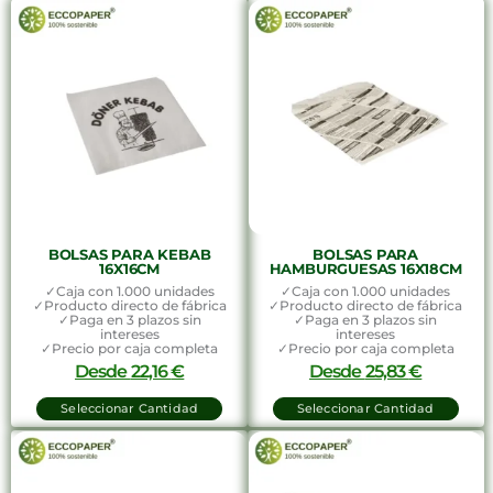
BOLSAS PARA KEBAB
BOLSAS PARA
16X16CM
HAMBURGUESAS 16X18CM
✓Caja con 1.000 unidades
✓Caja con 1.000 unidades
✓Producto directo de fábrica
✓Producto directo de fábrica
✓Paga en 3 plazos sin
✓Paga en 3 plazos sin
intereses
intereses
✓Precio por caja completa
✓Precio por caja completa
Desde
22,16
€
Desde
25,83
€
Seleccionar Cantidad
Seleccionar Cantidad