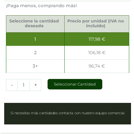
¡Paga menos, comprando más!
Bolsas
para
Seleccione la cantidad
Precio por unidad (IVA no
Bocadillos
deseada
incluído)
Antigrasa
21x10x3cm
1
117,98
€
cantidad
2
106,18
€
3+
96,74
€
-
+
Seleccionar Cantidad
Si necesitas más cantidades contacta con nuestro equipo comercial.