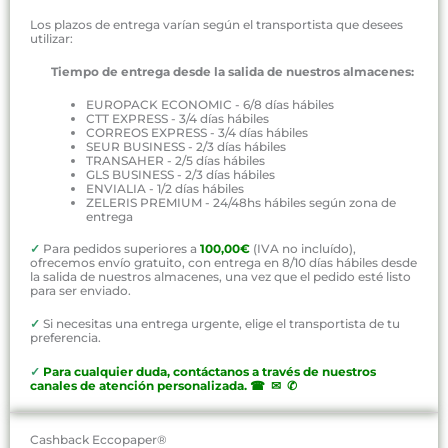
Los plazos de entrega varían según el transportista que desees
utilizar:
Tiempo de entrega desde la salida de nuestros almacenes:
EUROPACK ECONOMIC - 6/8 días hábiles
CTT EXPRESS - 3/4 días hábiles
CORREOS EXPRESS - 3/4 días hábiles
SEUR BUSINESS - 2/3 días hábiles
TRANSAHER - 2/5 días hábiles
GLS BUSINESS - 2/3 días hábiles
ENVIALIA - 1/2 días hábiles
ZELERIS PREMIUM - 24/48hs hábiles según zona de
entrega
✓
Para pedidos superiores a
100,00€
(IVA no incluído),
ofrecemos envío gratuito, con entrega en 8/10 días hábiles desde
la salida de nuestros almacenes, una vez que el pedido esté listo
para ser enviado.
✓
Si necesitas una entrega urgente, elige el transportista de tu
preferencia.
✓
P
ara cualquier duda, contáctanos a través de nuestros
canales de atención personalizada
.
☎ ✉ ✆
Cashback Eccopaper®