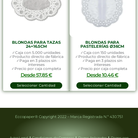
BLONDAS PARA TAZAS
BLONDAS PARA
24×16.5CM
PASTELERÍAS Ø36CM
✓Caja con 5.000 unidades
✓Caja con 150 unidades
✓Producto directo de fábrica
✓Producto directo de fábrica
✓Paga en 3 plazos sin
✓Paga en 3 plazos sin
intereses
intereses
✓Precio por caja completa
✓Precio por caja completa
Desde
57,85
€
Desde
10,46
€
Seleccionar Cantidad
Seleccionar Cantidad
Eccopaper® Copyright 2022 – Marca Registrada N.º 430.751
Aviso Legal
|
Condiciones de Compras
|
Pagos Aplazados
|
Pagos con