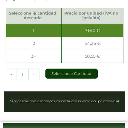
Blondas
para
Seleccione la cantidad
Precio por unidad (IVA no
Tazas
deseada
incluído)
22x15cm
cantidad
1
71,40
€
2
64,26
€
3+
58,55
€
-
+
Seleccionar Cantidad
Si necesitas más cantidades contacta con nuestro equipo comercial.