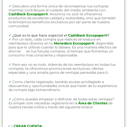
✓
Descubre una forma única de recompensar tus compras
mientras contribuyes al cuidado del medio ambiente con
CashBack Eccopaper®
. Nosotros no solo te ofrecemos
productos de excelente calidad y sostenibles, sino que también
te brindamos beneficios exclusivos por ser parte de nuestra
comunidad.
✓
¿Qué es lo que hace especial el
CashBack Eccopaper®
?
✓
Por un lado, cada compra que realices se traduce en
reembolsos directos en tu
Monedero Eccopaper®
, disponible
para que lo utilices cuando lo desees. Es una manera efectiva de
ahorrar en tus futuras compras, al tiempo que fomentas un
consumo más consciente y responsable.
✓
Pero eso no es todo. Además de los reembolsos en todas tus
compras, te ofrecemos promociones exclusivas, ofertas
especiales y una amplia gama de ventajas pensadas para ti.
✓
Como cliente registrado, tendrás acceso privilegiado a
descuentos y oportunidades únicas que harán de tu experiencia
de compra algo extraordinario.
✓
¿Cómo puedes empezar a disfrutar de todas estas ventajas?
Es simple: solo necesitas registrarte en la
Área de Clientes
de
nuestra tienda online a través del siguiente enlace:
👉
CREAR CUENTA: