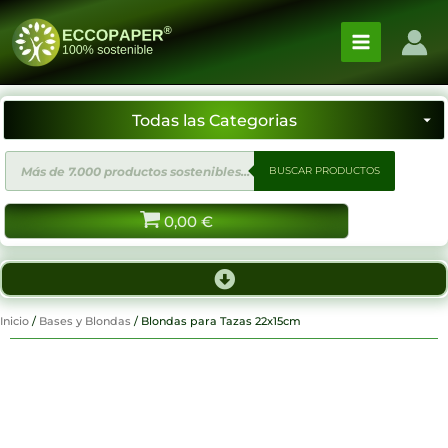
Ir
al
contenido
Búsqueda
BUSCAR PRODUCTOS
de
productos
0,00
€
Inicio
/
Bases y Blondas
/ Blondas para Tazas 22x15cm