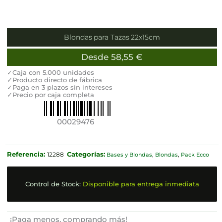
Blondas para Tazas 22x15cm
Desde
58,55
€
✓Caja con 5.000 unidades
✓Producto directo de fábrica
✓Paga en 3 plazos sin intereses
✓Precio por caja completa
00029476
Referencia:
Categorías:
12288
Bases y Blondas
,
Blondas
,
Pack Ecco
Control de Stock:
Disponible para entrega inmediata
¡Paga menos, comprando más!