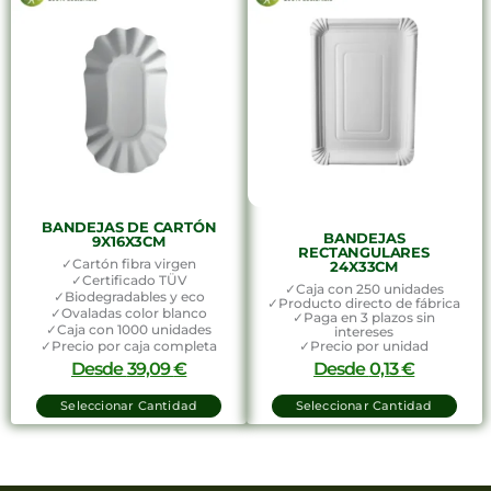
BANDEJAS DE CARTÓN
BANDEJAS
9X16X3CM
RECTANGULARES
✓Cartón fibra virgen
24X33CM
✓Certificado TÜV
✓Caja con 250 unidades
✓Biodegradables y eco
✓Producto directo de fábrica
✓Ovaladas color blanco
✓Paga en 3 plazos sin
✓Caja con 1000 unidades
intereses
✓Precio por caja completa
✓Precio por unidad
Desde
39,09
€
Desde
0,13
€
Seleccionar Cantidad
Seleccionar Cantidad