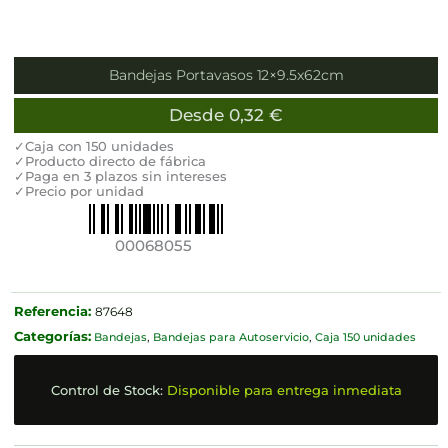
Bandejas Portavasos 12×9.5x62cm
Desde
0,32
€
✓Caja con 150 unidades
✓Producto directo de fábrica
✓Paga en 3 plazos sin intereses
✓Precio por unidad
00068055
Referencia:
87648
Categorías:
Bandejas
,
Bandejas para Autoservicio
,
Caja 150 unidades
Control de Stock:
Disponible para entrega inmediata