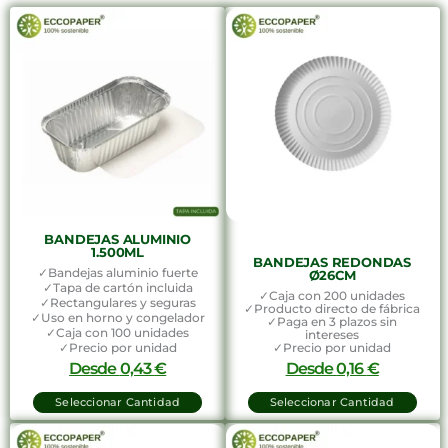
BANDEJAS ALUMINIO
1.500ML
BANDEJAS REDONDAS
✓Bandejas aluminio fuerte
Ø26CM
✓Tapa de cartón incluida
✓Caja con 200 unidades
✓Rectangulares y seguras
✓Producto directo de fábrica
✓Uso en horno y congelador
✓Paga en 3 plazos sin
✓Caja con 100 unidades
intereses
✓Precio por unidad
✓Precio por unidad
Desde
0,43
€
Desde
0,16
€
Seleccionar Cantidad
Seleccionar Cantidad