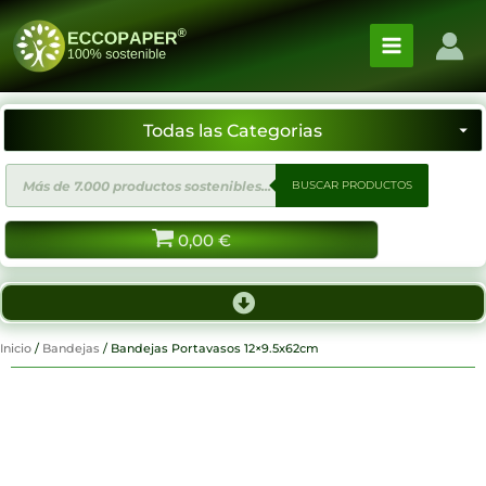
Ir
al
contenido
Búsqueda
BUSCAR PRODUCTOS
de
productos
0,00
€
Inicio
/
Bandejas
/ Bandejas Portavasos 12×9.5x62cm