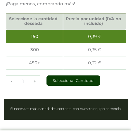
¡Paga menos, comprando más!
Bandejas
Portavasos
Seleccione la cantidad
Precio por unidad (IVA no
12x9.5x62cm
deseada
incluído)
cantidad
150
0,39
€
300
0,35
€
450+
0,32
€
-
+
Seleccionar Cantidad
Si necesitas más cantidades contacta con nuestro equipo comercial.