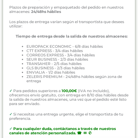
Plazos de preparación y empaquetado del pedido en nuestros
almacenes:
24/48hs hábiles
Los plazos de entrega varían según el transportista que desees
utilizar:
Tiempo de entrega desde la salida de nuestros almacenes:
EUROPACK ECONOMIC - 6/8 días hábiles
CTT EXPRESS - 3/4 días hábiles
CORREOS EXPRESS - 3/4 días hábiles
SEUR BUSINESS - 2/3 días hábiles
TRANSAHER - 2/5 días hábiles
GLS BUSINESS - 2/3 días hábiles
ENVIALIA - 1/2 días hábiles
ZELERIS PREMIUM - 24/48hs hábiles según zona de
entrega
✓
Para pedidos superiores a
100,00€
(IVA no incluído),
ofrecemos envío gratuito, con entrega en 8/10 días hábiles desde
la salida de nuestros almacenes, una vez que el pedido esté listo
para ser enviado.
✓
Si necesitas una entrega urgente, elige el transportista de tu
preferencia.
✓
P
ara cualquier duda, contáctanos a través de nuestros
canales de atención personalizada
.
☎ ✉ ✆