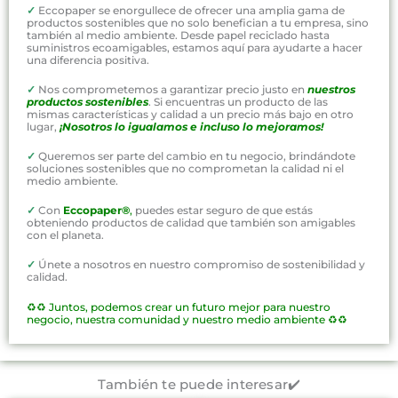
✓
Eccopaper se enorgullece de ofrecer una amplia gama de
productos sostenibles que no solo benefician a tu empresa, sino
también al medio ambiente. Desde papel reciclado hasta
suministros ecoamigables, estamos aquí para ayudarte a hacer
una diferencia positiva.
✓
Nos comprometemos a garantizar precio justo en
nuestros
productos sostenibles
. Si encuentras un producto de las
mismas características y calidad a un precio más bajo en otro
lugar,
¡Nosotros lo igualamos e incluso lo mejoramos!
✓
Queremos ser parte del cambio en tu negocio, brindándote
soluciones sostenibles que no comprometan la calidad ni el
medio ambiente.
✓
Con
Eccopaper®
,
puedes estar seguro de que estás
obteniendo productos de calidad que también son amigables
con el planeta.
✓
Únete a nosotros en nuestro compromiso de sostenibilidad y
calidad.
♻️♻️
Juntos, podemos crear un futuro mejor para nuestro
negocio, nuestra comunidad y nuestro medio ambiente ♻️♻️
También te puede interesar✔️