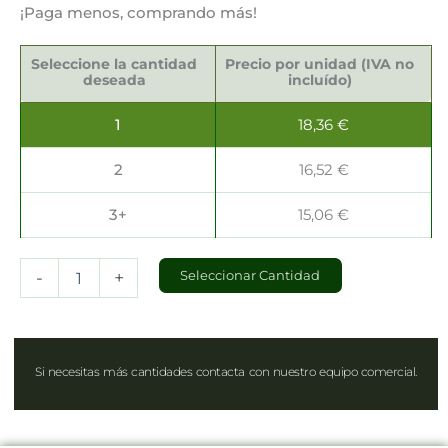
¡Paga menos, comprando más!
Pinchos
Decorativos
Seleccione la cantidad
Precio por unidad (IVA no
12cm
deseada
incluído)
cantidad
1
18,36
€
2
16,52
€
3+
15,06
€
-
+
Seleccionar Cantidad
Si necesitas más cantidades contacta con nuestro equipo comercial.