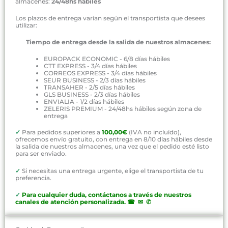
almacenes:
24/48hs hábiles
Los plazos de entrega varían según el transportista que desees
utilizar:
Tiempo de entrega desde la salida de nuestros almacenes:
EUROPACK ECONOMIC - 6/8 días hábiles
CTT EXPRESS - 3/4 días hábiles
CORREOS EXPRESS - 3/4 días hábiles
SEUR BUSINESS - 2/3 días hábiles
TRANSAHER - 2/5 días hábiles
GLS BUSINESS - 2/3 días hábiles
ENVIALIA - 1/2 días hábiles
ZELERIS PREMIUM - 24/48hs hábiles según zona de
entrega
✓
Para pedidos superiores a
100,00€
(IVA no incluído),
ofrecemos envío gratuito, con entrega en 8/10 días hábiles desde
la salida de nuestros almacenes, una vez que el pedido esté listo
para ser enviado.
✓
Si necesitas una entrega urgente, elige el transportista de tu
preferencia.
✓
P
ara cualquier duda, contáctanos a través de nuestros
canales de atención personalizada
.
☎ ✉ ✆