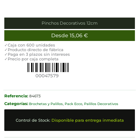
Pinchos Decorativos 12cm
Desde
15,06
€
✓Caja con 600 unidades
✓Producto directo de fábrica
✓Paga en 3 plazos sin intereses
✓Precio por caja completa
00047579
Referencia:
84673
Categorías:
Brochetas y Palillos
,
Pack Ecco
,
Palillos Decorativos
Control de Stock:
Disponible para entrega inmediata