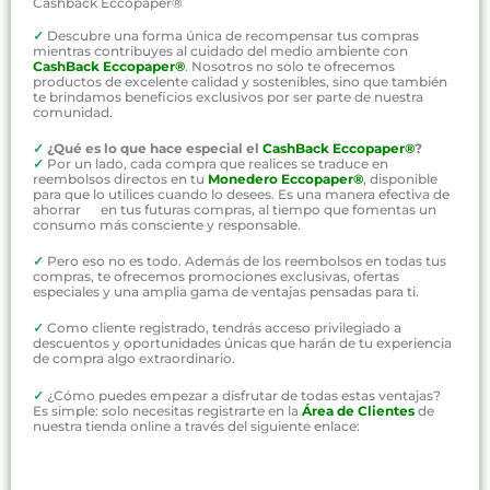
Cashback Eccopaper®
✓
Descubre una forma única de recompensar tus compras
mientras contribuyes al cuidado del medio ambiente con
CashBack Eccopaper®
. Nosotros no solo te ofrecemos
productos de excelente calidad y sostenibles, sino que también
te brindamos beneficios exclusivos por ser parte de nuestra
comunidad.
✓
¿Qué es lo que hace especial el
CashBack Eccopaper®
?
✓
Por un lado, cada compra que realices se traduce en
reembolsos directos en tu
Monedero Eccopaper®
, disponible
para que lo utilices cuando lo desees. Es una manera efectiva de
ahorrar en tus futuras compras, al tiempo que fomentas un
consumo más consciente y responsable.
✓
Pero eso no es todo. Además de los reembolsos en todas tus
compras, te ofrecemos promociones exclusivas, ofertas
especiales y una amplia gama de ventajas pensadas para ti.
✓
Como cliente registrado, tendrás acceso privilegiado a
descuentos y oportunidades únicas que harán de tu experiencia
de compra algo extraordinario.
✓
¿Cómo puedes empezar a disfrutar de todas estas ventajas?
Es simple: solo necesitas registrarte en la
Área de Clientes
de
nuestra tienda online a través del siguiente enlace: