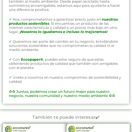
también al medio ambiente. Desde papel reciclado hasta
suministros ecoamigables, estamos aquí para ayudarte a hacer
una diferencia positiva.
✓
Nos comprometemos a garantizar precio justo en
nuestros
productos sostenibles
. Si encuentras un producto de las
mismas características y calidad a un precio más bajo en otro
lugar,
¡Nosotros lo igualamos e incluso lo mejoramos!
✓
Queremos ser parte del cambio en tu negocio, brindándote
soluciones sostenibles que no comprometan la calidad ni el
medio ambiente.
✓
Con
Eccopaper®
,
puedes estar seguro de que estás
obteniendo productos de calidad que también son amigables
con el planeta.
✓
Únete a nosotros en nuestro compromiso de sostenibilidad y
calidad.
♻️♻️
Juntos, podemos crear un futuro mejor para nuestro
negocio, nuestra comunidad y nuestro medio ambiente ♻️♻️
También te puede interesar✔️